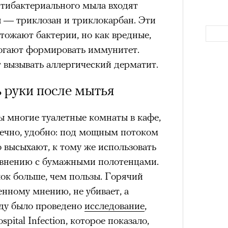
нтибактериального мыла входят
а
 — триклозан и триклокарбан. Эти
ации, —
тожают бактерии, но как вредные,
вания, при котором подросток под
могают формировать иммунитет.
ресса полностью уходит в себя,
 вызывать аллергический дерматит.
ь, есть и реагировать на внешний
рнем по имени Нур (Саид Эль
 руки после мытья
оини Шаи (Дуа Бутарбуш
м отказали в получении вида на
 многие туалетные комнаты в кафе,
получных европейских стран.
нечно, удобно: под мощным потоком
Как т
обудить Нура к жизни:
выра
о высыхают, к тому же использовать
Вост
икает в его ужасные сны, в которых
авнению с бумажными полотенцами.
в Европу.
ок больше, чем пользы. Горячий
енному мнению, не убивает, а
ЧИТ
ственной составляющей фильма его
оду было проведено
исследование
,
бросердечный призыв («Только вы
pital Infection, которое показало,
ет для тех, кто не понял,