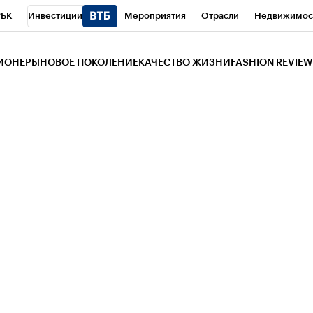
РБК
Инвестиции
Мероприятия
Отрасли
Недвижимос
и
Телеканал
РБК Вино
Спорт
Школа управления РБК
РБ
ЗИОНЕРЫ
НОВОЕ ПОКОЛЕНИЕ
КАЧЕСТВО ЖИЗНИ
FASHION REVIEW
РБК Life
Тренды
Визионеры
Национальные проекты
Горо
 Бизнес-среда
Дискуссионный клуб
Исследования
Кредитны
Газета
Спецпроекты СПб
Конференции СПб
Спецпроекты
трагентов
Политика
Экономика
Бизнес
Технологии и мед
ой валюты