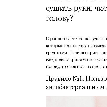
Кинокритик Стас
сушить руки, чи
первых показах 
голову?
темы
С раннего детства нас учили
которые на поверку оказыва
вредными. Если вы привыкли
Подписывайтесь на телег
ежедневно принимать горячи
голову, то стоит отказаться о
Зеленые глаза» Фанни Лиат
Правило №1. Пользо
«Бумажный тигр» Джеймса 
антибактериальным
«Охота» Уэйна Вапимуквы
Ретроспектива «Красное и че
список»