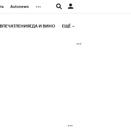
...
ть
Autonews
К Образование
ВПЕЧАТЛЕНИЯ
ЕДА И ВИНО
ЕЩЁ
д
Стиль
е рейтинги
иа
Финансы