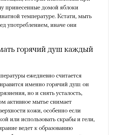
му принесенные домой яблоки
Кира 
доск
мнатной температуре. Кстати, мыть
штук
ед употреблением, иначе они
ать горячий душ каждый
пературы ежедневно считается
нравится именно горячий душ: он
рязнения, но и снять усталость,
Сможе
том активное мытье снимает
отвеч
верхности кожи, особенно если
кой или использовать скрабы и гели,
ирание ведет к образованию