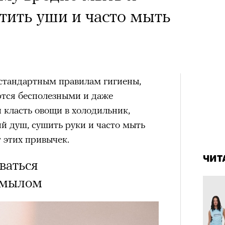
 Тыркин рассказывает о
стить уши и часто мыть
на остросоциальные
 стандартным правилам гигиены,
ются бесполезными и даже
 класть овощи в холодильник,
рам-канал «РБК Стиль»
й душ, сушить руки и часто мыть
Лока
4 кол
т этих привычек.
Корей
пропу
взро
ар и Жереми Труиля
ЧИТ
ваться
Грэя
 мылом
рное: голливудские левые и черный