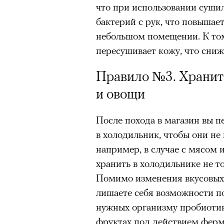
00:00
/
00:00
что при использовании сушил
очнувшийся Нур) точно не б
бактерий с рук, что повышае
обострения мигрантского кри
небольшом помещении. К том
пересушивает кожу, что сниж
Правило №3. Хранит
Адресованн
и овощи
добросерд
После похода в магазин вы 
точно не б
в холодильник, чтобы они не
например, в случае с мясом
дни очередн
хранить в холодильнике не т
Помимо изменения вкусовых 
мигрантск
лишаете себя возможности п
нужных организму пробиотик
фруктах под действием ферм