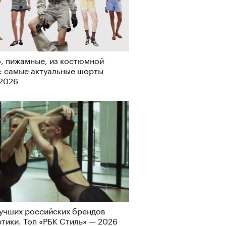
рно-2025: перестрелки в
, пижамные, из костюмной
йне и горизонтальные танцы в
: самые актуальные шорты
ыне
-2026
учших российских брендов
тики. Топ «РБК Стиль» — 2026