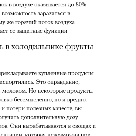
ок в воздухе оказывается до 80%
удет лишним в дни очередного
т возможность заразиться в
зиса.
у же горячий поток воздуха
ает ее защитные функции.
Умный
осваи
ь в холодильнике фрукты
Trave
ый европейцам
«РБК 
пров
ечный призыв
перекладываете купленные продукты
удет лишним в
 испортились. Это оправданно,
 и молоком. Но некоторые
продукты
ого обострения
олько бессмысленно, но и вредно.
и потери полезных качеств, вы
ого кризиса.
олучить дополнительную дозу
ов. Они вырабатываются в овощах и
ентации, которая невозможна при