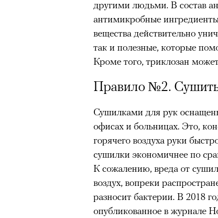
другими людьми. В состав а
здоровьем касается синдром
антимикробные ингредиенты
отстраненности, или резигн
вещества действительно унич
редкого психогенного заболе
так и полезные, которые по
воздействием тяжелейшего ст
Кроме того, триклозан может
перестает двигаться, говорит
мир. Это и происходит с па
Правило №2. Сушить
Алами), братом главной гер
М’Зауки), когда их родителя
Сушилками для рук оснащены
жительство в одной из благо
офисах и больницах. Это, ко
Безутешная Шая пытается пр
горячего воздуха руки быстр
наглотавшись таблеток, прон
сушилки экономичнее по ср
их мать тонет при переправе 
К сожалению, вреда от сушил
воздух, вопреки распростран
При всей скромности художе
разносит бактерии. В 2018 г
адресованный европейцам до
опубликованное в журнале Hos
можете нас спасти!» — сообща