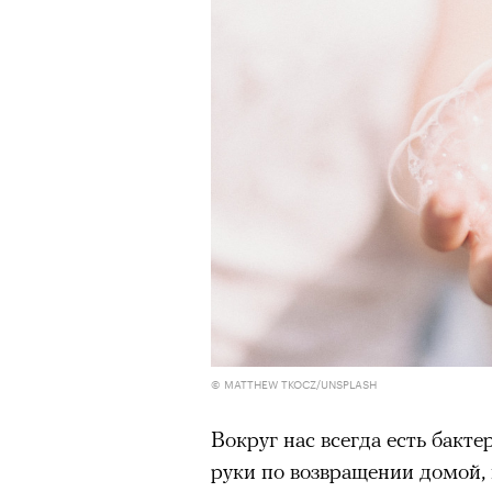
«Зеленые глаза» Фа
Труиля
Фестиваль открылся с намек
показом на огромном экран
камерного французского филь
Verts) режиссерского дуэта
Прошлая их кинолента «Гага
космонавта в мире, а хроник
комплекса на парижской окр
имя.
© MATTHEW TKOCZ/UNSPLASH
Новый фильм уступает «Гага
Вокруг нас всегда есть бакт
видели кино про детей из эм
руки по возвращении домой, 
российских), которые впадал