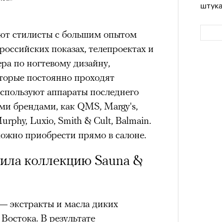
штук
ают стилисты с большим опытом
оссийских показах, телепроектах и
ера по ногтевому дизайну,
оторые постоянно проходят
используют аппараты последнего
ми брендами, как QMS, Margy's,
Murphy, Luxio, Smith & Cult, Balmain.
Сможе
можно приобрести прямо в салоне.
отвеч
овила коллекцию Sauna &
 — экстракты и масла диких
Востока. В результате