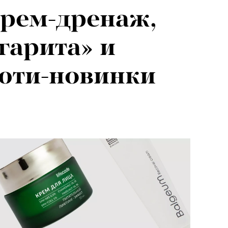
рем-дренаж,
гарита» и
юти-новинки