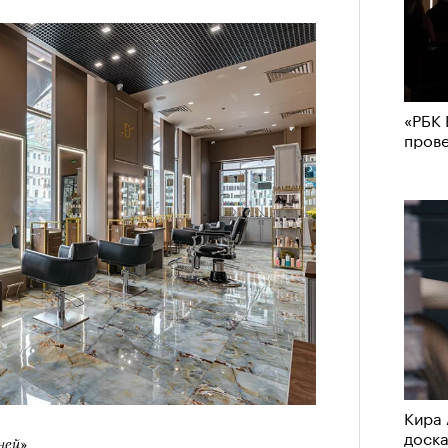
«РБК 
пров
Кира 
доск
ней»