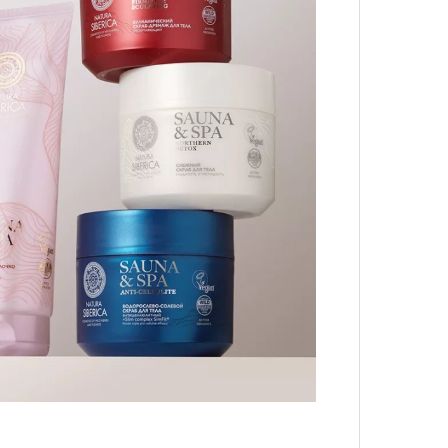
лета
100 л
косме