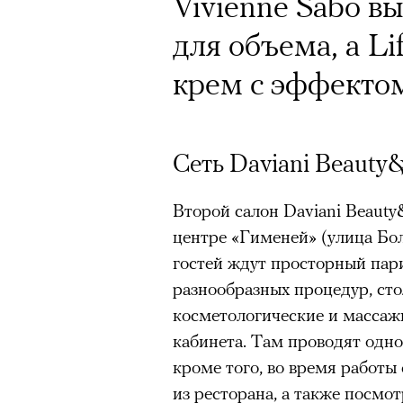
Vivienne Sabo в
для объема, а L
крем с эффектом
Сеть Daviani Beauty
Второй салон Daviani Beaut
центре «Гименей» (улица Бол
гостей ждут просторный пари
разнообразных процедур, ст
косметологические и массажн
кабинета. Там проводят одн
кроме того, во время работы
из ресторана, а также посмо