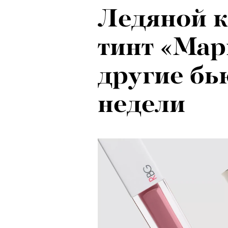
Ледяной к
тинт «Мар
другие бь
недели