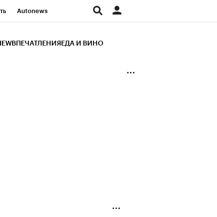
ть
Autonews
К Образование
IEW
ВПЕЧАТЛЕНИЯ
ЕДА И ВИНО
д
Стиль
Крипто
и
Франшизы
Газета
ов
Политика
ты