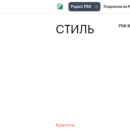
Подписка на 
РБК Компани
СТИЛЬ
РБК 
РБК Курсы
РБК Бизнес-с
Спецпроекты
Экономика
Красота