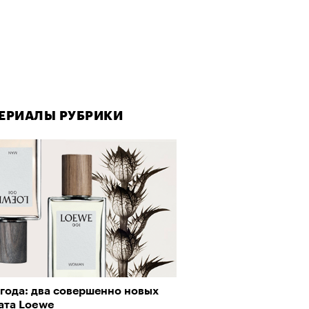
ЕРИАЛЫ РУБРИКИ
ЕРИАЛЫ РУБРИКИ
 года: два совершенно новых
рно-2025: Япония наносит
ата Loewe
ной удар