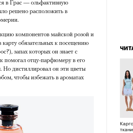
ся в Грас — ольфактивную
удет лишним в дни очередного
ыло решено расположить в
зиса.
юмерии.
екцию компонентов майской розой и
4 кол
пропу
в карту обязательных к посещению
ый европейцам
ЧИТ
ос?), запах которых он знает с
«РБК 
пров
к помогал отцу-парфюмеру в его
ечный призыв
. Но дистиллировал он эти цветы
удет лишним в
бом, чтобы избежать в ароматах
ого обострения
ого кризиса.
Карго
ткани