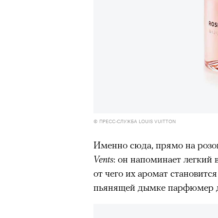
© ПРЕСС-СЛУЖБА LOUIS VUITTON
Именно сюда, прямо на розо
Vents
: он напоминает легкий 
от чего их аромат становится
пьянящей дымке парфюмер до
00:00
/
00:00
Кадр из фильма «Зеленые глаза»
© JUNE FILMS