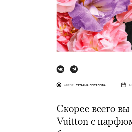
АВТОР
ТАТЬЯНА ПОТАПОВА
1
Скорее всего вы
АВТОР
СТАС ТЫРКИН
06 АВГУ
Vuitton с парф