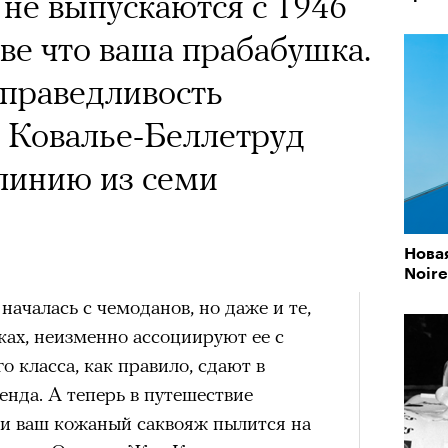
 Тыркин рассказывает о
 не выпускаются с 1946
на остросоциальные
зве что ваша прабабушка.
справедливость
 Ковалье-Беллетруд
 линию из семи
рам-канал «РБК Стиль»
Новая
Лока
Noire
Корей
взро
n
началась с чемоданов, но даже и те,
ар и Жереми Труиля
ках, неизменно ассоциируют ее с
Грэя
 класса, как правило, сдают в
енда. А теперь в путешествие
рное: голливудские левые и черный
ли ваш кожаный саквояж пылится на