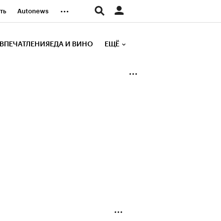
...
ть
Autonews
К Образование
ВПЕЧАТЛЕНИЯ
ЕДА И ВИНО
ЕЩЁ
д
Стиль
е рейтинги
иа
Финансы