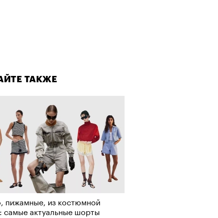
лаборации, которые нельзя
стить
АЙТЕ ТАКЖЕ
Визионеры» и masters:dom
ели первую резиденцию
, пижамные, из костюмной
: самые актуальные шорты