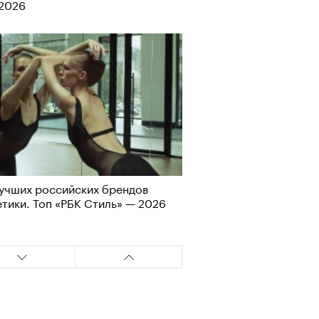
-2026
Альтман, Altman Talks: «Умение
азать — это освобождающая
а»
учших российских брендов
тики. Топ «РБК Стиль» — 2026
т ли человек прожить 180 лет:
ает Станислав Скакун