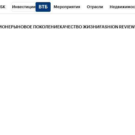
РБК
Инвестиции
Мероприятия
Отрасли
Недвижимос
и
Телеканал
РБК Вино
Спорт
Школа управления РБК
РБ
ЗИОНЕРЫ
НОВОЕ ПОКОЛЕНИЕ
КАЧЕСТВО ЖИЗНИ
FASHION REVIEW
РБК Life
Тренды
Визионеры
Национальные проекты
Горо
 Бизнес-среда
Дискуссионный клуб
Исследования
Кредитны
Газета
Спецпроекты СПб
Конференции СПб
Спецпроекты
трагентов
Политика
Экономика
Бизнес
Технологии и мед
ой валюты