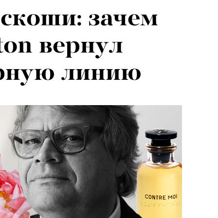
скоши: зачем
026: что
ton вернул
на открытии
рную линию
 авторского