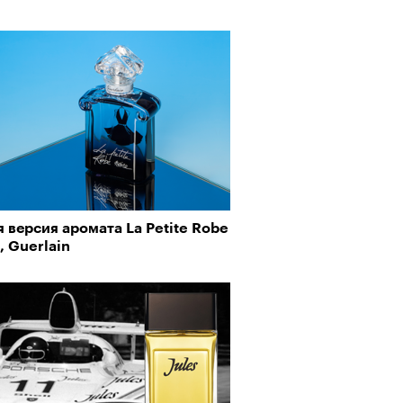
 версия аромата La Petite Robe
рно-2025: объединение двух
, Guerlain
 и мир, в котором нет
слых