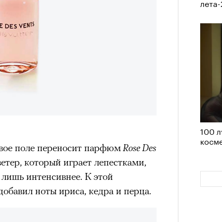
лета
Кира 
доск
штук
100 л
косме
вое поле переносит парфюм
Rose Des
ветер, который играет лепестками,
Сможе
отвеч
 лишь интенсивнее. К этой
бавил ноты ириса, кедра и перца.