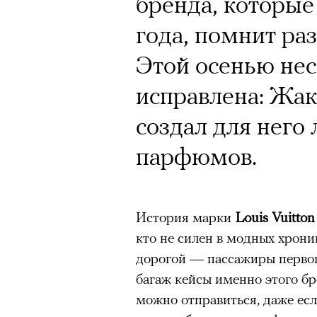
Кинокритик Стас
бренда, которые
первых показах 
года, помнит ра
темы
Этой осенью не
исправлена: Жак
создал для него
парфюмов.
Подписывайтесь на телег
История марки
Louis Vuitto
Зеленые глаза» Фанни Лиат
кто не силен в модных хрони
«Бумажный тигр» Джеймса 
дорогой — пассажиры первого
«Охота» Уэйна Вапимуквы
багаж кейсы именно этого бр
Ретроспектива «Красное и че
можно отправиться, даже ес
список»