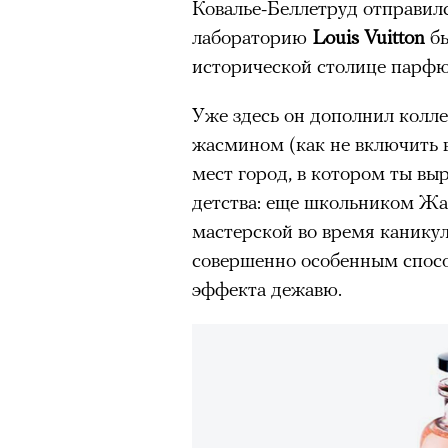
Ковалье-Беллетруд отправил
очнувшийся Нур) точно не б
лабораторию
Louis Vuitton
б
обострения мигрантского кри
исторической столице парф
Уже здесь он дополнил колл
жасмином (как не включить 
Адресованн
мест город, в котором ты выр
детства: еще школьником Жа
добросерд
мастерской во время каникул
точно не б
совершенно особенным спосо
эффекта дежавю.
дни очередн
мигрантск