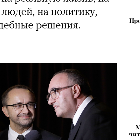
 людей, на политику,
Про
дебные решения.
М
чит