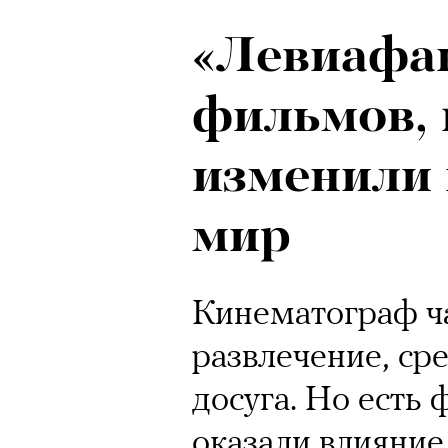
«Левиафан
фильмов,
изменили 
мир
Кинематограф ча
развлечение, ср
досуга. Но есть
оказали влияние