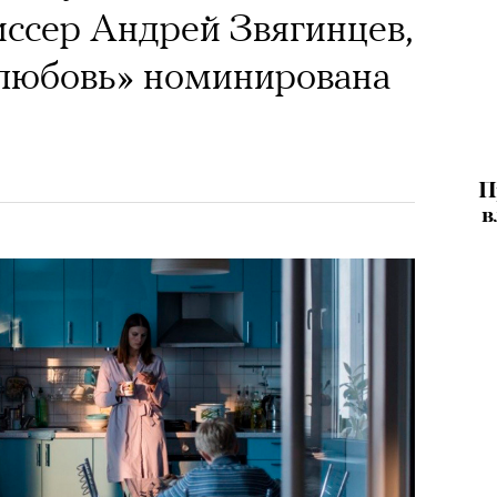
ссер Андрей Звягинцев,
елюбовь» номинирована
П
в