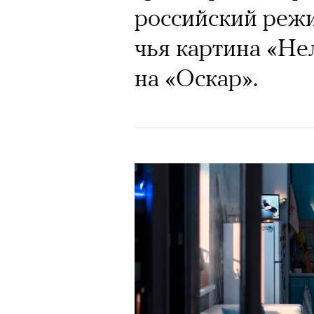
российский режи
чья картина «Н
на «Оскар».