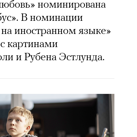
любовь» номинирована
бус». В номинации
на иностранном языке»
 с картинами
и и Рубена Эстлунда.