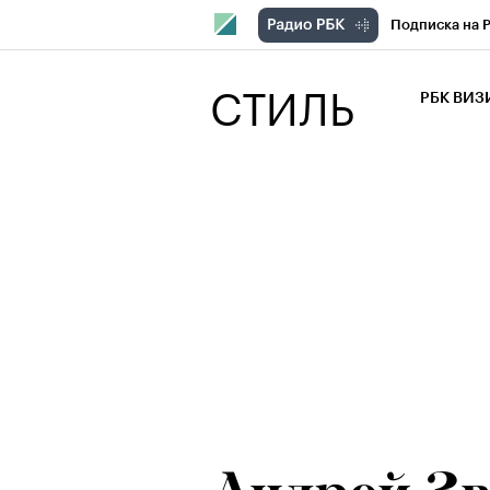
Подписка на 
РБК Компани
СТИЛЬ
РБК ВИ
РБК Курсы
Крипто
РБК
Франшизы
Проверка кон
Рынок наличн