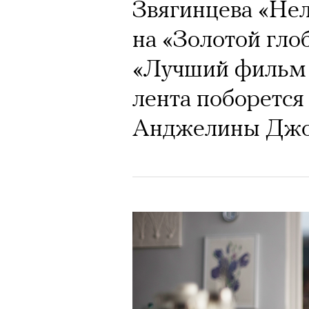
Звягинцева «Не
на «Золотой гло
«Лучший фильм 
лента поборется
Анджелины Джол