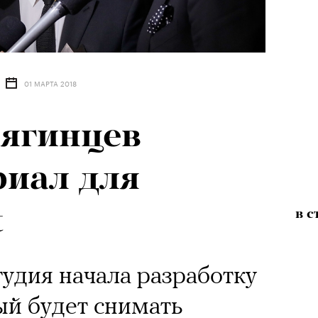
01 МАРТА 2018
ягинцев
риал для
t
в с
удия начала разработку
ый будет снимать