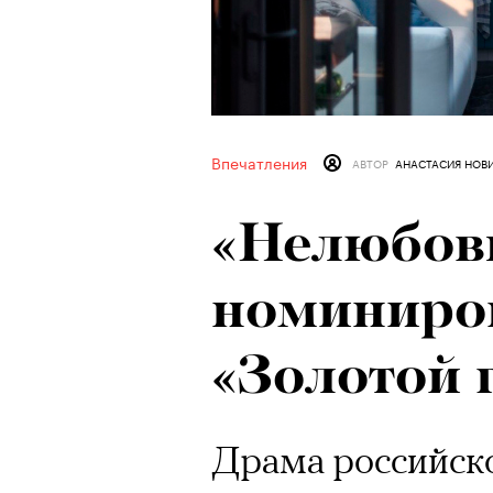
Впечатления
АВТОР
АНАСТАСИЯ НОВ
«Нелюбов
номиниро
«Золотой 
Драма российск