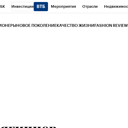
РБК
Инвестиции
Мероприятия
Отрасли
Недвижимос
и
Телеканал
РБК Вино
Спорт
Школа управления РБК
РБ
ЗИОНЕРЫ
НОВОЕ ПОКОЛЕНИЕ
КАЧЕСТВО ЖИЗНИ
FASHION REVIEW
РБК Life
Тренды
Визионеры
Национальные проекты
Горо
 Бизнес-среда
Дискуссионный клуб
Исследования
Кредитны
Газета
Спецпроекты СПб
Конференции СПб
Спецпроекты
трагентов
Политика
Экономика
Бизнес
Технологии и мед
ой валюты