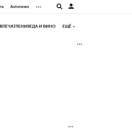
...
ть
Autonews
К Образование
ВПЕЧАТЛЕНИЯ
ЕДА И ВИНО
ЕЩЁ
д
Стиль
е рейтинги
иа
Финансы