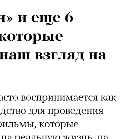
» и еще 6
 которые
наш взгляд на
сто воспринимается как
едство для проведения
 фильмы, которые
 на реальную жизнь, на