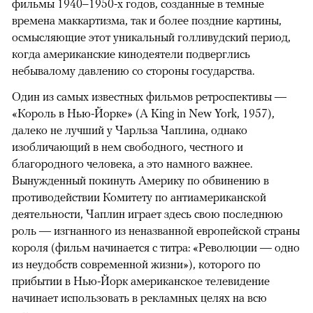
фильмы 1940–1950-х годов, созданные в темные
времена маккартизма, так и более поздние картины,
осмысляющие этот уникальный голливудский период,
когда американские кинодеятели подверглись
небывалому давлению со стороны государства.
Один из самых известных фильмов ретроспективы —
«Король в Нью-Йорке» (A King in New York, 1957),
далеко не лучший у Чарльза Чаплина, однако
изобличающий в нем свободного, честного и
благородного человека, а это намного важнее.
Вынужденный покинуть Америку по обвинению в
противодействии Комитету по антиамериканской
деятельности, Чаплин играет здесь свою последнюю
роль — изгнанного из неназванной европейской страны
короля (фильм начинается с титра: «Революции — одно
из неудобств современной жизни»), которого по
прибытии в Нью-Йорк американское телевидение
начинает использовать в рекламных целях на всю