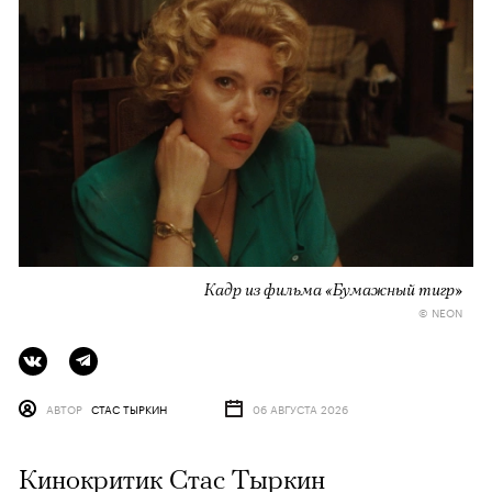
Кадр из фильма «Бумажный тигр»
© NEON
АВТОР
СТАС ТЫРКИН
06 АВГУСТА 2026
Кинокритик Стас Тыркин