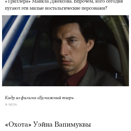
«Триллера» Майкла Джексона. Впрочем, кого сегодня
пугают эти милые ностальгические персонажи?
Кадр из фильма «Бумажный тигр»
© NEON
«Охота» Уэйна Вапимуквы