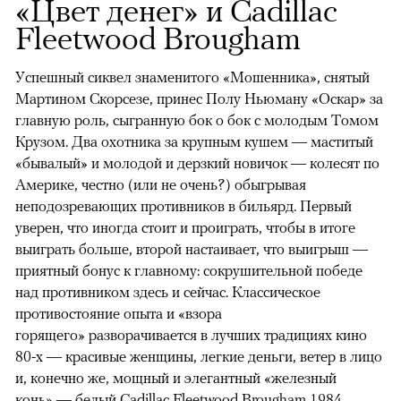
«Цвет денег» и Cadillac
Fleetwood Brougham
Успешный сиквел знаменитого «Мошенника», снятый
Мартином Скорсезе, принес Полу Ньюману «Оскар» за
главную роль, сыгранную бок о бок с молодым Томом
Крузом. Два охотника за крупным кушем — маститый
«бывалый» и молодой и дерзкий новичок — колесят по
Америке, честно (или не очень?) обыгрывая
неподозревающих противников в бильярд. Первый
уверен, что иногда стоит и проиграть, чтобы в итоге
выиграть больше, второй настаивает, что выигрыш —
приятный бонус к главному: сокрушительной победе
над противником здесь и сейчас. Классическое
противостояние опыта и «взора
горящего» разворачивается в лучших традициях кино
80-х — красивые женщины, легкие деньги, ветер в лицо
и, конечно же, мощный и элегантный «железный
конь» — белый
Cadillac
Fleetwood Brougham 1984.