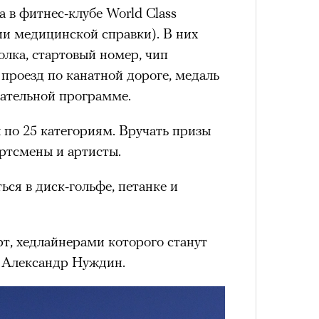
та в фитнес-клубе World Class
удет лишним в дни очередного
ии медицинской справки). В них
зиса.
лка, стартовый номер, чип
проезд по канатной дороге, медаль
Умный
кательной программе.
осваи
Trave
ый европейцам
«РБК 
 по 25 категориям. Вручать призы
пров
ечный призыв
ртсмены и артисты.
удет лишним в
ься в диск-гольфе, петанке и
ого обострения
рт, хедлайнерами которого станут
ого кризиса.
 Александр Нуждин.