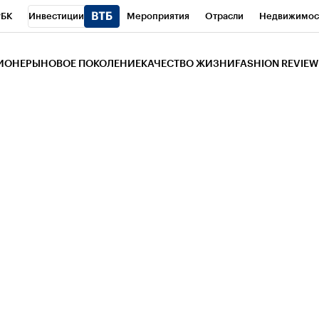
РБК
Инвестиции
Мероприятия
Отрасли
Недвижимос
и
Телеканал
РБК Вино
Спорт
Школа управления РБК
РБ
ЗИОНЕРЫ
НОВОЕ ПОКОЛЕНИЕ
КАЧЕСТВО ЖИЗНИ
FASHION REVIEW
РБК Life
Тренды
Визионеры
Национальные проекты
Горо
 Бизнес-среда
Дискуссионный клуб
Исследования
Кредитны
Газета
Спецпроекты СПб
Конференции СПб
Спецпроекты
трагентов
Политика
Экономика
Бизнес
Технологии и мед
ой валюты