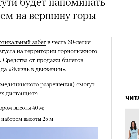
 Тыркин рассказывает о
сути будет напоминать
на остросоциальные
ъем на вершину горы
ртикальный забег
в честь 30-летия
августа на территории горнолыжного
. Средства от продажи билетов
нда «Жизнь в движении».
рам-канал «РБК Стиль»
Лока
4 кол
медицинского разрешения) смогут
Корей
пропу
взро
ух дистанциях:
ар и Жереми Труиля
ЧИТ
бором высоты 40 м;
Грэя
 набором высоты 25 м.
рное: голливудские левые и черный