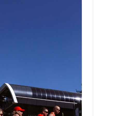
Кира 
доск
штук
Сможе
отвеч