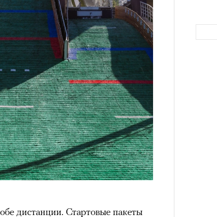
а
ации, —
вания, при котором подросток под
ресса полностью уходит в себя,
ь, есть и реагировать на внешний
рнем по имени Нур (Саид Эль
оини Шаи (Дуа Бутарбуш
м отказали в получении вида на
получных европейских стран.
Как т
обудить Нура к жизни:
выра
Вост
икает в его ужасные сны, в которых
в Европу.
ЧИТ
ственной составляющей фильма его
бросердечный призыв («Только вы
обе дистанции. Стартовые пакеты
ет для тех, кто не понял,