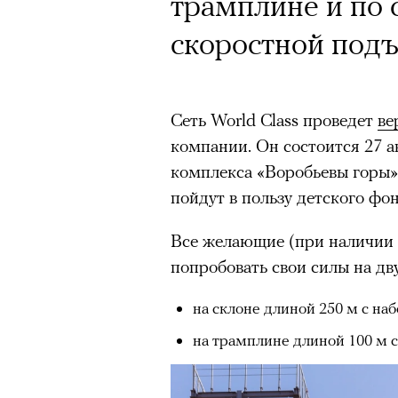
Кинокритик Стас
трамплине и по 
первых показах 
скоростной под
темы
Сеть World Class проведет
ве
компании. Он состоится 27 
комплекса «Воробьевы горы»
пойдут в пользу детского фо
Подписывайтесь на телег
Все желающие (при наличии 
попробовать свои силы на дв
Зеленые глаза» Фанни Лиат
на склоне длиной 250 м с на
«Бумажный тигр» Джеймса 
на трамплине длиной 100 м с
«Охота» Уэйна Вапимуквы
Ретроспектива «Красное и че
список»