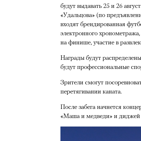
будут выдавать 25 и 26 авгус
очнувшийся Нур) точно не б
«Удальцова» (по предъявлен
обострения мигрантского кри
входят брендированная футбо
электронного хронометража, 
на финише, участие в развле
Адресованн
Награды будут распределены
добросерд
будут профессиональные спо
точно не б
Зрители смогут посоревноват
перетягивании каната.
дни очередн
После забега начнется конце
мигрантск
«Маша и медведи» и диджей