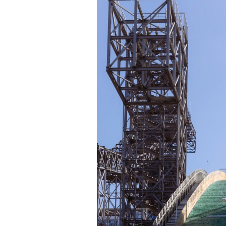
«Зеленые глаза» Фа
Труиля
Фестиваль открылся с намек
показом на огромном экран
камерного французского филь
Verts) режиссерского дуэта
Прошлая их кинолента «Гага
космонавта в мире, а хроник
комплекса на парижской окр
имя.
Новый фильм уступает «Гага
видели кино про детей из эм
российских), которые впадал