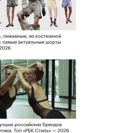
рно-2025: перестрелки в
, пижамные, из костюмной
йне и горизонтальные танцы в
: самые актуальные шорты
ыне
-2026
учших российских брендов
тики. Топ «РБК Стиль» — 2026