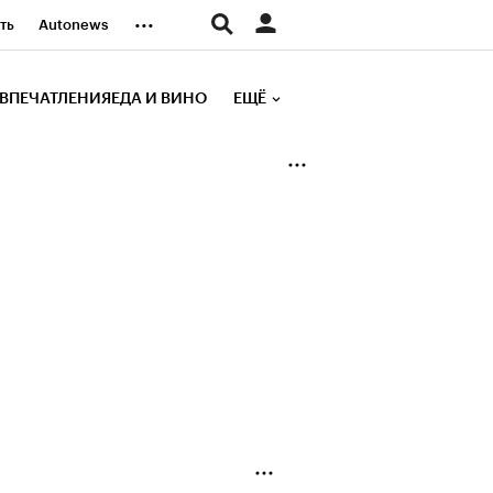
...
ть
Autonews
К Образование
ВПЕЧАТЛЕНИЯ
ЕДА И ВИНО
ЕЩЁ
д
Стиль
е рейтинги
иа
Финансы