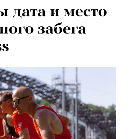
 дата и место
026: что
ного забега
на открытии
ss
 авторского
«РБК 
пров