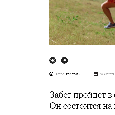
АВТОР
РБК СТИЛЬ
16 АВГУСТА
Забег пройдет в
АВТОР
СТАС ТЫРКИН
06 АВГУ
Он состоится на