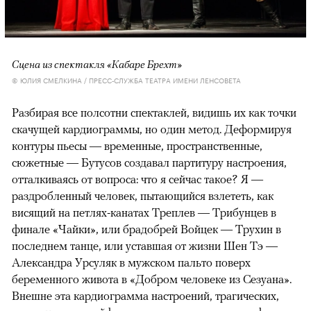
Сцена из спектакля «Кабаре Брехт»
© ЮЛИЯ СМЕЛКИНА / ПРЕСС-СЛУЖБА ТЕАТРА ИМЕНИ ЛЕНСОВЕТА
Разбирая все полсотни спектаклей, видишь их как точки
скачущей кардиограммы, но один метод. Деформируя
контуры пьесы — временные, пространственные,
сюжетные — Бутусов создавал партитуру настроения,
отталкиваясь от вопроса: что я сейчас такое? Я —
раздробленный человек, пытающийся взлететь, как
висящий на петлях-канатах Треплев — Трибунцев в
финале «Чайки», или брадобрей Войцек — Трухин в
последнем танце, или уставшая от жизни Шен Тэ —
Александра Урсуляк в мужском пальто поверх
беременного живота в «Добром человеке из Сезуана».
Внешне эта кардиограмма настроений, трагических,