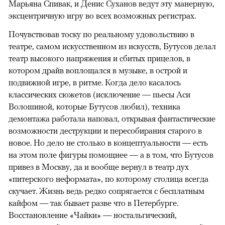
Марьяна Спивак, и Денис Суханов ведут эту манерную,
эксцентричную игру во всех возможных регистрах.
Почувствовав тоску по реальному удовольствию в
театре, самом искусственном из искусств, Бутусов делал
театр высокого напряжения и сбитых прицелов, в
котором драйв воплощался в музыке, в острой и
подвижной игре, в ритме. Когда дело касалось
классических сюжетов (исключение — пьесы Аси
Волошиной, которые Бутусов любил), техника
демонтажа работала наповал, открывая фантастические
возможности деструкции и пересобирания старого в
новое. Но дело не столько в концептуальности — есть
на этом поле фигуры помощнее — а в том, что Бутусов
привез в Москву, да и вообще вернул в театр дух
«питерского неформата», по которому столица всегда
скучает. Жизнь ведь редко сопрягается с бесплатным
кайфом — так бывает разве что в Петербурге.
Восстановление «Чайки» — ностальгический,