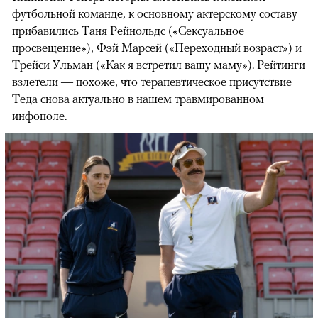
футбольной команде, к основному актерскому составу
прибавились Таня Рейнольдс («Сексуальное
просвещение»), Фэй Марсей («Переходный возраст») и
00:00
/
00:00
Трейси Ульман («Как я встретил вашу маму»). Рейтинги
взлетели
— похоже, что терапевтическое присутствие
Теда снова актуально в нашем травмированном
инфополе.