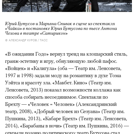
Юрий Бутусов и Марьяна Спивак в сцене из спектакля
«Чайка» в постановке Юрия Бутусова по пьесе Антона
Чехова в театре «Сатирикон»
© АЛЕКСАНДР КУРОВ / ТАСС
«В ожидании Годо» вернул тренд на клошарский стиль,
гранж-эстетику и игру, обнуляющую любой пафос.
«Войцек» и «Калигула» (оба — Театр им. Ленсовета,
1997 и 1998) задали моду на романтику в духе Тома
Уэйтса и красоту зла. «Макбет. Кино» (Театр им.
Ленсовета, 2013) показал возможности коллажа как
способа собирать несоединимое. Спектакли по
Брехту — «Человек = Человек» (Александринский
театр, 2008), «Добрый человек из Сезуана» (Театр им.
Пушкина, 2013), «Кабаре Брехт» (Театр им. Ленсовета,
2014), «Барабаны в ночи» (Театр им. Пушкина, 2016) —
открыли поэзию политического: театр Бутусова стал