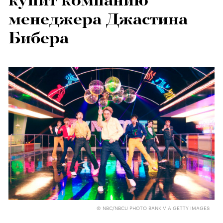
купит компанию
менеджера Джастина
Бибера
© NBC/NBCU PHOTO BANK VIA GETTY IMAGES