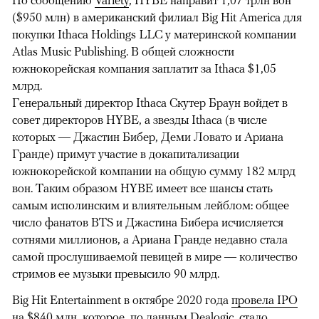
По сообщению
Variety
, HYBE направит 1,07 трлн вон
($950 млн) в американский филиал Big Hit America для
покупки Ithaca Holdings LLC у материнской компании
Atlas Music Publishing. В общей сложности
южнокорейская компания заплатит за Ithaca $1,05
млрд.
Генеральный директор Ithaca Скутер Браун войдет в
совет директоров HYBE, а звезды Ithaca (в числе
которых — Джастин Бибер, Деми Ловато и Ариана
Гранде) примут участие в докапитализации
южнокорейской компании на общую сумму 182 млрд
вон. Таким образом HYBE имеет все шансы стать
самым исполинским и влиятельным лейблом: общее
число фанатов BTS и Джастина Бибера исчисляется
сотнями миллионов, а Ариана Гранде недавно стала
самой прослушиваемой певицей в мире — количество
стримов ее музыки превысило 90 млрд.
Big Hit Entertainment в октябре 2020 года
провела IPO
на $840 млн, которое, по данным Dealogic, стало