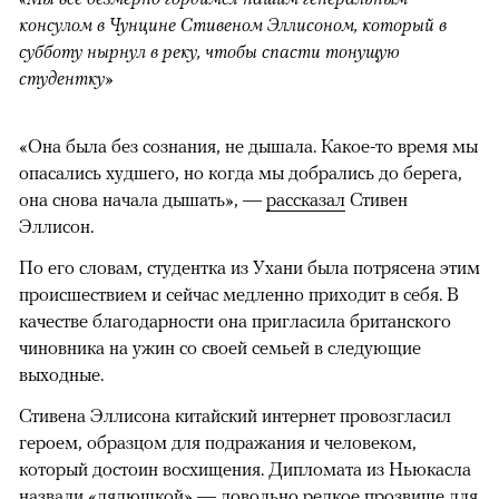
консулом в Чунцине Стивеном Эллисоном, который в
субботу нырнул в реку, чтобы спасти тонущую
студентку»
«Она была без сознания, не дышала. Какое-то время мы
00:00
/
00:00
опасались худшего, но когда мы добрались до берега,
она снова начала дышать», —
рассказал
Стивен
Эллисон.
По его словам, студентка из Ухани была потрясена этим
происшествием и сейчас медленно приходит в себя. В
качестве благодарности она пригласила британского
чиновника на ужин со своей семьей в следующие
выходные.
Стивена Эллисона китайский интернет провозгласил
героем, образцом для подражания и человеком,
который достоин восхищения. Дипломата из Ньюкасла
назвали «дядюшкой» — довольно редкое прозвище для