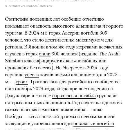
© NAVESH CHITRAKAR / REUTERS
Статистика последних лет особенно отчетливо
показывает опасность высотного альпинизма и горного
туризма. В 2024-м в горах Австрии
погибли
309
человек, что стало десятилетним максимумом для
региона. В Японии в том же году жертвами несчастных
случаев в горах
стали
300 человек (издание The Asahi
Shimbun классифицирует их как «погибших или
пропавших без вести»). На Эвересте в 2024 году
вершина
унесла
жизни восьми альпинистов, а в 2025-
м —
троих
. Трагическим для российского сообщества
стал октябрь 2024 года, когда при восхождении на
Дхаулагири в Непале
сорвалась и погибла
группа из
пятерых опытных альпинистов. Год спустя на одном из
самых опасных семитысячников мира — пике
Победы — из-за тяжелой травмы и невозможности
эвакуации в условиях непогоды
осталась и погибла