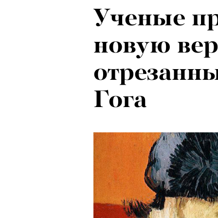
Ученые п
новую вер
отрезанн
Гога