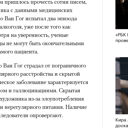
м пришлось прочесть сотни писем,
жника с данными медицинских
то Ван Гог испытал два эпизода
алкоголя, уже после того как
«РБК 
отря на уверенность, ученые
пров
ды не могут быть окончательными
амого пациента.
о Ван Гог страдал от пограничного
лярного расстройства и скрытой
еское заболевание характеризуется
дом и галлюцинациями. Скрытая
 художника из-за злоупотребления
 и нерегулярного питания. Наличие
ледователи опровергают.
Кира 
доск