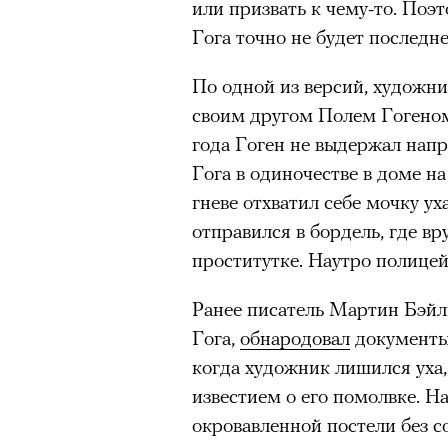
или призвать к чему-то. Поэ
Гога точно не будет последне
По одной из версий, художни
своим другом Полем Гогеном.
года Гоген не выдержал напр
Гога в одиночестве в доме 
гневе отхватил себе мочку уха
отправился в бордель, где в
проститутке. Наутро полицей
Ранее писатель Мартин Бэйли
Гога,
обнародовал
документы,
когда художник лишился уха,
известием о его помолвке. Н
окровавленной постели без с