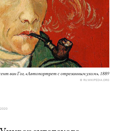
сент ван Гог, «Автопортрет с отрезанным ухом», 1889
© RU.WIKIPEDIA.ORG
 2020