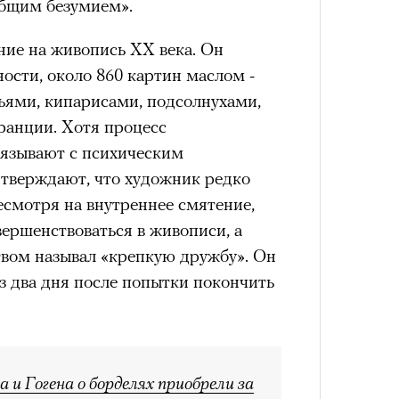
общим безумием».
лета
ние на живопись XX века. Он
ности, около 860 картин маслом -
ьями, кипарисами, подсолнухами,
ранции. Хотя процесс
вязывают с психическим
дтверждают, что художник редко
есмотря на внутреннее смятение,
ершенствоваться в живописи, а
100 л
косме
вом называл «крепкую дружбу». Он
ез два дня после попытки покончить
а и Гогена о борделях приобрели за