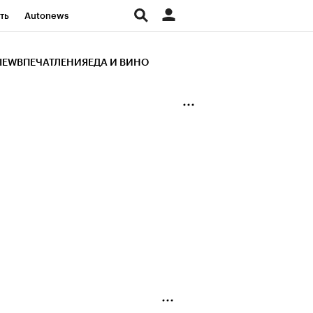
ть
Autonews
К Образование
IEW
ВПЕЧАТЛЕНИЯ
ЕДА И ВИНО
д
Стиль
Крипто
и
Франшизы
Газета
ов
Политика
ты