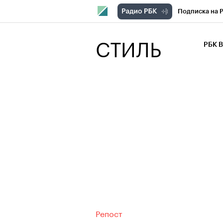
Подписка на 
РБК Компани
СТИЛЬ
РБК 
РБК Курсы
РБК Бизнес-с
Спецпроекты
Экономика
Репост