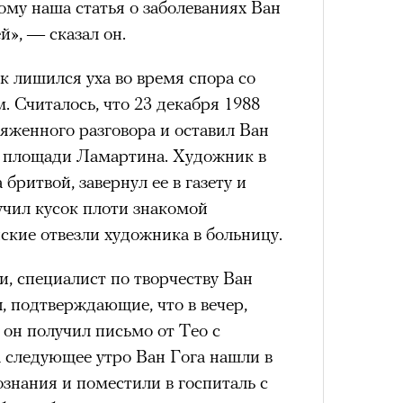
тому наша статья о заболеваниях Ван
й», — сказал он.
к лишился уха во время спора со
 Считалось, что 23 декабря 1988
4 кол
пропу
яженного разговора и оставил Ван
на площади Ламартина. Художник в
 бритвой, завернул ее в газету и
ручил кусок плоти знакомой
ские отвезли художника в больницу.
, специалист по творчеству Ван
 подтверждающие, что в вечер,
 он получил письмо от Тео с
а следующее утро Ван Гога нашли в
Карго
ознания и поместили в госпиталь с
ткани