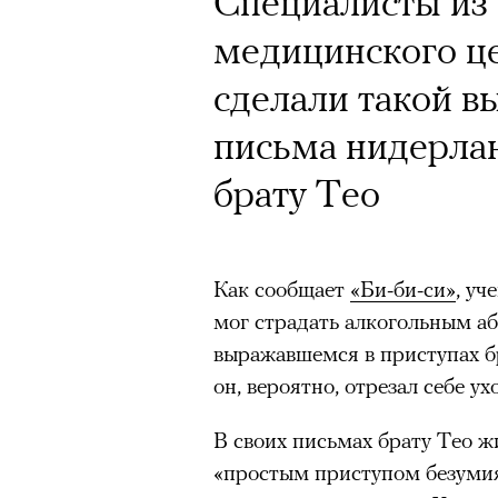
Специалисты из
медицинского ц
сделали такой в
письма нидерла
брату Тео
Как сообщает
«Би-би-си»
, уч
мог страдать алкогольным 
выражавшемся в приступах б
он, вероятно, отрезал себе ухо
В своих письмах брату Тео ж
«простым приступом безумия