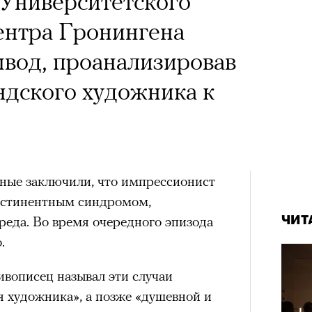
 Университетского
ентра Гронингена
ывод, проанализировав
ндского художника к
еные заключили, что импрессионист
абстинентным синдромом,
реда. Во время очередного эпизода
ЧИТ
.
ивописец называл эти случаи
 художника», а позже «душевной и