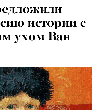
редложили
сию истории с
ым ухом Ван