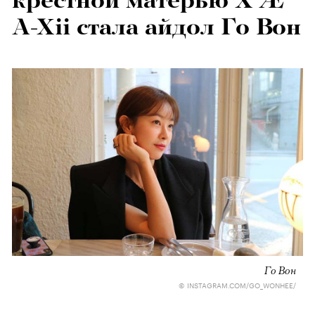
крестной матерью X Æ
A-Xii стала айдол Го Вон
Го Вон
© INSTAGRAM.COM/GO_WONHEE/