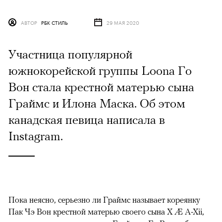
АВТОР
РБК СТИЛЬ
29 МАЯ 2020
Участница популярной
южнокорейской группы Loona Го
Вон стала крестной матерью сына
Граймс и Илона Маска. Об этом
канадская певица написала в
Instagram.
Пока неясно, серьезно ли Граймс называет кореянку
Пак Чэ Вон крестной матерью своего сына X Æ A-Xii,