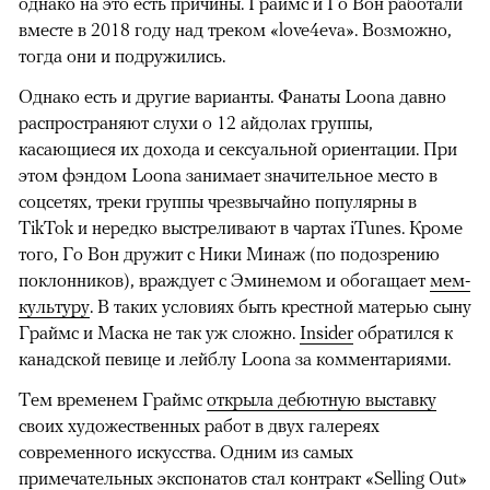
однако на это есть причины. Граймс и Го Вон работали
вместе в 2018 году над треком «love4eva». Возможно,
тогда они и подружились.
Однако есть и другие варианты. Фанаты Loona давно
распространяют слухи о 12 айдолах группы,
касающиеся их дохода и сексуальной ориентации. При
этом фэндом Loona занимает значительное место в
соцсетях, треки группы чрезвычайно популярны в
TikTok и нередко выстреливают в чартах iTunes. Кроме
того, Го Вон дружит с Ники Минаж (по подозрению
поклонников), враждует с Эминемом и обогащает
мем-
культуру
. В таких условиях быть крестной матерью сыну
Граймс и Маска не так уж сложно.
Insider
обратился к
канадской певице и лейблу Loona за комментариями.
Тем временем Граймс
открыла дебютную выставку
своих художественных работ в двух галереях
современного искусства. Одним из самых
примечательных экспонатов стал контракт «Selling Out»