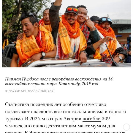
Нирмал Пурджа после рекордного восхождения на 14
высочайших вершин мира. Катманду, 2019 год
© NAVESH CHITRAKAR / REUTERS
Статистика последних лет особенно отчетливо
показывает опасность высотного альпинизма и горного
туризма. В 2024-м в горах Австрии
погибли
309
человек, что стало десятилетним максимумом для
региона. В Японии в том же году жертвами несчастных