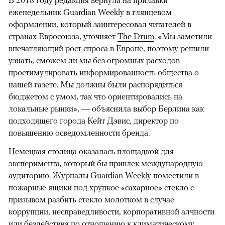
В 2018 году редакция вернула на прилавки
еженедельник Guardian Weekly в глянцевом
оформлении, который заинтересовал читателей в
странах Евросоюза, уточняет
The Drum
. «Мы заметили
впечатляющий рост спроса в Европе, поэтому решили
узнать, сможем ли мы без огромных расходов
простимулировать информированность общества о
нашей газете. Мы должны были распорядиться
бюджетом с умом, так что ориентировались на
локальные рынки», — объяснила выбор Берлина как
подходящего города Кейт Дэвис, директор по
повышению осведомленности бренда.
Немецкая столица оказалась площадкой для
эксперимента, который бы привлек международную
аудиторию. Журналы Guardian Weekly поместили в
пожарные ящики под хрупкое «сахарное» стекло с
призывом разбить стекло молотком в случае
коррупции, несправедливости, корпоративной алчности
или бездействия по отношению к климатическому