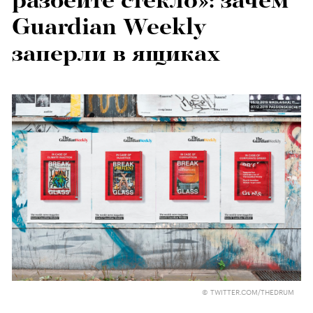
разбейте стекло»: зачем
Guardian Weekly
заперли в ящиках
© TWITTER.COM/THEDRUM