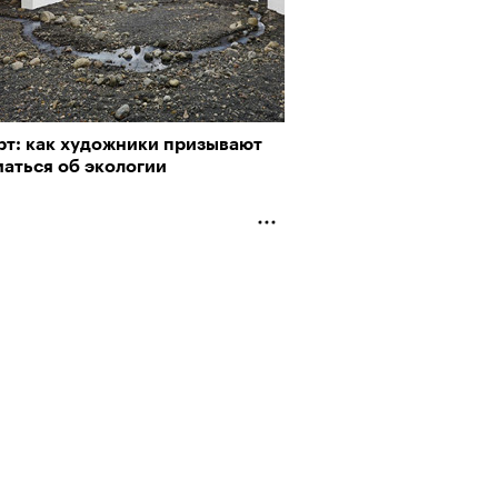
АЙТЕ ТАКЖЕ
рт: как художники призывают
маться об экологии
Альтман, Altman Talks: «Умение
азать — это освобождающая
а»
Визионеры» и masters:dom
ели первую резиденцию