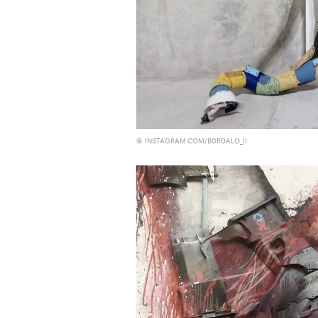
режиссера, «Р» по пьесе Мих
© INSTAGRAM.COM/B0RDALO_II