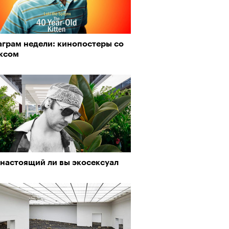
аграм недели: кинопостеры со
ксом
 настоящий ли вы экосексуал
Визионеры» и masters:dom
ели первую резиденцию