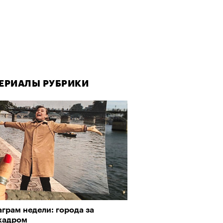
ЕРИАЛЫ РУБРИКИ
ЕРИАЛЫ РУБРИКИ
грам недели: города за
овед — о том, кто из
кадром
еменников двигает театр