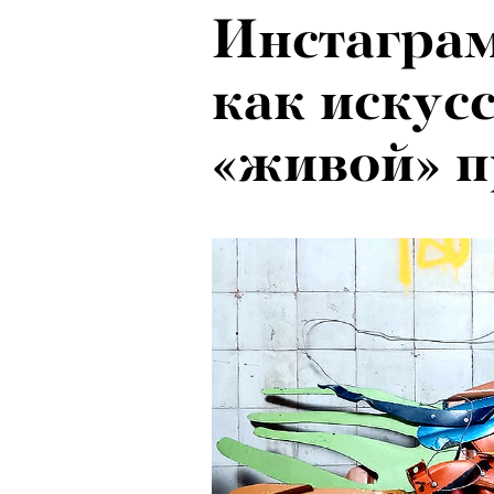
Инстаграм
Рок-икона
как искусс
20 и стар
«живой» 
о наслед
Бутусова