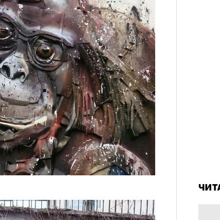
атре «Сатирикон»
Сможе
отвеч
е» сам — выламываясь из и без того
ской реальности. В нынешней
ань проецируются съемки
перь, прощальных танцев погибшего
Кира 
доск
ля времени работает мощно — ты
штук
о все это действо со своим
 в нем. В одном из ранних
ке» Театра им. Ленсовета,
Уэйтса «I’ll be gone» — «меня не
4 кол
ие экранного Бутусова в плоть
пропу
ризрачное, отсутствующее. Это не
ЧИТ
 рок-иконой для людей от 20 лет и
на тонкой, сбившейся ткани