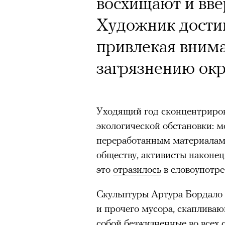
восхищают и вве
Художник достиг
Год назад траги
привлекая внима
Юрий Бутусов, 
загрязнению ок
режиссеров сов
визионер. Театр
Уходящий год сконцентриров
Матвиенко расск
экологической обстановки: 
спектаклях, изм
переработанным материалам,
обществу, активисты наконец
российского теа
это
отразилось
в словоупотре
Скульптуры Артура Бордало 
и прочего мусора, скапливаю
собой безжизненные во всех 