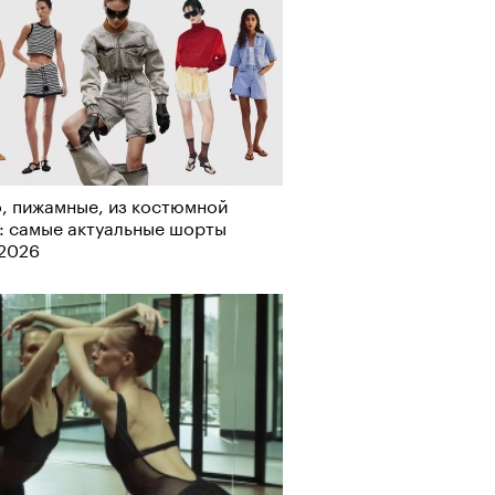
т ли человек прожить 180 лет:
ает Станислав Скакун
, пижамные, из костюмной
: самые актуальные шорты
-2026
лаборации, которые нельзя
стить