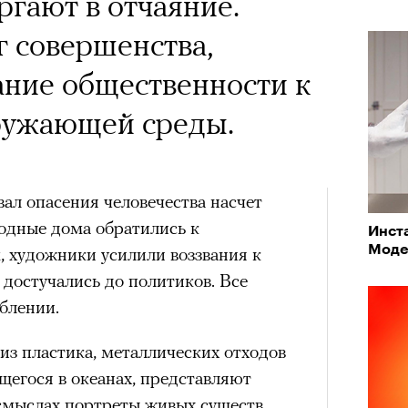
ргают в отчаяние.
впер
 совершенства,
чески ушел из жизни
ние общественности к
один из важнейших
ружающей среды.
ременности и настоящий
овед Кристина
ал опасения человечества насчет
азывает о его методе и
модные дома обратились к
Инста
енивших язык
Моде
Театр
 художники усилили воззвания к
сегод
 достучались до политиков. Все
тра
блении.
из пластика, металлических отходов
щегося в океанах, представляют
смыслах портреты живых существ,