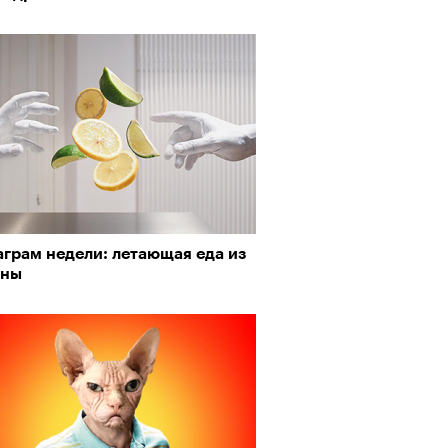
ед
грам недели: летающая еда из
ны
 «Озеро»: «Заниматься театром
ня — это уже визионерство»