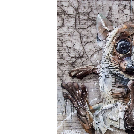
безвозвратно ушедшее время
Эта мертвая
работает
видишь
сочинивш
действо со 
но отсутст