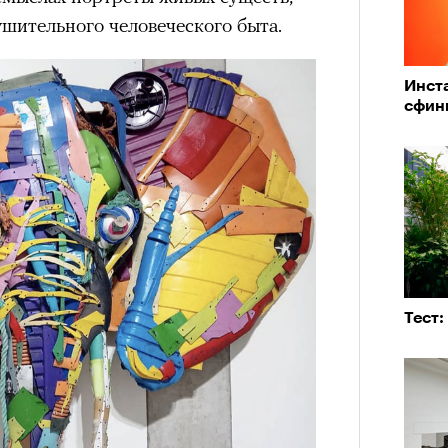
рам-канал «РБК Стиль»
шительного человеческого быта.
Инст
а им. Пушкина артисты театра
сфин
» Юрия Бутусова. В спектакле,
вует тот же актерский состав —
й Трибунцев, Полина Райкина,
вак, Антон Кузнецов; мизансцены
рассказам артистов. Оригинальная
ара еще после отъезда режиссера из
ащение после смерти Бутусова,
Тест:
«РБК 
ода в Болгарии, можно назвать данью
пров
м остро почувствовали в
 в 2002 году позвал Константин
т последний российский спектакль