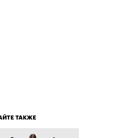
т ли человек прожить 180 лет:
ает Станислав Скакун
Альтман, Altman Talks: «Умение
азать — это освобождающая
а»
лаборации, которые нельзя
стить
АЙТЕ ТАКЖЕ