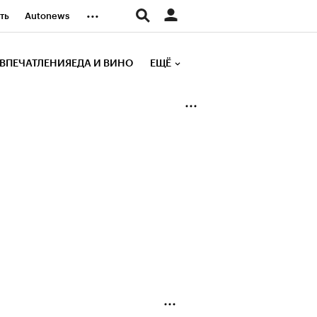
...
ть
Autonews
К Образование
ВПЕЧАТЛЕНИЯ
ЕДА И ВИНО
ЕЩЁ
д
Стиль
е рейтинги
иа
Финансы