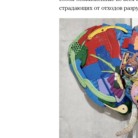
Подписывайтесь на телег
страдающих от отходов разру
В конце июня на сцене Театр
«Сатирикон» сыграли «Чайку
вышедшем в 2011 году, участ
Агриппина Стеклова, Тимофе
Денис Суханов, Марьяна Спи
восстанавливали по точным 
«Чайка» был снята с реперту
России в 2022 году; ее возвр
утонувшего в августе 2025 г
памяти. Необходимость в это
«Сатириконе», куда Бутусова
Райкин и где до сих пор иде