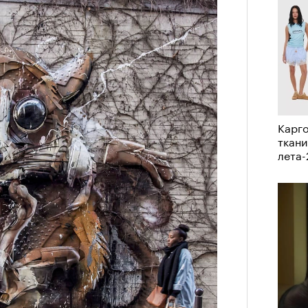
.
Сможе
отвеч
 петля времени
 мощно — ты
Карго
ткани
 человека,
лета
его все это
своим участием,
4 кол
пропу
вующего в нем.