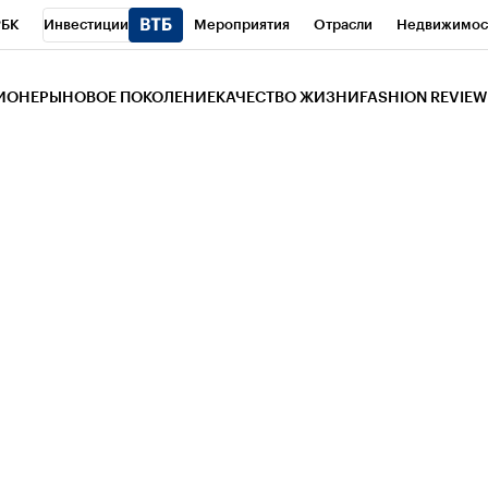
РБК
Инвестиции
Мероприятия
Отрасли
Недвижимос
и
Телеканал
РБК Вино
Спорт
Школа управления РБК
РБ
ЗИОНЕРЫ
НОВОЕ ПОКОЛЕНИЕ
КАЧЕСТВО ЖИЗНИ
FASHION REVIEW
РБК Life
Тренды
Визионеры
Национальные проекты
Горо
 Бизнес-среда
Дискуссионный клуб
Исследования
Кредитны
Газета
Спецпроекты СПб
Конференции СПб
Спецпроекты
трагентов
Политика
Экономика
Бизнес
Технологии и мед
ой валюты