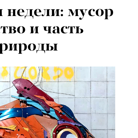
 недели: мусор
 для людей от
тво и часть
ше: театровед —
природы
ии Юрия