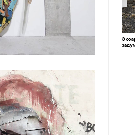
аила Дурненкова.
ЧИТ
Экоа
заду
Кира 
доск
штук
«РБК 
пров