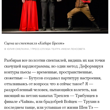
Сцена из спектакля «Кабаре Брехт»
© ЮЛИЯ СМЕЛКИНА / ПРЕСС-СЛУЖБА ТЕАТРА ИМЕНИ ЛЕНСОВЕТА
Разбирая все полсотни спектаклей, видишь их как точки
скачущей кардиограммы, но один метод. Деформируя
контуры пьесы — временные, пространственные,
сюжетные — Бутусов создавал партитуру настроения,
отталкиваясь от вопроса: что я сейчас такое? Я —
раздробленный человек, пытающийся взлететь, как
висящий на петлях-канатах Треплев — Трибунцев в
финале «Чайки», или брадобрей Войцек — Трухин в
последнем танце, или уставшая от жизни Шен Тэ —