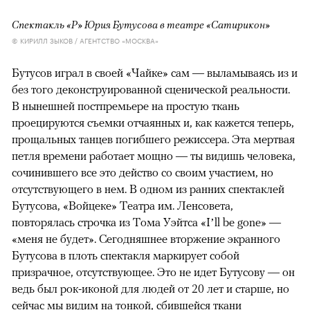
Спектакль «Р» Юрия Бутусова в театре «Сатирикон»
© КИРИЛЛ ЗЫКОВ / АГЕНТСТВО «МОСКВА»
Бутусов играл в своей «Чайке» сам — выламываясь из и
без того деконструированной сценической реальности.
В нынешней постпремьере на простую ткань
проецируются съемки отчаянных и, как кажется теперь,
прощальных танцев погибшего режиссера. Эта мертвая
петля времени работает мощно — ты видишь человека,
сочинившего все это действо со своим участием, но
отсутствующего в нем. В одном из ранних спектаклей
Бутусова, «Войцеке» Театра им. Ленсовета,
повторялась строчка из Тома Уэйтса «I’ll be gone» —
«меня не будет». Сегодняшнее вторжение экранного
Бутусова в плоть спектакля маркирует собой
призрачное, отсутствующее. Это не идет Бутусову — он
ведь был рок-иконой для людей от 20 лет и старше, но
сейчас мы видим на тонкой, сбившейся ткани