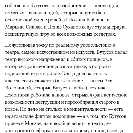
собственно бутусовского изобретения — клоунадой
помятых жизнью людей, которые ищут себя в
бесконечной смене ролей. И Полина Райкина, и
Марьяна Спивак, и Денис Суханов ведут эту манерную,
эксцентричную игру во всех возможных регистрах.
Почувствовав тоску по реальному удовольствию в
театре, самом искусственном из искусств, Бутусов делал
театр высокого напряжения и сбитых прицелов, в
котором драйв воплощался в музыке, в острой и
подвижной игре, в ритме. Когда дело касалось
классических сюжетов (исключение — пьесы Аси
Волошиной, которые Бутусов любил), техника
демонтажа работала наповал, открывая фантастические
возможности деструкции и пересобирания старого в
новое. Но дело не столько в концептуальности — есть
на этом поле фигуры помощнее — а в том, что Бутусов
привез в Москву, да и вообще вернул в театр дух
«питерского неформата», по которому столица всегда