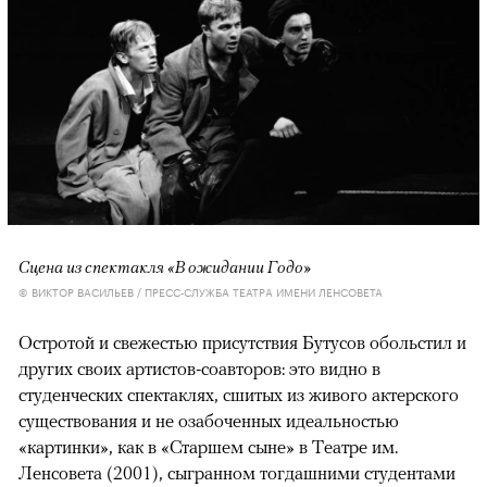
Сцена из спектакля «В ожидании Годо»
© ВИКТОР ВАСИЛЬЕВ / ПРЕСС-СЛУЖБА ТЕАТРА ИМЕНИ ЛЕНСОВЕТА
Остротой и свежестью присутствия Бутусов обольстил и
других своих артистов-соавторов: это видно в
студенческих спектаклях, сшитых из живого актерского
существования и не озабоченных идеальностью
«картинки», как в «Старшем сыне» в Театре им.
Ленсовета (2001), сыгранном тогдашними студентами