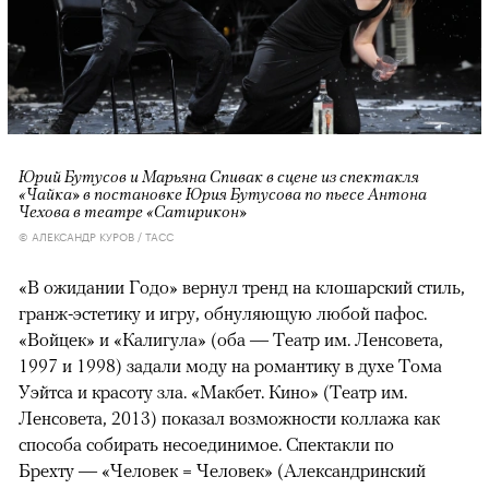
Юрий Бутусов и Марьяна Спивак в сцене из спектакля
«Чайка» в постановке Юрия Бутусова по пьесе Антона
Чехова в театре «Сатирикон»
© АЛЕКСАНДР КУРОВ / ТАСС
«В ожидании Годо» вернул тренд на клошарский стиль,
гранж-эстетику и игру, обнуляющую любой пафос.
«Войцек» и «Калигула» (оба — Театр им. Ленсовета,
1997 и 1998) задали моду на романтику в духе Тома
Уэйтса и красоту зла. «Макбет. Кино» (Театр им.
Ленсовета, 2013) показал возможности коллажа как
способа собирать несоединимое. Спектакли по
Брехту — «Человек = Человек» (Александринский