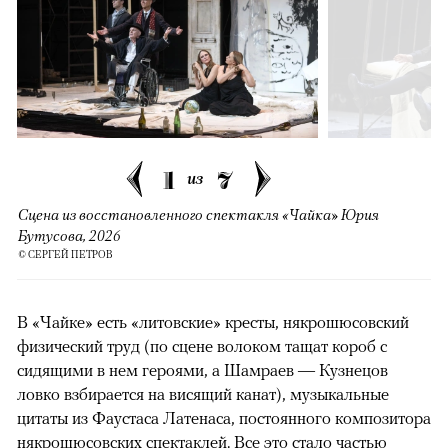
1
7
из
Сцена из восстановленного спектакля «Чайка» Юрия
Бутусова, 2026
© СЕРГЕЙ ПЕТРОВ
В «Чайке» есть «литовские» кресты, някрошюсовский
физический труд (по сцене волоком тащат короб с
сидящими в нем героями, а Шамраев — Кузнецов
ловко взбирается на висящий канат), музыкальные
цитаты из Фаустаса Латенаса, постоянного композитора
някрошюсовских спектаклей. Все это стало частью