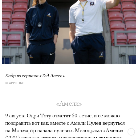
Кадр из сериала «Тед Лассо»
© APPLE INC.
«Амели»
9 августа Одри Тоту отметит 50-летие, и ее можно
поздравить вот как: вместе с Амели Пулен вернуться
на Монмартр начала нулевых. Мелодрама «Амели»
(2001) сделала актрису международным символом