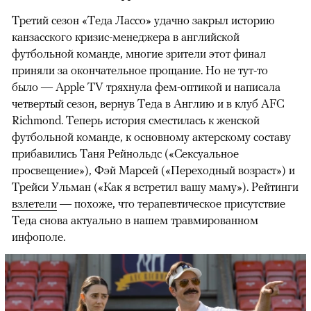
Третий сезон «Теда Лассо» удачно закрыл историю
канзасского кризис-менеджера в английской
футбольной команде, многие зрители этот финал
приняли за окончательное прощание. Но не тут-то
было — Apple TV тряхнула фем-оптикой и написала
четвертый сезон, вернув Теда в Англию и в клуб AFC
Richmond. Теперь история сместилась к женской
футбольной команде, к основному актерскому составу
прибавились Таня Рейнольдс («Сексуальное
просвещение»), Фэй Марсей («Переходный возраст») и
00:00
/
00:00
Трейси Ульман («Как я встретил вашу маму»). Рейтинги
взлетели
— похоже, что терапевтическое присутствие
Теда снова актуально в нашем травмированном
инфополе.