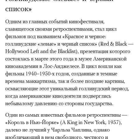
список»
Одним из главных событий кинофестиваля,
славящегося своими ретроспективами, стал цикл
фильмов под названием «Красное и черное:
голливудские «левые» и черный список» (Red & Black —
Hollywood Left and the Blacklist), презентация которого
состоялась в марте этого года в музее Американской
киноакадемии в Лос-Анджелесе. В цикл вошли как
фильмы 1940–1950-х годов, созданные в темные
времена маккартизма, так и более поздние картины,
осмысляющие этот уникальный голливудский период,
когда американские кинодеятели подверглись
небывалому давлению со стороны государства.
Один из самых известных фильмов ретроспективы —
«Король в Нью-Йорке» (A King in New York, 1957),
далеко не лучший у Чарльза Чаплина, однако
изобличающий в нем свободного, честного и