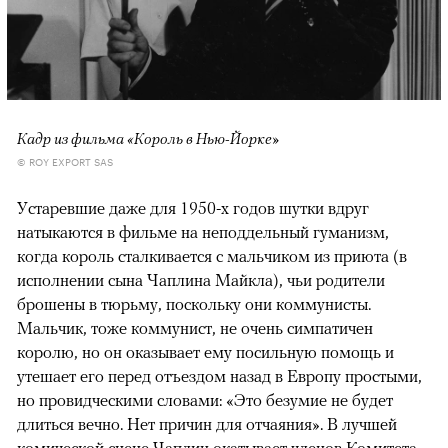
Кадр из фильма «Король в Нью-Йорке»
© ROY EXPORT SAS
Устаревшие даже для 1950-х годов шутки вдруг
натыкаются в фильме на неподдельный гуманизм,
когда король сталкивается с мальчиком из приюта (в
исполнении сына Чаплина Майкла), чьи родители
брошены в тюрьму, поскольку они коммунисты.
Мальчик, тоже коммунист, не очень симпатичен
королю, но он оказывает ему посильную помощь и
утешает его перед отъездом назад в Европу простыми,
но провидческими словами: «Это безумие не будет
длиться вечно. Нет причин для отчаяния». В лучшей
комической сцене Чаплин окатывает членов Комитета