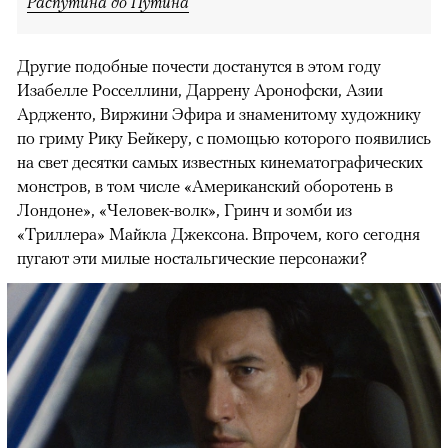
Распутина до Путина
Другие подобные почести достанутся в этом году
Изабелле Росселлини, Даррену Аронофски, Азии
Ардженто, Виржини Эфира и знаменитому художнику
по гриму Рику Бейкеру, с помощью которого появились
на свет десятки самых известных кинематографических
монстров, в том числе «Американский оборотень в
Лондоне», «Человек-волк», Гринч и зомби из
«Триллера» Майкла Джексона. Впрочем, кого сегодня
пугают эти милые ностальгические персонажи?