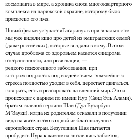
космонавта в мире, а хроника сноса многоквартирного
комплекса на парижской окраине, которому было
присвоено его имя.
Новый фильм уступает «Гагарину» в оригинальности:
мы уже видели кино про детей из эмигрантских семей
(даже российских), которые впадали в кому. В этом
случае проблема со здоровьем касается синдрома
отстраненности, или резигнации, —
редкого психогенного заболевания, при
котором подросток под воздействием тяжелейшего
стресса полностью уходит в себя, перестает двигаться,
говорить, есть и реагировать на внешний мир. Это и
происходит с парнем по имени Нур (Саид Эль Алами),
братом главной героини Шаи (Дуа Бутарбуш
М’Зауки), когда их родителям отказали в получении
вида на жительство в одной из благополучных
европейских стран. Безутешная Шая пытается
пробудить Нура к жизни: наглотавшись таблеток,