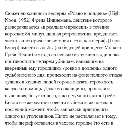
Сюжет эпохального вестерна «Ровно в полдень» (High
Noon, 1952) Фреда Циннемана, действие которого
разворачивается «в реальном времени» в течение
коротких 84 минут, данная ретроспектива предлагает
читать аллегорически: история о том, как шериф (Гэри
Купер) вместо свадьбы (на будущей принцессе Монако
Грейс Келли) и ухода на пенсию вынужден в одиночку
противостоять четырем убийцам, напавшим на
вверенный ему городишко «ровно в полдень» одного
судьбоносного дня, происходит на фоне полного отказа
лучших и худших людей города оказать герою хоть
какую-то помощь. Даже его женщины, прошлая и
нынешняя, бегут от него, как от чумного, хотя Грейс
Келли все же хватает совести выбежать из поезда в
последний момент, чтобы заправски пристрелить
одного из уголовников. Ничто не располагает к тому,
чтобы шериф оставался в чахлом городке (то есть в