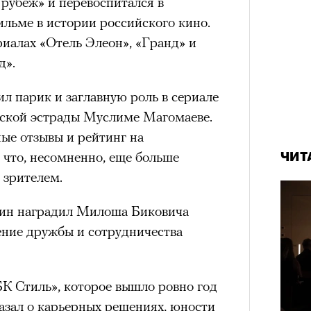
рубеж» и перевоспитался в
рам-канал «РБК Стиль»
льме в истории российского кино.
риалах «Отель Элеон», «Гранд» и
д».
а им. Пушкина артисты театра
» Юрия Бутусова. В спектакле,
л парик и заглавную роль в сериале
вует тот же актерский состав —
тской эстрады Муслиме Магомаеве.
й Трибунцев, Полина Райкина,
ые отзывы и рейтинг на
вак, Антон Кузнецов; мизансцены
 что, несомненно, еще больше
ЧИТ
рассказам артистов. Оригинальная
 зрителем.
ара еще после отъезда режиссера из
тин наградил Милоша Биковича
ащение после смерти Бутусова,
ние дружбы и сотрудничества
ода в Болгарии, можно назвать данью
м остро почувствовали в
 в 2002 году позвал Константин
К Стиль», которое вышло ровно год
т последний российский спектакль
азал о карьерных решениях, юности