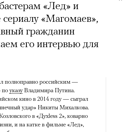
бастерам «Лед» и
впер
е сериалу «Магомаев»,
чески ушел из жизни
авный гражданин
один из важнейших
аем его интервью для
ременности и настоящий
овед Кристина
азывает о его методе и
тал полноправно российским —
енивших язык
Театр
сегод
о по
указу
Владимира Путина.
тра
ийском кино в 2014 году — сыграл
лнечный удар» Никиты Михалкова.
озловского в «Духless 2», коварно
изни, и на катке в фильме «Лед»,