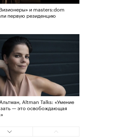
Визионеры» и masters:dom
ели первую резиденцию
АЙТЕ ТАКЖЕ
Альтман, Altman Talks: «Умение
Визионеры» и masters:dom
азать — это освобождающая
ели первую резиденцию
а»