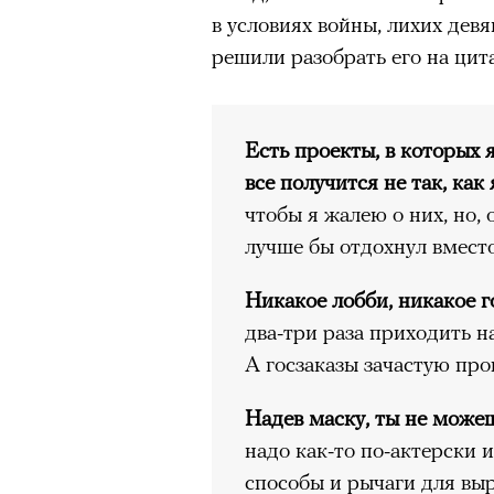
режиссера, «Р» по пьесе Мих
в условиях войны, лихих дев
решили разобрать его на цит
Есть проекты, в которых 
все получится не так, как
чтобы я жалею о них, но,
лучше бы отдохнул вмест
Никакое лобби, никакое г
два-три раза приходить н
А госзаказы зачастую про
Надев маску, ты не може
надо как-то по-актерски 
способы и рычаги для вы