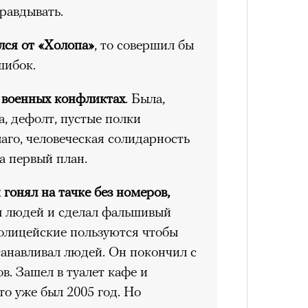
.
равдывать.
4 кол
Сможе
пропу
отвеч
ался от «Холопа»
, то совершил бы
шибок.
 петля времени
 военных конфликтах
. Была,
 мощно — ты
а, дефолт, пустые полки
лаго, человеческая солидарность
 человека,
 первый план.
его все это
 гонял на тачке без номеров,
л людей и сделал фальшивый
своим участием,
Карго
4 кол
полицейские пользуются чтобы
ткани
пропу
лета
вующего в нем.
танавливал людей. Он покончил с
ов. Зашел в туалет кафе и
то уже был 2005 год. Но