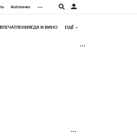
...
ть
Autonews
К Образование
ВПЕЧАТЛЕНИЯ
ЕДА И ВИНО
ЕЩЁ
д
Стиль
е рейтинги
иа
Финансы