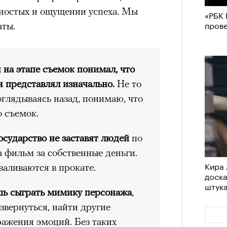
аила Дурненкова.
яностых и ощущении успеха. Мы
«РБК 
пров
аты.
ЧИТ
я на этапе съемок понимал, что
 я представлял изначально.
Не то
 оглядываясь назад, понимаю, что
о съемок.
осударство не заставят людей
по
а фильм за собственные деньги.
Кира 
«РБК 
валиваются в прокате.
доск
пров
штук
шь сыграть мимику персонажа
,
извернуться, найти другие
ражения эмоций. Без таких