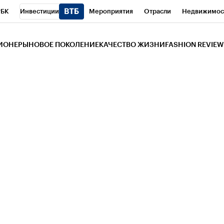
РБК
Инвестиции
Мероприятия
Отрасли
Недвижимос
и
Телеканал
РБК Вино
Спорт
Школа управления РБК
РБ
ЗИОНЕРЫ
НОВОЕ ПОКОЛЕНИЕ
КАЧЕСТВО ЖИЗНИ
FASHION REVIEW
РБК Life
Тренды
Визионеры
Национальные проекты
Горо
 Бизнес-среда
Дискуссионный клуб
Исследования
Кредитны
Газета
Спецпроекты СПб
Конференции СПб
Спецпроекты
трагентов
Политика
Экономика
Бизнес
Технологии и мед
ой валюты