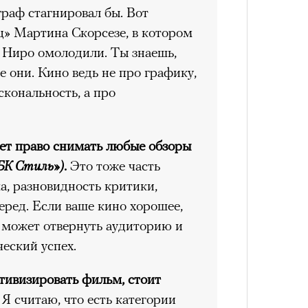
атре «Сатирикон»
раф стагнировал бы. Вот
» Мартина Скорсезе, в котором
 Ниро омолодили. Ты знаешь,
е» сам — выламываясь из и без того
не они. Кино ведь не про графику,
ской реальности. В нынешней
кональность, а про
ань проецируются съемки
перь, прощальных танцев погибшего
Сможе
Кира 
отвеч
доск
ля времени работает мощно — ты
еет право снимать любые обзоры
штук
о все это действо со своим
РБК Стиль»)
.
Это тоже часть
 в нем. В одном из ранних
а, разновидность критики,
ке» Театра им. Ленсовета,
ред. Если ваше кино хорошее,
Уэйтса «I’ll be gone» — «меня не
р может отвернуть аудиторию и
ие экранного Бутусова в плоть
еский успех.
ризрачное, отсутствующее. Это не
 рок-иконой для людей от 20 лет и
тивизировать фильм, стоит
на тонкой, сбившейся ткани
Я считаю, что есть категории