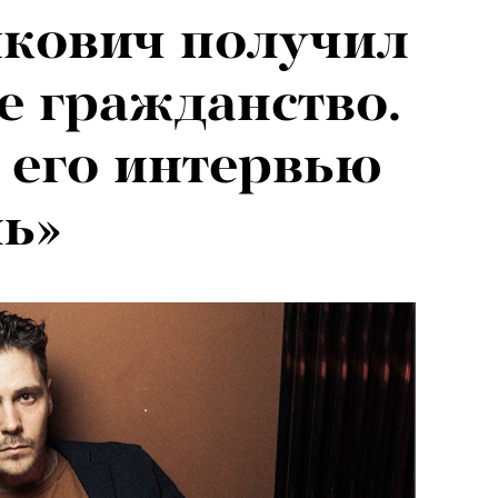
кович получил
 для людей от
е гражданство.
ше: театровед —
 его интервью
ии Юрия
ь»