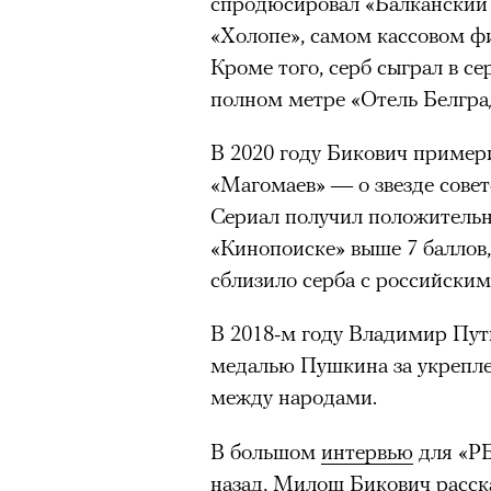
спродюсировал «Балканский 
Подписывайтесь на телег
«Холопе», самом кассовом фи
Кроме того, серб сыграл в се
полном метре «Отель Белгра
В конце июня на сцене Театр
«Сатирикон» сыграли «Чайку
В 2020 году Бикович примери
вышедшем в 2011 году, участ
«Магомаев» — о звезде сове
Агриппина Стеклова, Тимофе
Сериал получил положительн
Денис Суханов, Марьяна Спи
«Кинопоиске» выше 7 баллов,
восстанавливали по точным 
сблизило серба с российским
«Чайка» был снята с реперту
В 2018-м году Владимир Пу
России в 2022 году; ее возвр
медалью Пушкина за укрепле
утонувшего в августе 2025 г
между народами.
памяти. Необходимость в это
«Сатириконе», куда Бутусова
В большом
интервью
для «РБ
Райкин и где до сих пор иде
назад, Милош Бикович расск