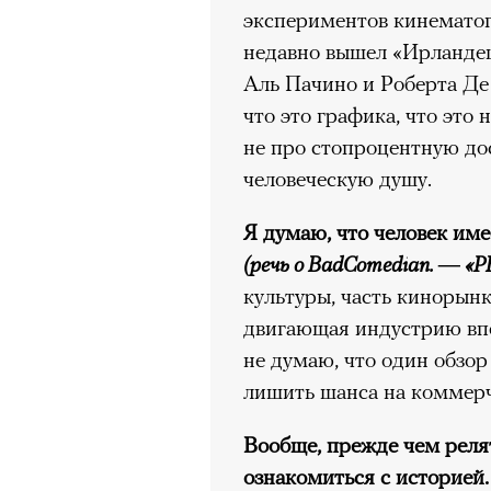
Спектакль «Р» Юрия Бутусова в те
экспериментов кинематог
00:00
/
00:00
© КИРИЛЛ ЗЫКОВ / АГЕНТСТВО «МОСКВА»
недавно вышел «Ирландец
Аль Пачино и Роберта Де
Бутусов играл в своей «Чайк
что это графика, что это 
деконструированной сцениче
не про стопроцентную дос
постпремьере на простую тк
человеческую душу.
отчаянных и, как кажется те
режиссера. Эта мертвая пет
Я думаю, что человек им
видишь человека, сочинившег
(
речь о BadComedian. — «
участием, но отсутствующего
культуры, часть кинорынк
спектаклей Бутусова, «Войце
двигающая индустрию впе
повторялась строчка из Тома 
не думаю, что один обзо
будет». Сегодняшнее вторжен
лишить шанса на коммерч
спектакля маркирует собой п
идет Бутусову — он ведь был
Вообще, прежде чем реля
старше, но сейчас мы видим 
ознакомиться с историей.