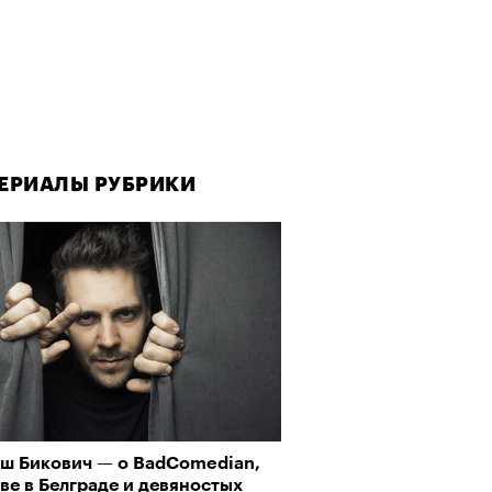
ЕРИАЛЫ РУБРИКИ
ЕРИАЛЫ РУБРИКИ
ш Бикович — о BadComedian,
овед — о том, кто из
ве в Белграде и девяностых
еменников двигает театр