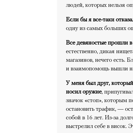
безвозвратно ушедшее время
людей, которых нельзя оп
Если бы я все-таки отказ
одну из самых больших о
Эта мертвая
Все девяностые прошли в
работает
естественно, дикая нищет
магазинов, нечего есть. Б
видишь
и взаимопомощь вышли на
сочинивш
У меня был друг, который
носил оружие
, припугива
действо со 
значок «стоп», которым 
но отсутст
остановить трафик, — ос
собой в 16 лет. Из-за долг
выстрелил себе в висок. Э