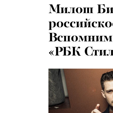
Милош Би
Рок-икона
российско
20 и стар
Вспомним
о наслед
«РБК Стил
Бутусова