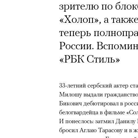
зрителю по блок
«Холоп», а такж
Год назад траги
теперь полнопр
Юрий Бутусов, 
России. Вспомин
режиссеров сов
«РБК Стиль»
визионер. Театр
Матвиенко расск
33-летний сербский актер с
спектаклях, изм
Милошу выдали гражданств
российского теа
Бикович дебютировал в росс
белогвардейца в фильме «Со
И понеслось: затмил Данилу К
бросил Аглаю Тарасову и в ж