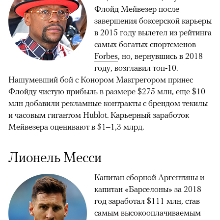
Флойд Мейвезер после
завершения боксерской карьеры
в 2015 году вылетел из
рейтинга
самых богатых спортсменов
Forbes
, но, вернувшись в 2018
году, возглавил топ-10.
Нашумевший бой с Конором Макгрегором принес
Флойду чистую прибыль в размере $275 млн, еще $10
млн добавили рекламные контракты с брендом текилы
и часовым гигантом Hublot. Карьерный заработок
Мейвезера оценивают в $1–1,3 млрд.
Лионель Месси
Капитан сборной Аргентины и
капитан «Барселоны» за 2018
год заработал $111 млн, став
самым высокооплачиваемым