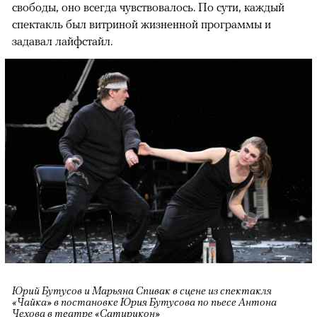
свободы, оно всегда чувствовалось. По сути, каждый
спектакль был витриной жизненной программы и
задавал лайфстайл.
Юрий Бутусов и Марьяна Спивак в сцене из спектакля
«Чайка» в постановке Юрия Бутусова по пьесе Антона
Чехова в театре «Сатирикон»