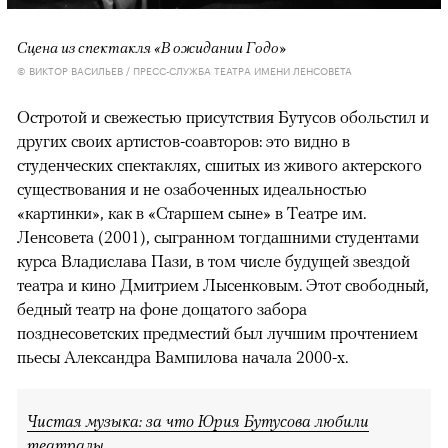
Сцена из спектакля «В ожидании Годо»
© ВИКТОР ВАСИЛЬЕВ / ПРЕСС-СЛУЖБА ТЕАТРА ИМЕНИ ЛЕНСОВЕТА
Остротой и свежестью присутствия Бутусов обольстил и
других своих артистов-соавторов: это видно в
студенческих спектаклях, сшитых из живого актерского
существования и не озабоченных идеальностью
«картинки», как в «Старшем сыне» в Театре им.
Ленсовета (2001), сыгранном тогдашними студентами
курса Владислава Пази, в том числе будущей звездой
театра и кино Дмитрием Лысенковым. Этот свободный,
бедный театр на фоне дощатого забора
позднесоветских предместий был лучшим прочтением
пьесы Александра Вампилова начала 2000-х.
Чистая музыка: за что Юрия Бутусова любили
театралы