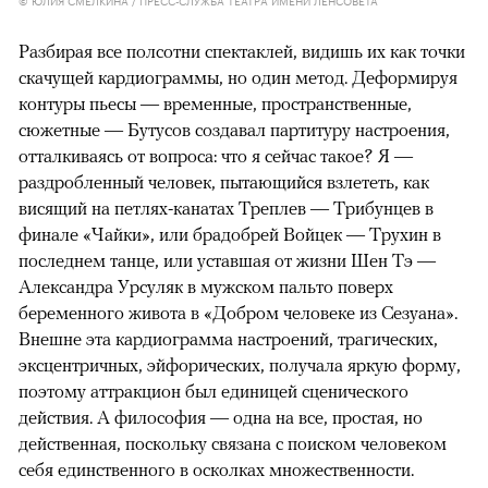
Разбирая все полсотни спектаклей, видишь их как точки
скачущей кардиограммы, но один метод. Деформируя
контуры пьесы — временные, пространственные,
сюжетные — Бутусов создавал партитуру настроения,
отталкиваясь от вопроса: что я сейчас такое? Я —
раздробленный человек, пытающийся взлететь, как
висящий на петлях-канатах Треплев — Трибунцев в
финале «Чайки», или брадобрей Войцек — Трухин в
последнем танце, или уставшая от жизни Шен Тэ —
Александра Урсуляк в мужском пальто поверх
беременного живота в «Добром человеке из Сезуана».
Внешне эта кардиограмма настроений, трагических,
эксцентричных, эйфорических, получала яркую форму,
поэтому аттракцион был единицей сценического
действия. А философия — одна на все, простая, но
действенная, поскольку связана с поиском человеком
себя единственного в осколках множественности.