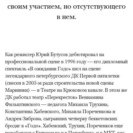
своим участием, но отсутствующего
в нем.
Как режиссер Юрий Бутусов дебютировал на
профессиональной сцене в 1996 году — его дипломный
спектакль «В ожидании Годо» шел на сцене
легендарного петербургского ДК Первой пятилетки
(снесен в 2005-м ради строительства новой сцены
Мариинки) — в Театре на Крюковом канале. В этом же
ДК работал театр «Перекресток» Вениамина
Фильштинского — педагога Михаила Трухина,
Константина Хабенского, Михаила Пореченкова и
Андрея Зиброва, сыгравших четверку беккетовских
бродяг в «Годо». Хабенский, Трухин, Пореченков еще
поработают с Бутусовым и в Петербурге, и в МХТ, где