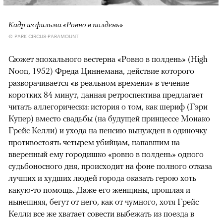
Кадр из фильма «Ровно в полдень»
© PARK CIRCUS-PARAMOUNT
Сюжет эпохального вестерна «Ровно в полдень» (High
Noon, 1952) Фреда Циннемана, действие которого
разворачивается «в реальном времени» в течение
коротких 84 минут, данная ретроспектива предлагает
читать аллегорически: история о том, как шериф (Гэри
Купер) вместо свадьбы (на будущей принцессе Монако
Грейс Келли) и ухода на пенсию вынужден в одиночку
противостоять четырем убийцам, напавшим на
вверенный ему городишко «ровно в полдень» одного
судьбоносного дня, происходит на фоне полного отказа
лучших и худших людей города оказать герою хоть
какую-то помощь. Даже его женщины, прошлая и
нынешняя, бегут от него, как от чумного, хотя Грейс
Келли все же хватает совести выбежать из поезда в