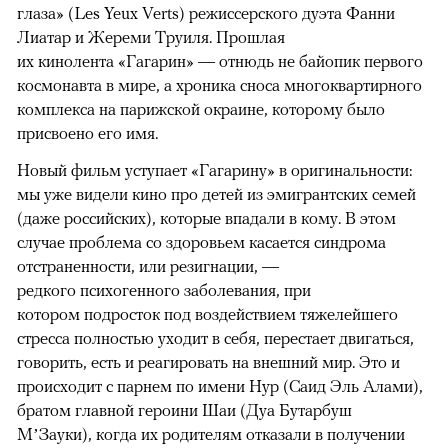
глаза» (Les Yeux Verts) режиссерского дуэта Фанни
Лиатар и Жереми Труиля. Прошлая
их кинолента «Гагарин» — отнюдь не байопик первого
космонавта в мире, а хроника сноса многоквартирного
комплекса на парижской окраине, которому было
присвоено его имя.
Новый фильм уступает «Гагарину» в оригинальности:
мы уже видели кино про детей из эмигрантских семей
(даже российских), которые впадали в кому. В этом
случае проблема со здоровьем касается синдрома
отстраненности, или резигнации, —
редкого психогенного заболевания, при
котором подросток под воздействием тяжелейшего
стресса полностью уходит в себя, перестает двигаться,
говорить, есть и реагировать на внешний мир. Это и
происходит с парнем по имени Нур (Саид Эль Алами),
братом главной героини Шаи (Дуа Бутарбуш
М’Зауки), когда их родителям отказали в получении