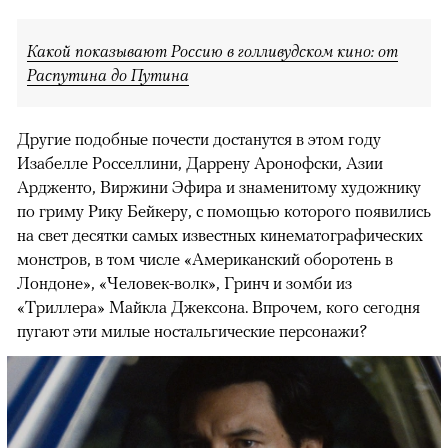
Какой показывают Россию в голливудском кино: от
Распутина до Путина
Другие подобные почести достанутся в этом году
Изабелле Росселлини, Даррену Аронофски, Азии
Ардженто, Виржини Эфира и знаменитому художнику
по гриму Рику Бейкеру, с помощью которого появились
на свет десятки самых известных кинематографических
монстров, в том числе «Американский оборотень в
Лондоне», «Человек-волк», Гринч и зомби из
«Триллера» Майкла Джексона. Впрочем, кого сегодня
пугают эти милые ностальгические персонажи?