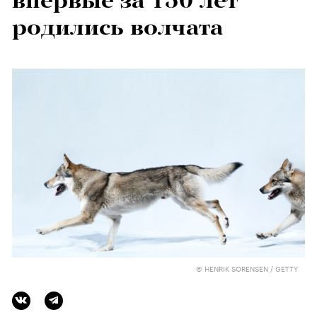
впервые за 150 лет
родились волчата
© HENRIK SORENSEN / GETTY