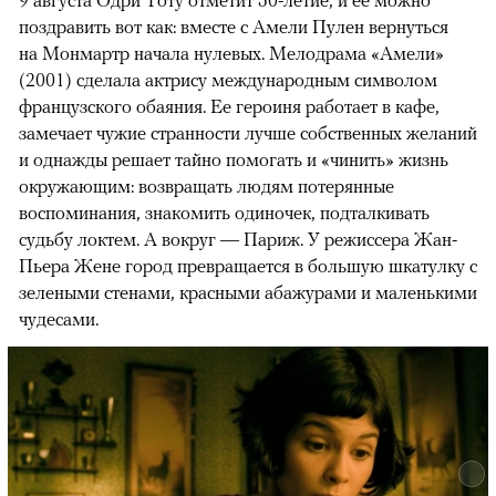
поздравить вот как: вместе с Амели Пулен вернуться
на Монмартр начала нулевых. Мелодрама «Амели»
(2001) сделала актрису международным символом
французского обаяния. Ее героиня работает в кафе,
замечает чужие странности лучше собственных желаний
и однажды решает тайно помогать и «чинить» жизнь
окружающим: возвращать людям потерянные
воспоминания, знакомить одиночек, подталкивать
судьбу локтем. А вокруг — Париж. У режиссера Жан-
Пьера Жене город превращается в большую шкатулку с
зелеными стенами, красными абажурами и маленькими
чудесами.