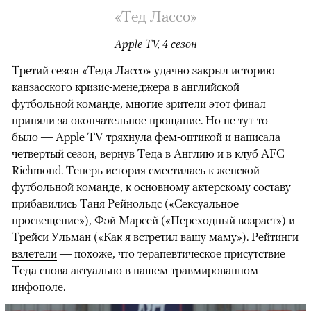
«Тед Лассо»
Apple TV, 4 сезон
Третий сезон «Теда Лассо» удачно закрыл историю
канзасского кризис-менеджера в английской
футбольной команде, многие зрители этот финал
приняли за окончательное прощание. Но не тут-то
было — Apple TV тряхнула фем-оптикой и написала
четвертый сезон, вернув Теда в Англию и в клуб AFC
Richmond. Теперь история сместилась к женской
футбольной команде, к основному актерскому составу
прибавились Таня Рейнольдс («Сексуальное
просвещение»), Фэй Марсей («Переходный возраст») и
00:00
/
00:00
Трейси Ульман («Как я встретил вашу маму»). Рейтинги
взлетели
— похоже, что терапевтическое присутствие
Теда снова актуально в нашем травмированном
инфополе.