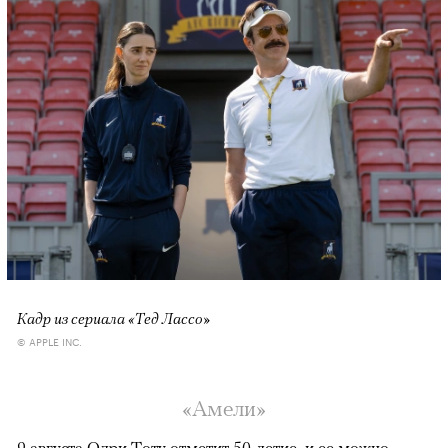
Кадр из сериала «Тед Лассо»
© APPLE INC.
«Амели»
9 августа Одри Тоту отметит 50-летие, и ее можно