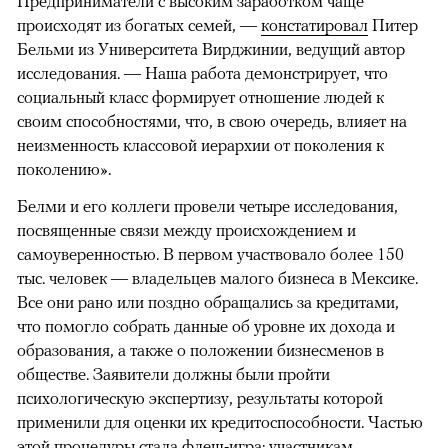
Предприниматели с высоким заработком чаще
происходят из богатых семей, —
констатировал
Питер
Бельми из Университета Вирджинии, ведущий автор
исследования. — Наша работа демонстрирует, что
социальный класс формирует отношение людей к
своим способностями, что, в свою очередь, влияет на
неизменность классовой иерархии от поколения к
поколению».
Белми и его коллеги провели четыре исследования,
посвященные связи между происхождением и
самоуверенностью. В первом участвовало более 150
тыс. человек — владельцев малого бизнеса в Мексике.
Все они рано или поздно обращались за кредитами,
что помогло собрать данные об уровне их дохода и
образования, а также о положении бизнесменов в
обществе. Заявители должны были пройти
психологическую экспертизу, результаты которой
применили для оценки их кредитоспособности. Частью
этой процедуры стала флеш-игра: участникам