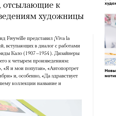
, отсылающие к
худо
ведениям художницы
 Freywille представил ¡Viva la
й, вступающих в диалог с работами
ды Кало (1907 –1954 ). Дизайнеры
его к четырем произведениям:
, «Я и мои попугаи», «Автопортрет
Новы
бри» и, особенно, «Да здравствует
моти
шему коллекции название и