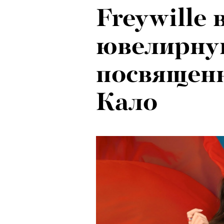
Freywille
ювелирну
посвящен
Кало