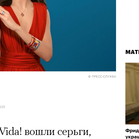
МАТ
© ПРЕСС-СЛУЖБА
025
 Vida! вошли серьги,
Фрид
укра