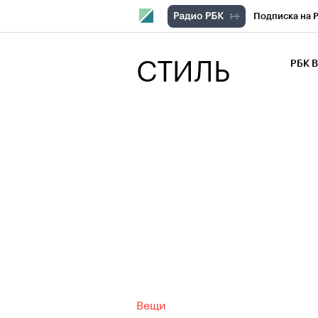
Подписка на 
РБК Компани
СТИЛЬ
РБК 
РБК Курсы
РБК Бизнес-с
Спецпроекты
Экономика
Вещи