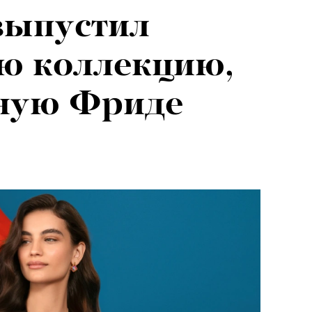
 выпустил
ю коллекцию,
ную Фриде