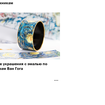
жникам
е украшения с эмалью по
вам Ван Гога