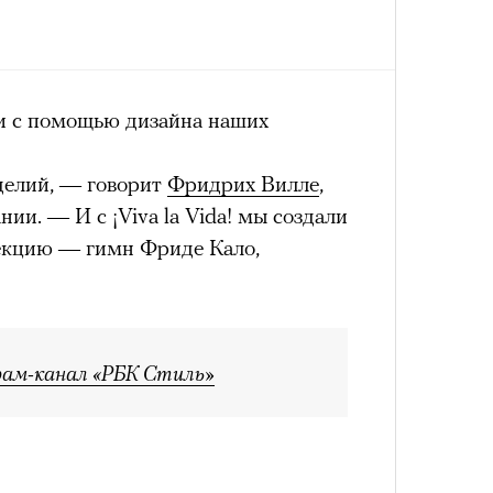
Сможе
отвеч
и с помощью дизайна наших
елий, — говорит
Фридрих Вилле
,
ии. — И с ¡Viva la Vida! мы создали
екцию — гимн Фриде Кало,
4 кол
рам-канал «РБК Стиль»
пропу