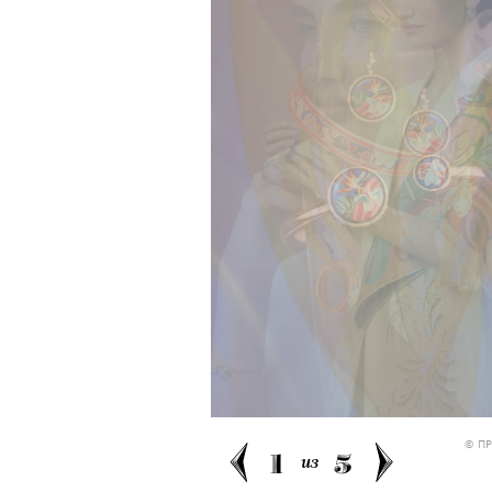
© П
1
5
из