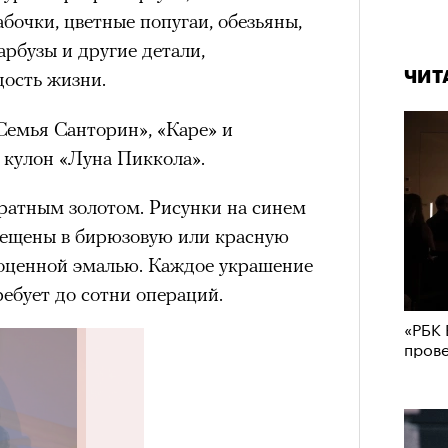
абочки, цветные попугаи, обезьяны,
рбузы и другие детали,
ость жизни.
ЧИТ
Семья Санторин», «Каре» и
 кулон «Луна Пиккола».
аратным золотом. Рисунки на синем
мещены в бирюзовую или красную
гоценной эмалью. Каждое украшение
ребует до сотни операций.
«РБК 
пров