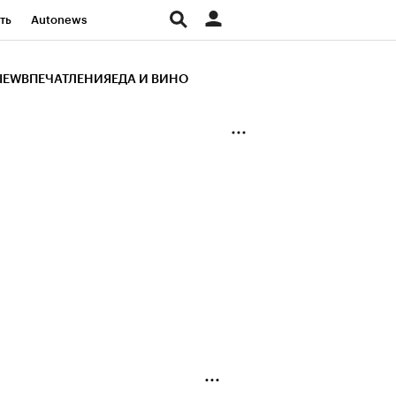
ть
Autonews
К Образование
IEW
ВПЕЧАТЛЕНИЯ
ЕДА И ВИНО
д
Стиль
Крипто
и
Франшизы
Газета
ов
Политика
ты