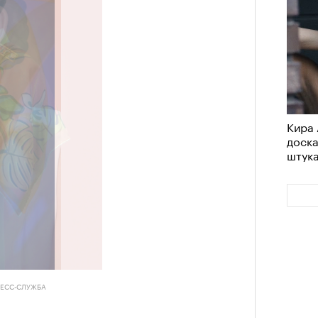
Кира 
доск
штук
РЕСС-СЛУЖБА