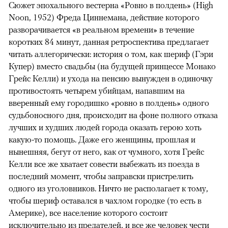
Сюжет эпохального вестерна «Ровно в полдень» (High
Noon, 1952) Фреда Циннемана, действие которого
разворачивается «в реальном времени» в течение
коротких 84 минут, данная ретроспектива предлагает
читать аллегорически: история о том, как шериф (Гэри
Купер) вместо свадьбы (на будущей принцессе Монако
Грейс Келли) и ухода на пенсию вынужден в одиночку
противостоять четырем убийцам, напавшим на
вверенный ему городишко «ровно в полдень» одного
судьбоносного дня, происходит на фоне полного отказа
лучших и худших людей города оказать герою хоть
какую-то помощь. Даже его женщины, прошлая и
нынешняя, бегут от него, как от чумного, хотя Грейс
Келли все же хватает совести выбежать из поезда в
последний момент, чтобы заправски пристрелить
одного из уголовников. Ничто не располагает к тому,
чтобы шериф оставался в чахлом городке (то есть в
Америке), все население которого состоит
исключительно из предателей, и все же человек чести