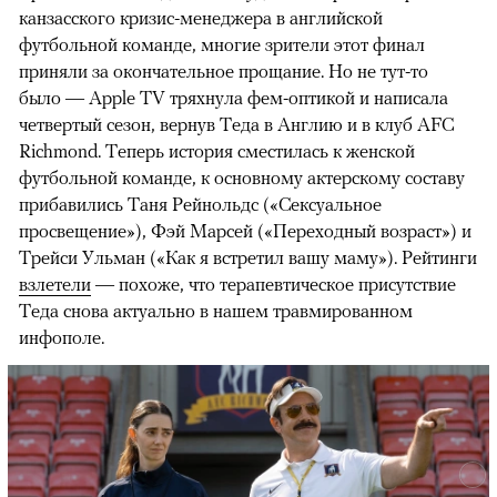
канзасского кризис-менеджера в английской
футбольной команде, многие зрители этот финал
приняли за окончательное прощание. Но не тут-то
было — Apple TV тряхнула фем-оптикой и написала
четвертый сезон, вернув Теда в Англию и в клуб AFC
Richmond. Теперь история сместилась к женской
футбольной команде, к основному актерскому составу
прибавились Таня Рейнольдс («Сексуальное
просвещение»), Фэй Марсей («Переходный возраст») и
00:00
/
00:00
Трейси Ульман («Как я встретил вашу маму»). Рейтинги
взлетели
— похоже, что терапевтическое присутствие
Теда снова актуально в нашем травмированном
инфополе.