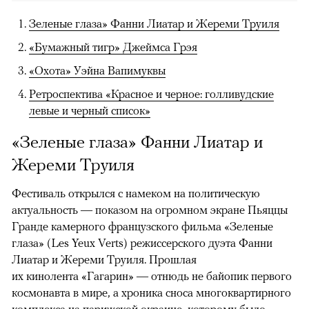
Зеленые глаза» Фанни Лиатар и Жереми Труиля
«Бумажный тигр» Джеймса Грэя
«Охота» Уэйна Вапимуквы
Ретроспектива «Красное и черное: голливудские
левые и черный список»
«Зеленые глаза» Фанни Лиатар и
Жереми Труиля
Фестиваль открылся с намеком на политическую
актуальность — показом на огромном экране Пьяццы
Гранде камерного французского фильма «Зеленые
глаза» (Les Yeux Verts) режиссерского дуэта Фанни
Лиатар и Жереми Труиля. Прошлая
их кинолента «Гагарин» — отнюдь не байопик первого
космонавта в мире, а хроника сноса многоквартирного
комплекса на парижской окраине, которому было