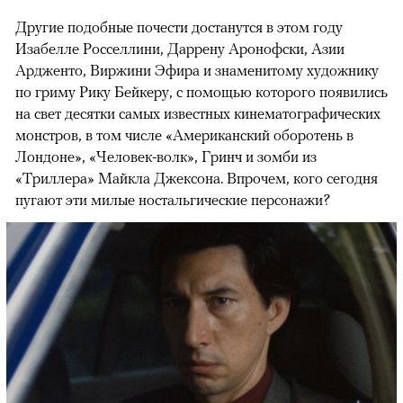
Другие подобные почести достанутся в этом году
Изабелле Росселлини, Даррену Аронофски, Азии
Ардженто, Виржини Эфира и знаменитому художнику
по гриму Рику Бейкеру, с помощью которого появились
на свет десятки самых известных кинематографических
монстров, в том числе «Американский оборотень в
Лондоне», «Человек-волк», Гринч и зомби из
«Триллера» Майкла Джексона. Впрочем, кого сегодня
пугают эти милые ностальгические персонажи?