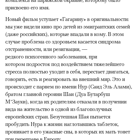
присвоено его имя.
Новый фильм уступает «Гагарину» в оригинальности:
мы уже видели кино про детей из эмигрантских семей
(даже российских), которые впадали в кому. В этом
случае проблема со здоровьем касается синдрома
отстраненности, или резигнации, —
редкого психогенного заболевания, при
котором подросток под воздействием тяжелейшего
стресса полностью уходит в себя, перестает двигаться,
говорить, есть и реагировать на внешний мир. Это и
происходит с парнем по имени Нур (Саид Эль Алами),
братом главной героини Шаи (Дуа Бутарбуш
М’Зауки), когда их родителям отказали в получении
вида на жительство в одной из благополучных
европейских стран. Безутешная Шая пытается
пробудить Нура к жизни: наглотавшись таблеток,
проникает в его ужасные сны, в которых их мать тонет
при переправе в Европу.