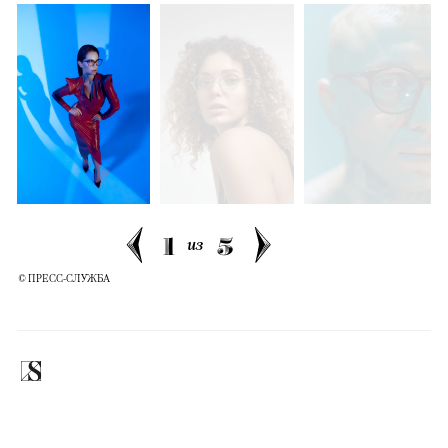
00:00
/
00:00
1
5
из
© ПРЕСС-СЛУЖБА