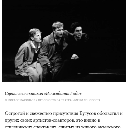
Сцена из спектакля «В ожидании Годо»
© ВИКТОР ВАСИЛЬЕВ / ПРЕСС-СЛУЖБА ТЕАТРА ИМЕНИ ЛЕНСОВЕТА
Остротой и свежестью присутствия Бутусов обольстил и
других своих артистов-соавторов: это видно в
студенческих спектаклях, сшитых из живого актерского