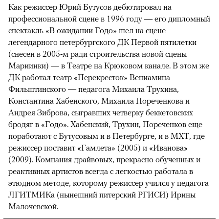
Как режиссер Юрий Бутусов дебютировал на
профессиональной сцене в 1996 году — его дипломный
спектакль «В ожидании Годо» шел на сцене
легендарного петербургского ДК Первой пятилетки
(снесен в 2005-м ради строительства новой сцены
Мариинки) — в Театре на Крюковом канале. В этом же
ДК работал театр «Перекресток» Вениамина
Фильштинского — педагога Михаила Трухина,
Константина Хабенского, Михаила Пореченкова и
Андрея Зиброва, сыгравших четверку беккетовских
бродяг в «Годо». Хабенский, Трухин, Пореченков еще
поработают с Бутусовым и в Петербурге, и в МХТ, где
режиссер поставит «Гамлета» (2005) и «Иванова»
(2009). Компания драйвовых, прекрасно обученных и
реактивных артистов всегда с легкостью работала в
этюдном методе, которому режиссер учился у педагога
ЛГИТМИКа (нынешний питерский РГИСИ) Ирины
Малочевской.