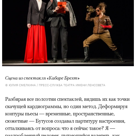
Сцена из спектакля «Кабаре Брехт»
© ЮЛИЯ СМЕЛКИНА / ПРЕСС-СЛУЖБА ТЕАТРА ИМЕНИ ЛЕНСОВЕТА
Разбирая все полсотни спектаклей, видишь их как точки
скачущей кардиограммы, но один метод. Деформируя
контуры пьесы — временные, пространственные,
сюжетные — Бутусов создавал партитуру настроения,
отталкиваясь от вопроса: что я сейчас такое? Я —
раздробленный человек, пытающийся взлететь, как