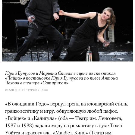
Юрий Бутусов и Марьяна Спивак в сцене из спектакля
«Чайка» в постановке Юрия Бутусова по пьесе Антона
Чехова в театре «Сатирикон»
© АЛЕКСАНДР КУРОВ / ТАСС
«В ожидании Годо» вернул тренд на клошарский стиль,
гранж-эстетику и игру, обнуляющую любой пафос.
«Войцек» и «Калигула» (оба — Театр им. Ленсовета,
1997 и 1998) задали моду на романтику в духе Тома
Уэйтса и красоту зла. «Макбет. Кино» (Театр им.