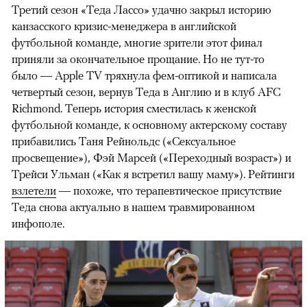
Третий сезон «Теда Лассо» удачно закрыл историю
канзасского кризис-менеджера в английской
футбольной команде, многие зрители этот финал
приняли за окончательное прощание. Но не тут-то
было — Apple TV тряхнула фем-оптикой и написала
четвертый сезон, вернув Теда в Англию и в клуб AFC
Richmond. Теперь история сместилась к женской
футбольной команде, к основному актерскому составу
прибавились Таня Рейнольдс («Сексуальное
просвещение»), Фэй Марсей («Переходный возраст») и
00:00
/
00:00
Трейси Ульман («Как я встретил вашу маму»). Рейтинги
взлетели
— похоже, что терапевтическое присутствие
Теда снова актуально в нашем травмированном
инфополе.