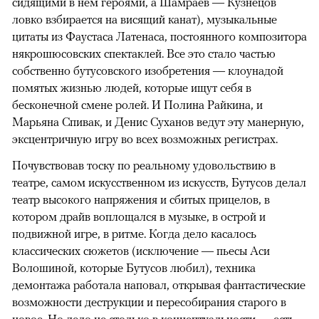
сидящими в нем героями, а Шамраев — Кузнецов
ловко взбирается на висящий канат), музыкальные
цитаты из Фаустаса Латенаса, постоянного композитора
някрошюсовских спектаклей. Все это стало частью
собственно бутусовского изобретения — клоунадой
помятых жизнью людей, которые ищут себя в
бесконечной смене ролей. И Полина Райкина, и
Марьяна Спивак, и Денис Суханов ведут эту манерную,
эксцентричную игру во всех возможных регистрах.
Почувствовав тоску по реальному удовольствию в
театре, самом искусственном из искусств, Бутусов делал
театр высокого напряжения и сбитых прицелов, в
котором драйв воплощался в музыке, в острой и
подвижной игре, в ритме. Когда дело касалось
классических сюжетов (исключение — пьесы Аси
Волошиной, которые Бутусов любил), техника
демонтажа работала наповал, открывая фантастические
возможности деструкции и пересобирания старого в