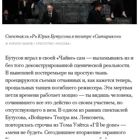
Спектакль «Р» Юрия Бутусова в театре «Сатирикон»
© КИРИЛЛ ЗЫКОВ / АГЕНТСТВО «МОСКВА»
Бутусов играл в своей «Чайке» сам — выламываясь из и
без того деконструированной сценической реальности.
В нынешней постпремьере на простую ткань
проецируются съемки отчаянных и, как кажется теперь,
прощальных танцев погибшего режиссера. Эта мертвая
петля времени работает мощно — ты видишь человека,
сочинившего все это действо со своим участием, но
отсутствующего в нем. В одном из ранних спектаклей
Бутусова, «Войцеке» Театра им. Ленсовета,
повторялась строчка из Тома Уэйтса «I’ll be gone» —
«меня не будет». Сегодняшнее вторжение экранного