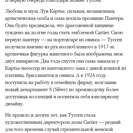
В первую очередь благодаря Жанне Туссен.
Любовь и муза Луи Картье, сильная, независимая,
артистическая особа и сама носила прозвище Пантера.
Она будто предвидела, что драгоценной хищнице
суждено на долгие годы стать эмблемой Cartier. Свою
первую пантеру — на портсигаре из оникса — Туссен
получила именно из рук возлюбленного в 1917-м:
крошечная фигурка животного была изображена меж
двух кипарисов. Два года спустя она сама заказала у
Картье несессер из кантонского лака с дикой кошкой из
платины, бриллиантов и оникса. А в 1924 году
поступила на работу в семейную фирму, возглавив
новый департамент S (Silver) по производству более
доступных коллекций и посвятила себя ювелирному
дизайну.
Не прошло и десяти лет, как Туссен стала
художественным директором дома Cartier — редкий
для того времени случай стремительной женской