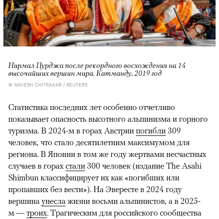
Нирмал Пурджа после рекордного восхождения на 14
высочайших вершин мира. Катманду, 2019 год
© NAVESH CHITRAKAR / REUTERS
Статистика последних лет особенно отчетливо
показывает опасность высотного альпинизма и горного
туризма. В 2024-м в горах Австрии
погибли
309
человек, что стало десятилетним максимумом для
региона. В Японии в том же году жертвами несчастных
случаев в горах
стали
300 человек (издание The Asahi
Shimbun классифицирует их как «погибших или
пропавших без вести»). На Эвересте в 2024 году
вершина
унесла
жизни восьми альпинистов, а в 2025-
м —
троих
. Трагическим для российского сообщества