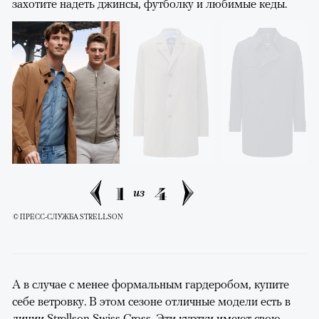
захотите надеть джинсы, футболку и любимые кеды.
1
4
из
© ПРЕСС-СЛУЖБА STRELLSON
А в случае с менее формальным гардеробом, купите
себе ветровку. В этом сезоне отличные модели есть в
линии Strellson Swiss Cross. Эти куртки имеют свою