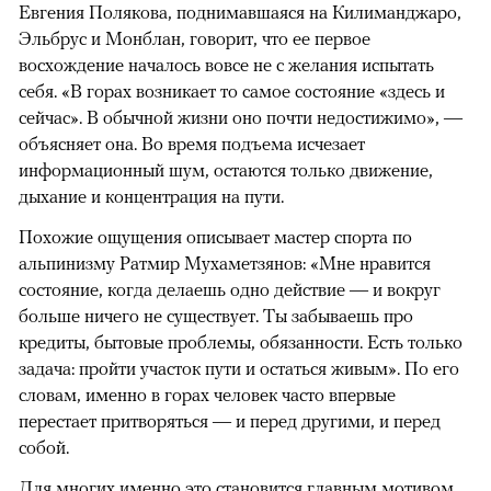
Евгения Полякова, поднимавшаяся на Килиманджаро,
Эльбрус и Монблан, говорит, что ее первое
восхождение началось вовсе не с желания испытать
себя. «В горах возникает то самое состояние «здесь и
сейчас». В обычной жизни оно почти недостижимо», —
объясняет она. Во время подъема исчезает
информационный шум, остаются только движение,
дыхание и концентрация на пути.
Похожие ощущения описывает мастер спорта по
альпинизму Ратмир Мухаметзянов: «Мне нравится
состояние, когда делаешь одно действие — и вокруг
больше ничего не существует. Ты забываешь про
кредиты, бытовые проблемы, обязанности. Есть только
задача: пройти участок пути и остаться живым». По его
словам, именно в горах человек часто впервые
перестает притворяться — и перед другими, и перед
собой.
Для многих именно это
становится
главным мотивом