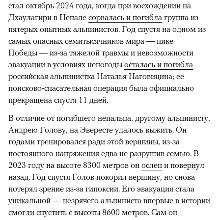
стал октябрь 2024 года, когда при восхождении на
Дхаулагири в Непале
сорвалась и погибла
группа из
пятерых опытных альпинистов. Год спустя на одном из
самых опасных семитысячников мира — пике
Победы — из-за тяжелой травмы и невозможности
эвакуации в условиях непогоды
осталась и погибла
российская альпинистка Наталья Наговицина; ее
поисково-спасательная операция была официально
прекращена спустя 11 дней.
В отличие от погибшего непальца, другому альпинисту,
Андрею Голову, на Эвересте удалось выжить. Он
годами тренировался ради этой вершины, из-за
постоянного напряжения едва не разрушив семью. В
2023 году на высоте 8300 метров он
ослеп
и повернул
назад. Год спустя Голов покорил вершину, но снова
потерял зрение из-за гипоксии. Его эвакуация стала
уникальной — незрячего альпиниста впервые в истории
смогли спустить с высоты 8600 метров. Сам он