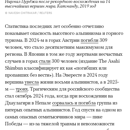
Нирмал Пурджа после рекордного восхождения на 14
высочайших вершин мира. Катманду, 2019 год
© NAVESH CHITRAKAR / REUTERS
Статистика последних лет особенно отчетливо
показывает опасность высотного альпинизма и горного
туризма. В 2024-м в горах Австрии
погибли
309
человек, что стало десятилетним максимумом для
региона. В Японии в том же году жертвами несчастных
случаев в горах
стали
300 человек (издание The Asahi
Shimbun классифицирует их как «погибших или
пропавших без вести»). На Эвересте в 2024 году
вершина
унесла
жизни восьми альпинистов, а в 2025-
м —
троих
. Трагическим для российского сообщества
стал октябрь 2024 года, когда при восхождении на
Дхаулагири в Непале
сорвалась и погибла
группа из
пятерых опытных альпинистов. Год спустя на одном из
самых опасных семитысячников мира — пике
Победы — из-за тяжелой травмы и невозможности