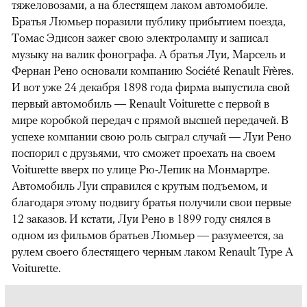
тяжеловозами, а на блестящем лаком автомобиле.
Братья Люмьер поразили публику прибытием поезда,
Томас Эдисон зажег свою электролампу и записал
музыку на валик фонографа. А братья Луи, Марсель и
Фернан Рено основали компанию Société Renault Frères.
И вот уже 24 декабря 1898 года фирма выпустила свой
первый автомобиль — Renault Voiturette с первой в
мире коробкой передач с прямой высшей передачей. В
успехе компании свою роль сыграл случай — Луи Рено
поспорил с друзьями, что сможет проехать на своем
Voiturette вверх по улице Рю-Лепик на Монмартре.
Автомобиль Луи справился с крутым подъемом, и
благодаря этому подвигу братья получили свои первые
12 заказов. И кстати, Луи Рено в 1899 году снялся в
одном из фильмов братьев Люмьер — разумеется, за
рулем своего блестящего черным лаком Renault Type A
Voiturette.