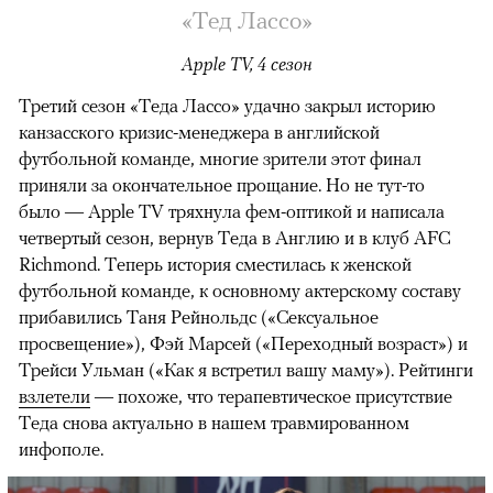
«Тед Лассо»
Apple TV, 4 сезон
Третий сезон «Теда Лассо» удачно закрыл историю
канзасского кризис-менеджера в английской
футбольной команде, многие зрители этот финал
приняли за окончательное прощание. Но не тут-то
было — Apple TV тряхнула фем-оптикой и написала
четвертый сезон, вернув Теда в Англию и в клуб AFC
Richmond. Теперь история сместилась к женской
футбольной команде, к основному актерскому составу
прибавились Таня Рейнольдс («Сексуальное
просвещение»), Фэй Марсей («Переходный возраст») и
00:00
/
00:00
Трейси Ульман («Как я встретил вашу маму»). Рейтинги
взлетели
— похоже, что терапевтическое присутствие
Теда снова актуально в нашем травмированном
инфополе.