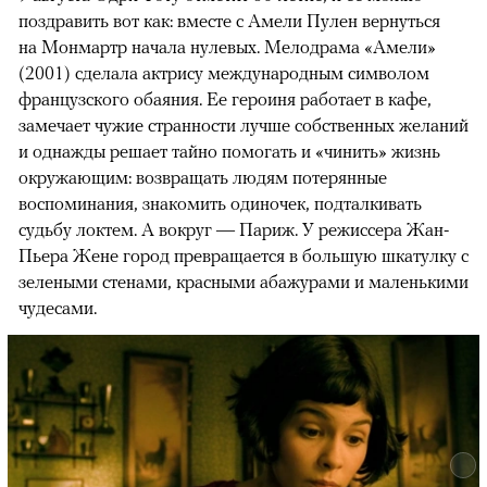
поздравить вот как: вместе с Амели Пулен вернуться
на Монмартр начала нулевых. Мелодрама «Амели»
(2001) сделала актрису международным символом
французского обаяния. Ее героиня работает в кафе,
замечает чужие странности лучше собственных желаний
и однажды решает тайно помогать и «чинить» жизнь
окружающим: возвращать людям потерянные
воспоминания, знакомить одиночек, подталкивать
судьбу локтем. А вокруг — Париж. У режиссера Жан-
Пьера Жене город превращается в большую шкатулку с
зелеными стенами, красными абажурами и маленькими
чудесами.