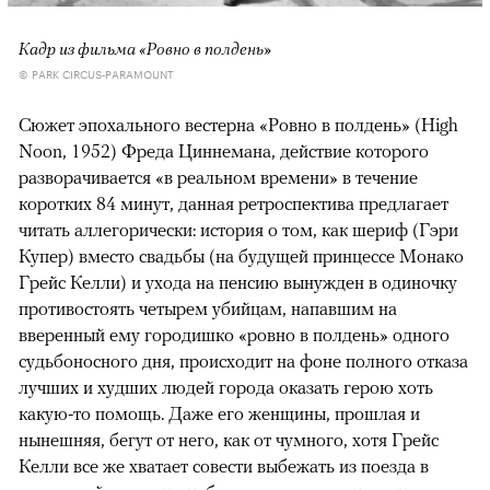
Кадр из фильма «Ровно в полдень»
© PARK CIRCUS-PARAMOUNT
Сюжет эпохального вестерна «Ровно в полдень» (High
Noon, 1952) Фреда Циннемана, действие которого
разворачивается «в реальном времени» в течение
коротких 84 минут, данная ретроспектива предлагает
читать аллегорически: история о том, как шериф (Гэри
Купер) вместо свадьбы (на будущей принцессе Монако
Грейс Келли) и ухода на пенсию вынужден в одиночку
противостоять четырем убийцам, напавшим на
вверенный ему городишко «ровно в полдень» одного
судьбоносного дня, происходит на фоне полного отказа
лучших и худших людей города оказать герою хоть
какую-то помощь. Даже его женщины, прошлая и
нынешняя, бегут от него, как от чумного, хотя Грейс
Келли все же хватает совести выбежать из поезда в