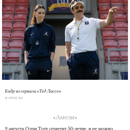
Кадр из сериала «Тед Лассо»
© APPLE INC.
«Амели»
9 августа Одри Тоту отметит 50-летие, и ее можно