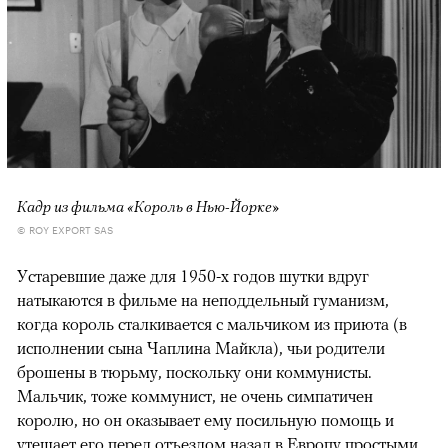
Кадр из фильма «Король в Нью-Йорке»
© ROY EXPORT SAS
Устаревшие даже для 1950-х годов шутки вдруг
натыкаются в фильме на неподдельный гуманизм,
когда король сталкивается с мальчиком из приюта (в
исполнении сына Чаплина Майкла), чьи родители
брошены в тюрьму, поскольку они коммунисты.
Мальчик, тоже коммунист, не очень симпатичен
королю, но он оказывает ему посильную помощь и
утешает его перед отъездом назад в Европу простыми,