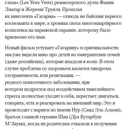
глаза» (Les Yeux Verts) режиссерского дуэта Фанни
Лиатар и Жереми Труиля. Прошлая
их кинолента «Гагарин» — отнюдь не байопик первого
космонавта в мире, а хроника сноса многоквартирного
комплекса на парижской окраине, которому было
присвоено его имя.
Новый фильм уступает «Гагарину» в оригинальности:
мы уже видели кино про детей из эмигрантских семей
(даже российских), которые впадали в кому. В этом
случае проблема со здоровьем касается синдрома
отстраненности, или резигнации, —
редкого психогенного заболевания, при
котором подросток под воздействием тяжелейшего
стресса полностью уходит в себя, перестает двигаться,
говорить, есть и реагировать на внешний мир. Это и
происходит с парнем по имени Нур (Саид Эль Алами),
братом главной героини Шаи (Дуа Бутарбуш
М’Зауки), когда их родителям отказали в получении