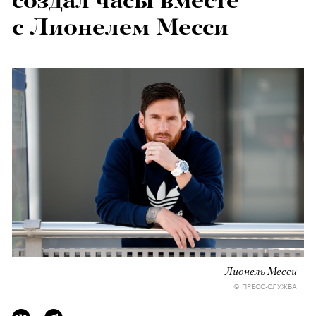
создал часы вместе
с Лионелем Месси
Лионель Месси
© ПРЕСС-СЛУЖБА