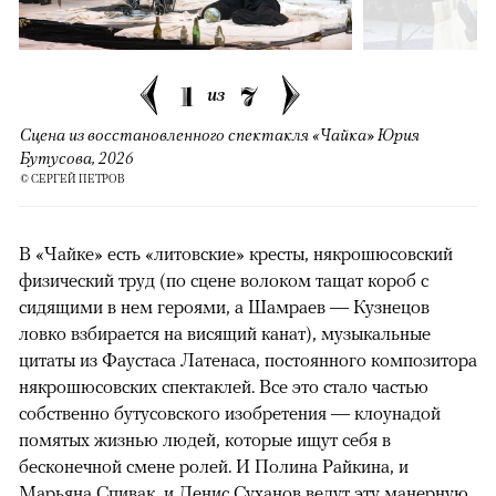
1
7
из
Сцена из восстановленного спектакля «Чайка» Юрия
Бутусова, 2026
© СЕРГЕЙ ПЕТРОВ
В «Чайке» есть «литовские» кресты, някрошюсовский
физический труд (по сцене волоком тащат короб с
сидящими в нем героями, а Шамраев — Кузнецов
ловко взбирается на висящий канат), музыкальные
цитаты из Фаустаса Латенаса, постоянного композитора
някрошюсовских спектаклей. Все это стало частью
собственно бутусовского изобретения — клоунадой
помятых жизнью людей, которые ищут себя в
бесконечной смене ролей. И Полина Райкина, и
Марьяна Спивак, и Денис Суханов ведут эту манерную,