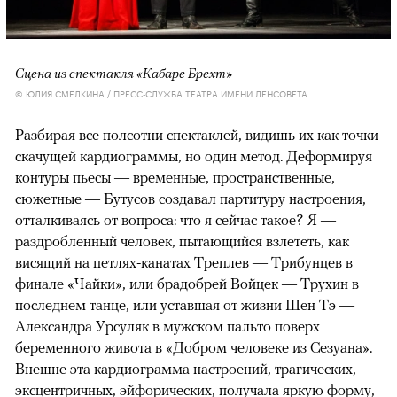
Сцена из спектакля «Кабаре Брехт»
© ЮЛИЯ СМЕЛКИНА / ПРЕСС-СЛУЖБА ТЕАТРА ИМЕНИ ЛЕНСОВЕТА
Разбирая все полсотни спектаклей, видишь их как точки
скачущей кардиограммы, но один метод. Деформируя
контуры пьесы — временные, пространственные,
сюжетные — Бутусов создавал партитуру настроения,
отталкиваясь от вопроса: что я сейчас такое? Я —
раздробленный человек, пытающийся взлететь, как
висящий на петлях-канатах Треплев — Трибунцев в
финале «Чайки», или брадобрей Войцек — Трухин в
последнем танце, или уставшая от жизни Шен Тэ —
Александра Урсуляк в мужском пальто поверх
беременного живота в «Добром человеке из Сезуана».
Внешне эта кардиограмма настроений, трагических,
эксцентричных, эйфорических, получала яркую форму,