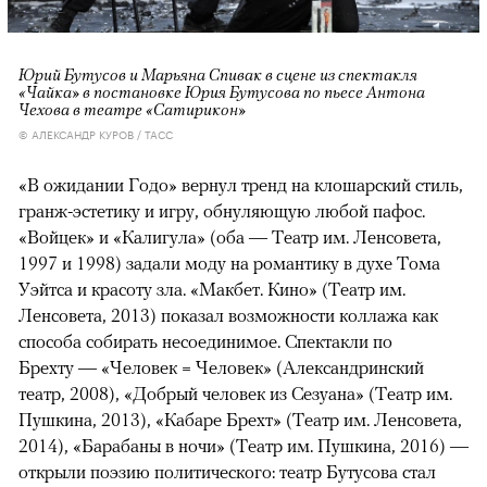
Юрий Бутусов и Марьяна Спивак в сцене из спектакля
«Чайка» в постановке Юрия Бутусова по пьесе Антона
Чехова в театре «Сатирикон»
© АЛЕКСАНДР КУРОВ / ТАСС
«В ожидании Годо» вернул тренд на клошарский стиль,
гранж-эстетику и игру, обнуляющую любой пафос.
«Войцек» и «Калигула» (оба — Театр им. Ленсовета,
1997 и 1998) задали моду на романтику в духе Тома
Уэйтса и красоту зла. «Макбет. Кино» (Театр им.
Ленсовета, 2013) показал возможности коллажа как
способа собирать несоединимое. Спектакли по
Брехту — «Человек = Человек» (Александринский
театр, 2008), «Добрый человек из Сезуана» (Театр им.
Пушкина, 2013), «Кабаре Брехт» (Театр им. Ленсовета,
2014), «Барабаны в ночи» (Театр им. Пушкина, 2016) —
открыли поэзию политического: театр Бутусова стал