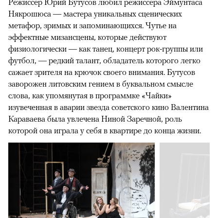
Режиссер Юрий Бутусов любил режиссера Эймунтаса
Някрошюса — мастера уникальных сценических
метафор, зримых и запоминающихся. Чутье на
эффектные мизансцены, которые действуют
физиологически — как танец, концерт рок-группы или
футбол, — редкий талант, обладатель которого легко
сажает зрителя на крючок своего внимания. Бутусов
заворожен литовским гением в буквальном смысле
слова, как упомянутая в программке «Чайки»
изувеченная в аварии звезда советского кино Валентина
Караваева была увлечена Ниной Заречной, роль
которой она играла у себя в квартире до конца жизни.