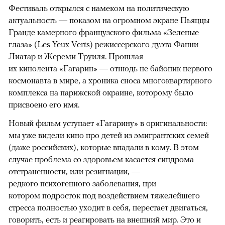
Фестиваль открылся с намеком на политическую
актуальность — показом на огромном экране Пьяццы
Гранде камерного французского фильма «Зеленые
глаза» (Les Yeux Verts) режиссерского дуэта Фанни
Лиатар и Жереми Труиля. Прошлая
их кинолента «Гагарин» — отнюдь не байопик первого
космонавта в мире, а хроника сноса многоквартирного
комплекса на парижской окраине, которому было
присвоено его имя.
Новый фильм уступает «Гагарину» в оригинальности:
мы уже видели кино про детей из эмигрантских семей
(даже российских), которые впадали в кому. В этом
случае проблема со здоровьем касается синдрома
отстраненности, или резигнации, —
редкого психогенного заболевания, при
котором подросток под воздействием тяжелейшего
стресса полностью уходит в себя, перестает двигаться,
говорить, есть и реагировать на внешний мир. Это и