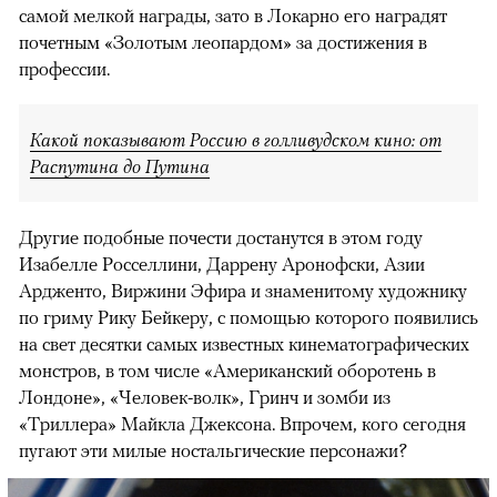
самой мелкой награды, зато в Локарно его наградят
почетным «Золотым леопардом» за достижения в
профессии.
Какой показывают Россию в голливудском кино: от
Распутина до Путина
Другие подобные почести достанутся в этом году
Изабелле Росселлини, Даррену Аронофски, Азии
Ардженто, Виржини Эфира и знаменитому художнику
по гриму Рику Бейкеру, с помощью которого появились
на свет десятки самых известных кинематографических
монстров, в том числе «Американский оборотень в
Лондоне», «Человек-волк», Гринч и зомби из
«Триллера» Майкла Джексона. Впрочем, кого сегодня
пугают эти милые ностальгические персонажи?