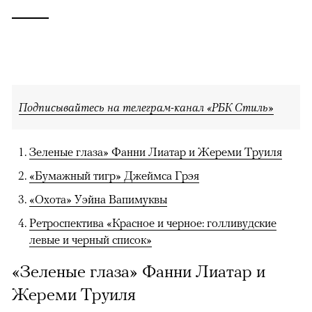
Подписывайтесь на телеграм-канал «РБК Стиль»
Зеленые глаза» Фанни Лиатар и Жереми Труиля
«Бумажный тигр» Джеймса Грэя
«Охота» Уэйна Вапимуквы
Ретроспектива «Красное и черное: голливудские
левые и черный список»
«Зеленые глаза» Фанни Лиатар и
Жереми Труиля