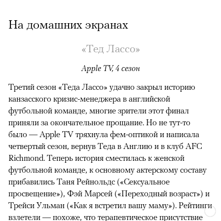
На домашних экранах
«Тед Лассо»
Apple TV, 4 сезон
Третий сезон «Теда Лассо» удачно закрыл историю
канзасского кризис-менеджера в английской
футбольной команде, многие зрители этот финал
приняли за окончательное прощание. Но не тут-то
было — Apple TV тряхнула фем-оптикой и написала
четвертый сезон, вернув Теда в Англию и в клуб AFC
Richmond. Теперь история сместилась к женской
футбольной команде, к основному актерскому составу
прибавились Таня Рейнольдс («Сексуальное
просвещение»), Фэй Марсей («Переходный возраст») и
00:00
/
00:00
Трейси Ульман («Как я встретил вашу маму»). Рейтинги
взлетели
— похоже, что терапевтическое присутствие