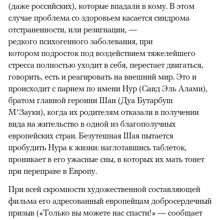
(даже российских), которые впадали в кому. В этом
случае проблема со здоровьем касается синдрома
отстраненности, или резигнации, —
редкого психогенного заболевания, при
котором подросток под воздействием тяжелейшего
стресса полностью уходит в себя, перестает двигаться,
говорить, есть и реагировать на внешний мир. Это и
происходит с парнем по имени Нур (Саид Эль Алами),
братом главной героини Шаи (Дуа Бутарбуш
М’Зауки), когда их родителям отказали в получении
вида на жительство в одной из благополучных
европейских стран. Безутешная Шая пытается
пробудить Нура к жизни: наглотавшись таблеток,
проникает в его ужасные сны, в которых их мать тонет
при переправе в Европу.
При всей скромности художественной составляющей
фильма его адресованный европейцам добросердечный
призыв («Только вы можете нас спасти!» — сообщает