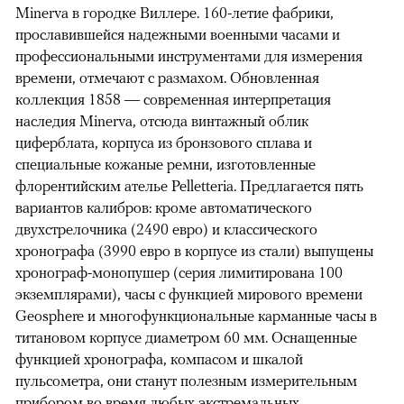
Minerva в городке Виллере. 160-летие фабрики,
прославившейся надежными военными часами и
профессиональными инструментами для измерения
времени, отмечают с размахом. Обновленная
коллекция 1858 — современная интерпретация
наследия Minerva, отсюда винтажный облик
циферблата, корпуса из бронзового сплава и
специальные кожаные ремни, изготовленные
флорентийским ателье Pelletteria. Предлагается пять
вариантов калибров: кроме автоматического
двухстрелочника (2490 евро) и классического
хронографа (3990 евро в корпусе из стали) выпущены
хронограф-монопушер (серия лимитирована 100
экземплярами), часы с функцией мирового времени
Geosphere и многофункциональные карманные часы в
титановом корпусе диаметром 60 мм. Оснащенные
функцией хронографа, компасом и шкалой
пульсометра, они станут полезным измерительным
прибором во время любых экстремальных