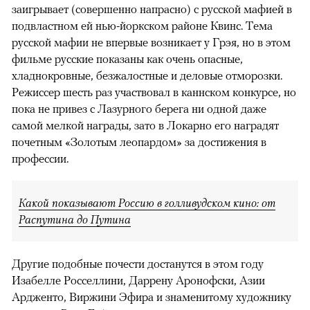
заигрывает (совершенно напрасно) с русской мафией в
подвластном ей нью-йоркском районе Квинс. Тема
русской мафии не впервые возникает у Грэя, но в этом
фильме русские показаны как очень опасные,
хладнокровные, безжалостные и деловые отморозки.
Режиссер шесть раз участвовал в каннском конкурсе, но
пока не привез с Лазурного берега ни одной даже
самой мелкой награды, зато в Локарно его наградят
почетным «Золотым леопардом» за достижения в
профессии.
Какой показывают Россию в голливудском кино: от
Распутина до Путина
Другие подобные почести достанутся в этом году
Изабелле Росселлини, Даррену Аронофски, Азии
Ардженто, Виржини Эфира и знаменитому художнику