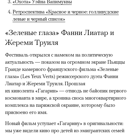
«Охота» Уэйна Вапимуквы
Ретроспектива «Красное и черное: голливудские
левые и черный список»
«Зеленые глаза» Фанни Лиатар и
Жереми Труиля
Фестиваль открылся с намеком на политическую
актуальность — показом на огромном экране Пьяццы
Гранде камерного французского фильма «Зеленые
глаза» (Les Yeux Verts) режиссерского дуэта Фанни
Лиатар и Жереми Труиля. Прошлая
их кинолента «Гагарин» — отнюдь не байопик первого
космонавта в мире, а хроника сноса многоквартирного
комплекса на парижской окраине, которому было
присвоено его имя.
Новый фильм уступает «Гагарину» в оригинальности:
мы уже видели кино про детей из эмигрантских семей