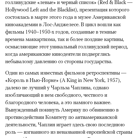
голливудские «левые» и черный список» (Red & Black —
Hollywood Left and the Blacklist), презентация которого
состоялась в марте этого года в музее Американской
киноакадемии в Лос-Анджелесе. В цикл вошли как
фильмы 1940–1950-х годов, созданные в темные
времена маккартизма, так и более поздние картины,
осмысляющие этот уникальный голливудский период,
когда американские кинодеятели подверглись
небывалому давлению со стороны государства.
Один из самых известных фильмов ретроспективы —
«Король в Нью-Йорке» (A King in New York, 1957),
далеко не лучший у Чарльза Чаплина, однако
изобличающий в нем свободного, честного и
благородного человека, а это намного важнее.
Вынужденный покинуть Америку по обвинению в
противодействии Комитету по антиамериканской
деятельности, Чаплин играет здесь свою последнюю
роль — изгнанного из неназванной европейской страны