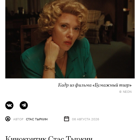
Кадр из фильма «Бумажный тигр»
© NEON
АВТОР
СТАС ТЫРКИН
06 АВГУСТА 2026
Кинокритик Стас Тыркин