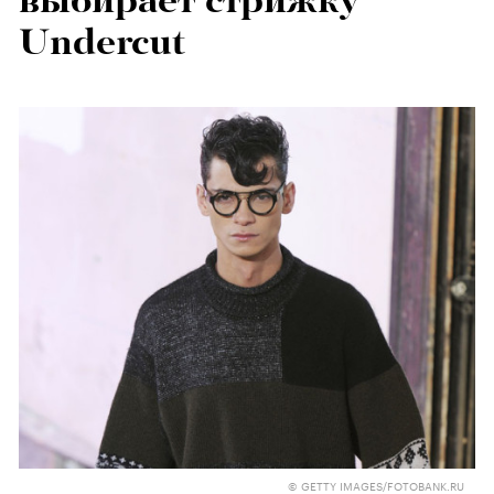
выбирает стрижку
Undercut
© GETTY IMAGES/FOTOBANK.RU