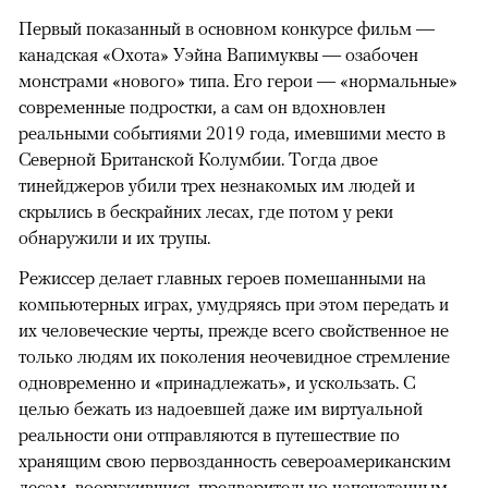
Первый показанный в основном конкурсе фильм —
канадская «Охота» Уэйна Вапимуквы — озабочен
монстрами «нового» типа. Его герои — «нормальные»
современные подростки, а сам он вдохновлен
реальными событиями 2019 года, имевшими место в
Северной Британской Колумбии. Тогда двое
тинейджеров убили трех незнакомых им людей и
скрылись в бескрайних лесах, где потом у реки
обнаружили и их трупы.
Режиссер делает главных героев помешанными на
компьютерных играх, умудряясь при этом передать и
их человеческие черты, прежде всего свойственное не
только людям их поколения неочевидное стремление
одновременно и «принадлежать», и ускользать. С
целью бежать из надоевшей даже им виртуальной
реальности они отправляются в путешествие по
хранящим свою первозданность североамериканским
лесам, вооружившись предварительно напечатанным