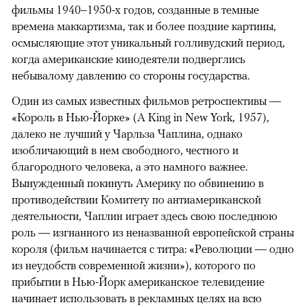
фильмы 1940–1950-х годов, созданные в темные
времена маккартизма, так и более поздние картины,
осмысляющие этот уникальный голливудский период,
когда американские кинодеятели подверглись
небывалому давлению со стороны государства.
Один из самых известных фильмов ретроспективы —
«Король в Нью-Йорке» (A King in New York, 1957),
далеко не лучший у Чарльза Чаплина, однако
изобличающий в нем свободного, честного и
благородного человека, а это намного важнее.
Вынужденный покинуть Америку по обвинению в
противодействии Комитету по антиамериканской
деятельности, Чаплин играет здесь свою последнюю
роль — изгнанного из неназванной европейской страны
короля (фильм начинается с титра: «Революции — одно
из неудобств современной жизни»), которого по
прибытии в Нью-Йорк американское телевидение
начинает использовать в рекламных целях на всю