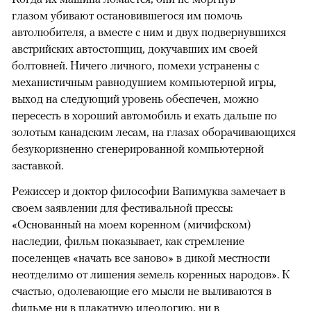
глазом убивают остановившегося им помочь
автолюбителя, а вместе с ним и двух подвернувшихся
австрийских автостопщиц, докучавших им своей
болтовней. Ничего личного, помехи устранены с
механистичным равнодушием компьютерной игры,
выход на следующий уровень обеспечен, можно
пересесть в хороший автомобиль и ехать дальше по
золотым канадским лесам, на глазах оборачивающихся
безукоризненно сгенерированной компьютерной
заставкой.
Режиссер и доктор философии Вапимуква замечает в
своем заявлении для фестивальной прессы:
«Основанный на моем коренном (мичифском)
наследии, фильм показывает, как стремление
поселенцев «начать все заново» в дикой местности
неотделимо от лишения земель коренных народов». К
счастью, одолевающие его мысли не выливаются в
фильме ни в плакатную идеологию, ни в