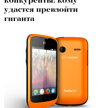
конкуренты: кому
удастся превзойти
гиганта