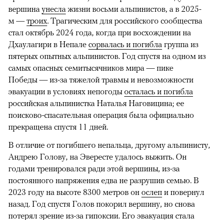
вершина
унесла
жизни восьми альпинистов, а в 2025-
м —
троих
. Трагическим для российского сообщества
стал октябрь 2024 года, когда при восхождении на
Дхаулагири в Непале
сорвалась и погибла
группа из
пятерых опытных альпинистов. Год спустя на одном из
самых опасных семитысячников мира — пике
Победы — из-за тяжелой травмы и невозможности
эвакуации в условиях непогоды
осталась и погибла
российская альпинистка Наталья Наговицина; ее
поисково-спасательная операция была официально
прекращена спустя 11 дней.
В отличие от погибшего непальца, другому альпинисту,
Андрею Голову, на Эвересте удалось выжить. Он
годами тренировался ради этой вершины, из-за
постоянного напряжения едва не разрушив семью. В
2023 году на высоте 8300 метров он
ослеп
и повернул
назад. Год спустя Голов покорил вершину, но снова
потерял зрение из-за гипоксии. Его эвакуация стала