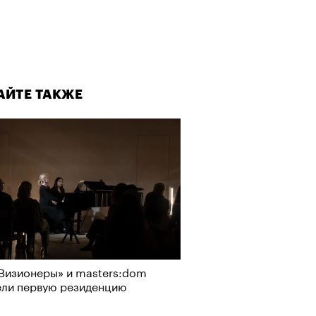
а»
АЙТЕ ТАКЖЕ
т ли человек прожить 180 лет:
ает Станислав Скакун
Визионеры» и masters:dom
ели первую резиденцию