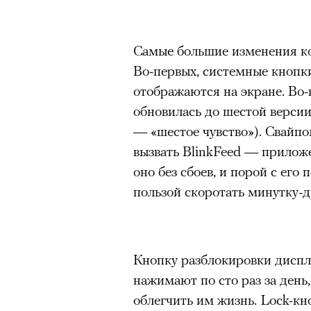
задавались вопросом, почему
звезду, другие делились пре
повысит стоимость своих изд
Самые большие изменения ко
зарубежной моделью. 4 авгус
Во-первых, системные кнопки
аккаунта в Instagram
(принад
отображаются на экране. Во-
деятельность признана экстр
обновилась до шестой версии 
оставил на своем сайте. При
— «шестое чувство»). Свайпо
фото удалили из-за террито
вызвать BlinkFeed — приложе
использование контента с су
оно без сбоев, и порой с ег
пользой скоротать минутку-д
Кнопку разблокировки диспл
нажимают по сто раз за день
облегчить им жизнь. Lock-к
Ирина Зуева, директор по маркетинг