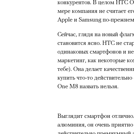
Париже в интерьерах дворца X
конкурентов. В целом HTC O
главными новинками вроде с
мере компания не считает ег
выложить первые кадры в за
Apple и Samsung по-прежнем
получил резкую порцию кри
Сейчас, глядя на новый флаг
звезд отечественные игроки
становится ясно. HTC не ста
хотя бы Gloria Jeans и Ирину
одинаковых смартфонов и не
Водянову и даже далеких от 
маркетинг, как некоторые ко
в кампании Lavarice и Эльзу 
тебе). Она делает качественн
купить что-то действительно
One M8 назвать нельзя.
Выглядит смартфон отлично.
можно ч
алюминия, он очень приятно 
действительно премиумный 