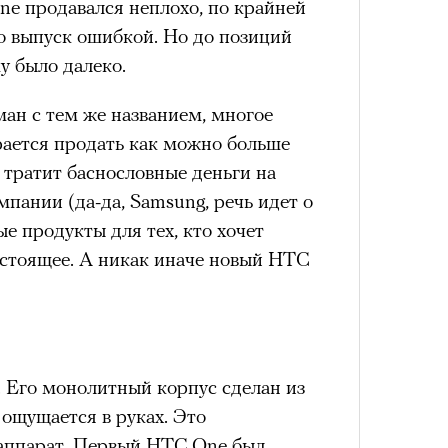
VIII века, а Роузи позировала с
ne продавался неплохо, по крайней
умки-таксы. Бренд едва успел
о выпуск ошибкой. Но до позиций
прещенной социальной сети, как
у было далеко.
тики. При этом снимать мировых
ман с тем же названием, многое
«РБК 
 рынка уже привыкли: вспомнить
пров
рается продать как можно больше
 Шейк, 12 Storeez и Наталью
 тратит баснословные деньги на
российского контекста Тину Кунаки
мпании (да-да, Samsung, речь идет о
Хоск у самой Ekonika.
ые продукты для тех, кто хочет
 стоящее. А никак иначе новый HTC
 Его монолитный корпус сделан из
ерез
ощущается в руках. Это
Кира 
доск
аппарат. Первый HTC One был,