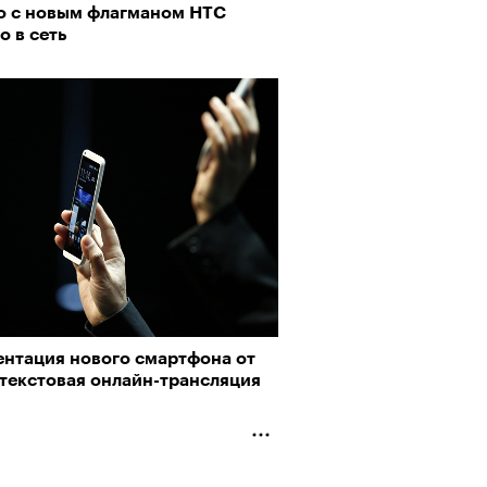
о с новым флагманом HTC
о в сеть
АЙТЕ ТАКЖЕ
ентация нового смартфона от
 текстовая онлайн-трансляция