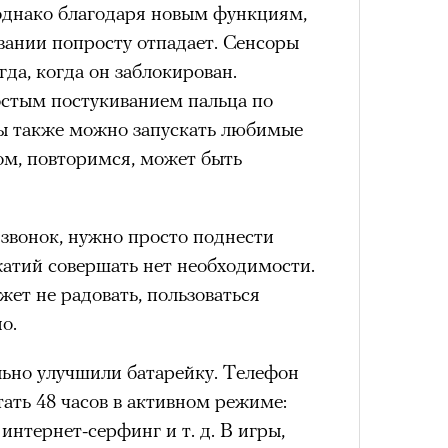
лета
, однако благодаря новым функциям,
вании попросту отпадает. Сенсоры
нсеров, деятелей искусства или
да, когда он заблокирован.
 из самых действенных способов
Сможе
стым постукиванием пальца по
отвеч
 Особенно сейчас, когда любая
ы также можно запускать любимые
ток, а информационный шум
ом, повторимся, может быть
сти.
 заключить контракт с мировой
звонок, нужно просто поднести
ечной репутацией.
Почему бренды
100 л
жатий совершать нет необходимости.
мпаний западных знаменитостей? У
косме
жет не радовать, пользоваться
йный вес: о них регулярно пишут
о.
и и сотни миллионов подписчиков.
также нередко показывают, что
льно улучшили батарейку. Телефон
4 кол
знает мировых звезд, чем многих
ать 48 часов в активном режиме:
пропу
кую персону, бренд рассчитывает на
интернет-серфинг и т. д. В игры,
емости и выход за пределы