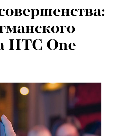
 совершенства:
евы:
гманского
г — о скандале
а HTC One
и Роузи
н-Уайтли