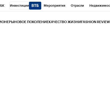
РБК
Инвестиции
Мероприятия
Отрасли
Недвижимос
и
Телеканал
РБК Вино
Спорт
Школа управления РБК
РБ
ЗИОНЕРЫ
НОВОЕ ПОКОЛЕНИЕ
КАЧЕСТВО ЖИЗНИ
FASHION REVIEW
РБК Life
Тренды
Визионеры
Национальные проекты
Горо
 Бизнес-среда
Дискуссионный клуб
Исследования
Кредитны
Газета
Спецпроекты СПб
Конференции СПб
Спецпроекты
трагентов
Политика
Экономика
Бизнес
Технологии и мед
ой валюты