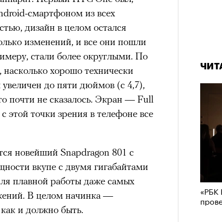
штук
droid-смартфоном из всех
стью, дизайн в целом остался
олько изменений, и все они пошли
римеру, стали более округлыми. По
ЧИТ
, насколько хорошо технически
увеличен до пяти дюймов (с 4,7),
о почти не сказалось. Экран — Full
с этой точки зрения в телефоне все
Сможе
отвеч
тся новейший Snapdragon 801 с
зи Хантингтон-Уайтли в рекламной кампании
ощности вкупе с двумя гигабайтами
nika
ЕСС-СЛУЖБА EKONIKA
для плавной работы даже самых
«РБК 
жений. В целом начинка —
пров
 как и должно быть.
нгтон-Уайтли, одни пользователи