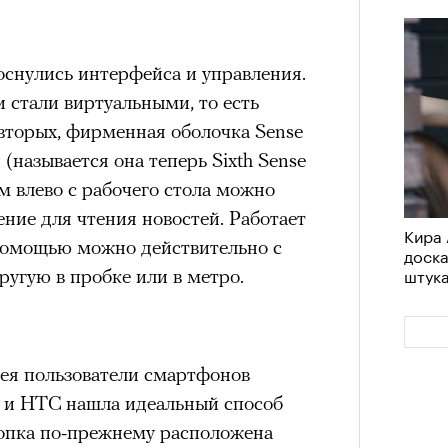
 нельзя было пригласить локальную
дположениями, что теперь Ekonika
елий, чтобы «покрыть» контракт с
снулись интерфейса и управления.
та бренд удалил фото из своего
 стали виртуальными, то есть
4 кол
лежит компании Meta, чья
вторых, фирменная оболочка Sense
пропу
емистской и запрещена в РФ),
но
(называется она теперь Sixth Sense
 этом в компании пояснили, что
м влево с рабочего стола можно
риальных ограничений на
ние для чтения новостей. Работает
Кира 
пермоделью.
о помощью можно действительно с
доск
штук
ругую в пробке или в метро.
ея пользователи смартфонов
, и HTC нашла идеальный способ
Карго
нопка по-прежнему расположена
ткани
у restore, бренд-консультант, eх CMO Ekonika