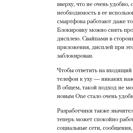
вверху, что не очень удобно
необходимость в ее использо
Съемки топ-моделей, инфлюе
смартфона работают даже тог
спортсменов остаются одним
Блокировку можно снять про
привлечь внимание к бренду.
дисплею. Свайпами в сторон
новость живет не больше су
приложения, дисплей при эт
достигает предельной плотно
заблокирован.
Многие маркетологи мечтают
Чтобы ответить на входящий 
звездой — в идеале с безупр
телефон к уху — никаких на
выбирают для рекламных ка
В общем, такой подход не мо
них, как правило, выше меди
новым One стало очень удобн
СМИ, за ними следят десятк
Исследования узнаваемости 
Разработчики также значите
российская аудитория лучше 
теперь может спокойно работ
отечественных. Привлекая та
социальные сети, сообщения, 
большие охваты, рост узнава