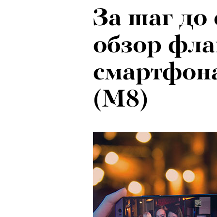
За шаг до
Ход корол
обзор фла
маркетоло
смартфон
с Ekonika 
(M8)
Хантингто