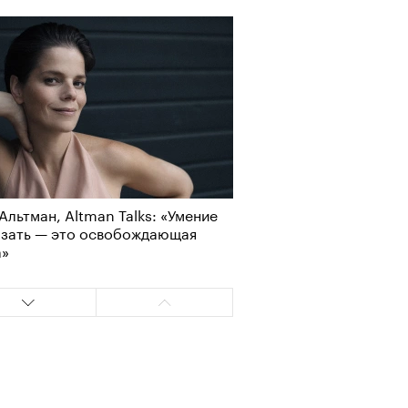
лаборации, которые нельзя
стить
Альтман, Altman Talks: «Умение
азать — это освобождающая
а»
, пижамные, из костюмной
: самые актуальные шорты