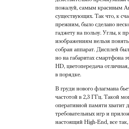
пожалуй, самым красивым An
существующих. Так что, к сча
прежним, было сделано неск
гаджету на пользу. Углы, к п
изображениям нельзя понять
собран аппарат. Дисплей был 
но на габаритах смартфона эт
HD, цветопередача отличная, 
в порядке.
В груди нового флагмана бье
Роу
1
8
частотой в 2,3 ГГц. Такой м
из
Eko
© ПР
оперативной памяти хватит 
требовательных игр и прило
настоящий High-End, все так,
00:00
/
00:00
Критикуя кейс с Роузи Ханти