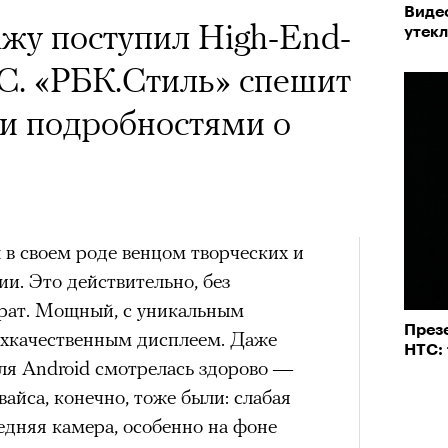
Виде
ажу поступил High-End-
утекл
a с Роузи Хантингтон-
C. «РБК.Стиль» спешит
споры об уместности
ми подробностями о
жной звездой, расходах
зможном росте цен на
опросили разобрать кейс
 своем роде венцом творческих и
ину Зуеву
и. Это действительно, без
рат. Мощный, с уникальным
ЧИТ
През
рхкачественным дисплеем. Даже
HTC:
ер последних дней. Российский
ля Android смотрелась здорово —
 рекламной кампании британскую
айса, конечно, тоже были: слабая
он-Уайтли. Cъемки проходили в
редняя камера, особенно на фоне