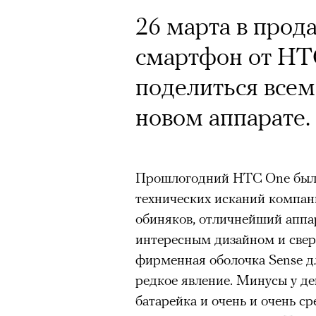
26 марта в прод
Кампания Ekonik
смартфон от HT
Уайтли вызвала 
поделиться все
работы с зарубе
новом аппарате.
на рекламу и во
обувь бренда. П
Прошлогодний HTC One был в
маркетолога Ир
технических исканий компани
обиняков, отличнейший аппа
интересным дизайном и све
Ekonika — главный ньюсмейк
фирменная оболочка Sense д
бренд снял в осенне-зимней
редкое явление. Минусы у дев
супермодель Роузи Хантингт
батарейка и очень и очень с