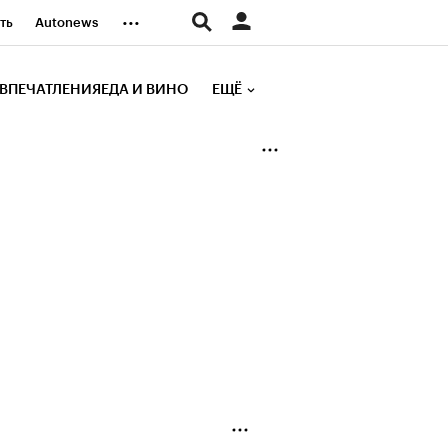
...
ть
Autonews
К Образование
ВПЕЧАТЛЕНИЯ
ЕДА И ВИНО
ЕЩЁ
д
Стиль
е рейтинги
иа
Финансы