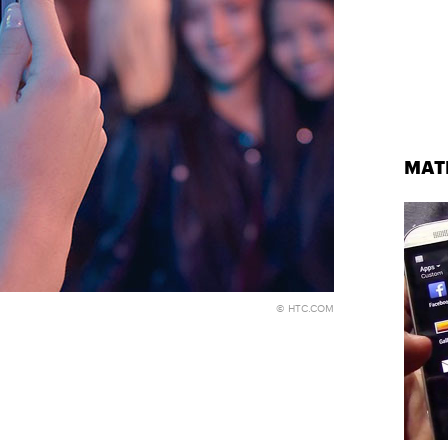
МАТ
узи Хантингтон-Уайтли в рекламной кампании Ekonika
© ПРЕСС-СЛУЖБА EKONIKA
© HTC.COM
ТОР
ЕКАТЕРИНА ВОРОБЬЕВА
05 АВГУСТА 2026