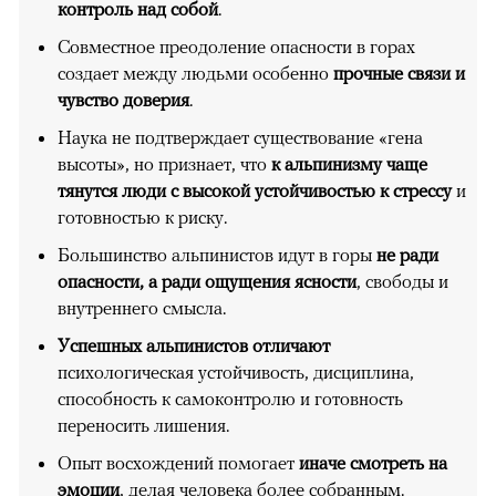
контроль над собой
.
Совместное преодоление опасности в горах
создает между людьми особенно
прочные связи и
чувство доверия
.
Наука не подтверждает существование «гена
высоты», но признает, что
к альпинизму чаще
тянутся люди с высокой устойчивостью к стрессу
и
готовностью к риску.
Большинство альпинистов идут в горы
не ради
опасности, а ради ощущения ясности
, свободы и
внутреннего смысла.
Успешных альпинистов отличают
психологическая устойчивость, дисциплина,
способность к самоконтролю и готовность
переносить лишения.
Опыт восхождений помогает
иначе смотреть на
эмоции
, делая человека более собранным.