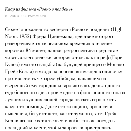
Кадр из фильма «Ровно в полдень»
© PARK CIRCUS-PARAMOUNT
Сюжет эпохального вестерна «Ровно в полдень» (High
Noon, 1952) Фреда Циннемана, действие которого
разворачивается «в реальном времени» в течение
коротких 84 минут, данная ретроспектива предлагает
читать аллегорически: история о том, как шериф (Гэри
Купер) вместо свадьбы (на будущей принцессе Монако
Грейс Келли) и ухода на пенсию вынужден в одиночку
противостоять четырем убийцам, напавшим на
вверенный ему городишко «ровно в полдень» одного
судьбоносного дня, происходит на фоне полного отказа
лучших и худших людей города оказать герою хоть
какую-то помощь. Даже его женщины, прошлая и
нынешняя, бегут от него, как от чумного, хотя Грейс
Келли все же хватает совести выбежать из поезда в
последний момент, чтобы заправски пристрелить