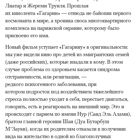
Лиатар и Жереми Труиля. Прошлая
их кинолента «Гагарин» — отнюдь не байопик первого
космонавта в мире, а хроника сноса многоквартирного
комплекса на парижской окраине, которому было
присвоено его имя.
Новый фильм уступает «Гагарину» в оригинальности:
мы уже видели кино про детей из эмигрантских семей
(даже российских), которые впадали в кому. В этом
случае проблема со здоровьем касается синдрома
отстраненности, или резигнации, —
редкого психогенного заболевания, при
котором подросток под воздействием тяжелейшего
стресса полностью уходит в себя, перестает двигаться,
говорить, есть и реагировать на внешний мир. Это и
происходит с парнем по имени Нур (Саид Эль Алами),
братом главной героини Шаи (Дуа Бутарбуш
М’Зауки), когда их родителям отказали в получении
вида на жительство в одной из благополучных