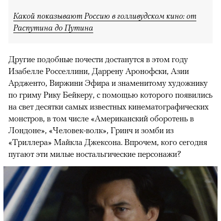
Какой показывают Россию в голливудском кино: от
Распутина до Путина
Другие подобные почести достанутся в этом году
Изабелле Росселлини, Даррену Аронофски, Азии
Ардженто, Виржини Эфира и знаменитому художнику
по гриму Рику Бейкеру, с помощью которого появились
на свет десятки самых известных кинематографических
монстров, в том числе «Американский оборотень в
Лондоне», «Человек-волк», Гринч и зомби из
«Триллера» Майкла Джексона. Впрочем, кого сегодня
пугают эти милые ностальгические персонажи?