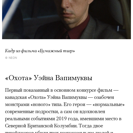
Кадр из фильма «Бумажный тигр»
© NEON
«Охота» Уэйна Вапимуквы
Первый показанный в основном конкурсе фильм —
канадская «Охота» Уэйна Вапимуквы — озабочен
монстрами «нового» типа. Его герои — «нормальные»
современные подростки, а сам он вдохновлен
реальными событиями 2019 года, имевшими место в
Северной Британской Колумбии. Тогда двое
тинейджеров убили трех незнакомых им людей и