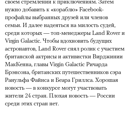
своем стремлении к приключениям. Затем
нужно добавить к «кораблю» Facebook-
профайлы выбранных друзей или членов
00:00
/
00:00
семьи. И далее надеяться на милость судей,
среди которых — топ-менеджеры Land Rover и
Virgin Galactic. Чтобы вдохновить будущих
астронавтов, Land Rover снял ролик с участием
британской актрисы и активистки Вирджинии
МакКенна, главы Virgin Galactic Ричарда
Брэнсона, британских путешественников сэра
Ранульфа Файнса и Беара Гриллса. Хорошая
новость
—
в конкурсе могут участвовать
жители 24 стран. Плохая новость — России
среди этих стран нет.