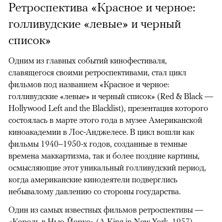
Ретроспектива «Красное и черное:
голливудские «левые» и черный
список»
Одним из главных событий кинофестиваля,
славящегося своими ретроспективами, стал цикл
фильмов под названием «Красное и черное:
голливудские «левые» и черный список» (Red & Black —
Hollywood Left and the Blacklist), презентация которого
состоялась в марте этого года в музее Американской
киноакадемии в Лос-Анджелесе. В цикл вошли как
фильмы 1940–1950-х годов, созданные в темные
времена маккартизма, так и более поздние картины,
осмысляющие этот уникальный голливудский период,
когда американские кинодеятели подверглись
небывалому давлению со стороны государства.
Один из самых известных фильмов ретроспективы —
«Король в Нью-Йорке» (A King in New York, 1957),