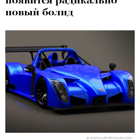
появится радикально
новый болид
© RADICALSPORTSCARS.COM