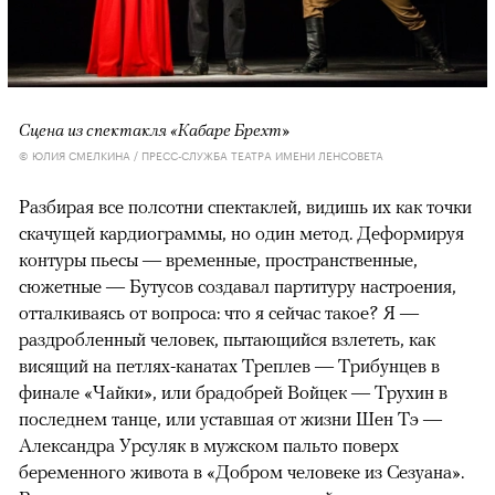
Сцена из спектакля «Кабаре Брехт»
© ЮЛИЯ СМЕЛКИНА / ПРЕСС-СЛУЖБА ТЕАТРА ИМЕНИ ЛЕНСОВЕТА
Разбирая все полсотни спектаклей, видишь их как точки
скачущей кардиограммы, но один метод. Деформируя
контуры пьесы — временные, пространственные,
сюжетные — Бутусов создавал партитуру настроения,
отталкиваясь от вопроса: что я сейчас такое? Я —
раздробленный человек, пытающийся взлететь, как
висящий на петлях-канатах Треплев — Трибунцев в
финале «Чайки», или брадобрей Войцек — Трухин в
последнем танце, или уставшая от жизни Шен Тэ —
Александра Урсуляк в мужском пальто поверх
беременного живота в «Добром человеке из Сезуана».