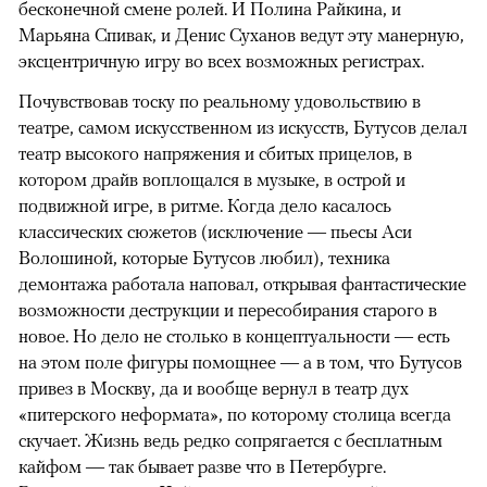
бесконечной смене ролей. И Полина Райкина, и
Марьяна Спивак, и Денис Суханов ведут эту манерную,
эксцентричную игру во всех возможных регистрах.
Почувствовав тоску по реальному удовольствию в
театре, самом искусственном из искусств, Бутусов делал
театр высокого напряжения и сбитых прицелов, в
котором драйв воплощался в музыке, в острой и
подвижной игре, в ритме. Когда дело касалось
классических сюжетов (исключение — пьесы Аси
Волошиной, которые Бутусов любил), техника
демонтажа работала наповал, открывая фантастические
возможности деструкции и пересобирания старого в
новое. Но дело не столько в концептуальности — есть
на этом поле фигуры помощнее — а в том, что Бутусов
привез в Москву, да и вообще вернул в театр дух
«питерского неформата», по которому столица всегда
скучает. Жизнь ведь редко сопрягается с бесплатным
кайфом — так бывает разве что в Петербурге.