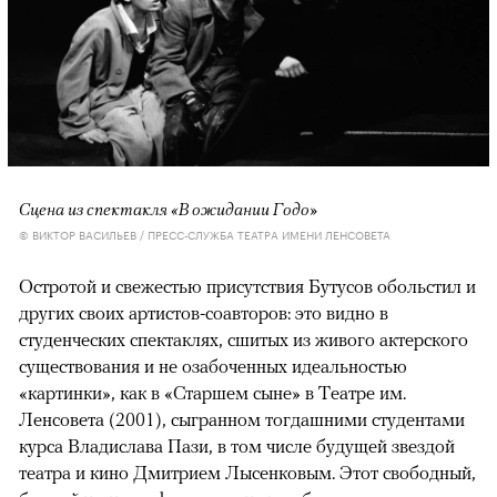
Сцена из спектакля «В ожидании Годо»
© ВИКТОР ВАСИЛЬЕВ / ПРЕСС-СЛУЖБА ТЕАТРА ИМЕНИ ЛЕНСОВЕТА
Остротой и свежестью присутствия Бутусов обольстил и
других своих артистов-соавторов: это видно в
студенческих спектаклях, сшитых из живого актерского
существования и не озабоченных идеальностью
«картинки», как в «Старшем сыне» в Театре им.
Ленсовета (2001), сыгранном тогдашними студентами
курса Владислава Пази, в том числе будущей звездой
театра и кино Дмитрием Лысенковым. Этот свободный,