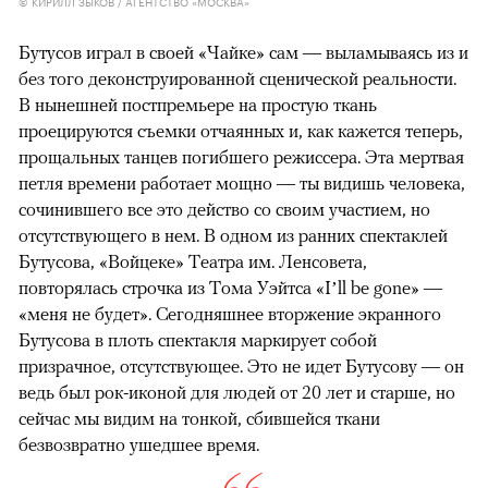
© КИРИЛЛ ЗЫКОВ / АГЕНТСТВО «МОСКВА»
Бутусов играл в своей «Чайке» сам — выламываясь из и
без того деконструированной сценической реальности.
В нынешней постпремьере на простую ткань
проецируются съемки отчаянных и, как кажется теперь,
прощальных танцев погибшего режиссера. Эта мертвая
петля времени работает мощно — ты видишь человека,
сочинившего все это действо со своим участием, но
отсутствующего в нем. В одном из ранних спектаклей
Бутусова, «Войцеке» Театра им. Ленсовета,
повторялась строчка из Тома Уэйтса «I’ll be gone» —
«меня не будет». Сегодняшнее вторжение экранного
Бутусова в плоть спектакля маркирует собой
призрачное, отсутствующее. Это не идет Бутусову — он
ведь был рок-иконой для людей от 20 лет и старше, но
сейчас мы видим на тонкой, сбившейся ткани
безвозвратно ушедшее время.