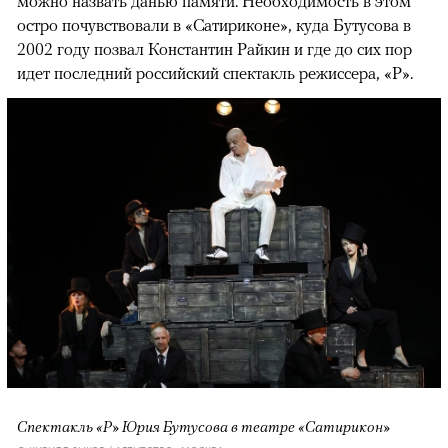
можно назвать данью памяти. Необходимость в этом
остро почувствовали в «Сатириконе», куда Бутусова в
2002 году позвал Константин Райкин и где до сих пор
идет последний российский спектакль режиссера, «Р».
Спектакль «Р» Юрия Бутусова в театре «Сатирикон»