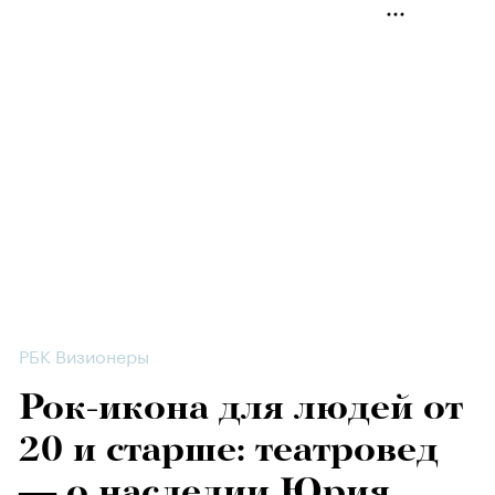
РБК Визионеры
Рок-икона для людей от
20 и старше: театровед
— о наследии Юрия