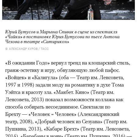
Юрий Бутусов и Марьяна Спивак в сцене из спектакля
«Чайка» в постановке Юрия Бутусова по пьесе Антона
Чехова в театре «Сатирикон»
© АЛЕКСАНДР КУРОВ / ТАСС
«В ожидании Годо» вернул тренд на клошарский стиль,
гранж-эстетику и игру, обнуляющую любой пафос.
«Войцек» и «Калигула» (оба — Театр им. Ленсовета,
1997 и 1998) задали моду на романтику в духе Тома
Уэйтса и красоту зла. «Макбет. Кино» (Театр им.
Ленсовета, 2013) показал возможности коллажа как
способа собирать несоединимое. Спектакли по
Брехту — «Человек = Человек» (Александринский
театр, 2008), «Добрый человек из Сезуана» (Театр им.
Пушкина, 2013), «Кабаре Брехт» (Театр им. Ленсовета,
2014), «Барабаны в ночи» (Театр им. Пушкина, 2016) —