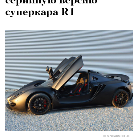
серийную версию
суперкара R1
© SINCARS.CO.UK