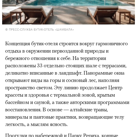
00:00
/
00:00
© ПРЕСС-СЛУЖБА БУТИК-ОТЕЛЬ «ШАМБАЛА»
Концепция бутик-отеля строится вокруг гармоничного
отдыха в окружении первозданной природы и
бережного отношения к себе. На территории
расположены 33 отдельно стоящих шале с террасами,
деликатно вписанные в ландшафт. Панорамные окна
открывают виды на горы и сосновый лес, наполняя
пространство светом. Эту линию продолжает Центр
красоты и здоровья с термальной зоной, крытым
бассейном и сауной, а также авторскими программами
восстановления. В основе — алтайские травы,
минералы и пантовые практики, возвращающие телу
легкость, а мыслям ясность.
Прогулки по набережной и Парку Рериха, конные