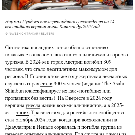
Нирмал Пурджа после рекордного восхождения на 14
высочайших вершин мира. Катманду, 2019 год
© NAVESH CHITRAKAR / REUTERS
Статистика последних лет особенно отчетливо
показывает опасность высотного альпинизма и горного
туризма. В 2024-м в горах Австрии
погибли
309
человек, что стало десятилетним максимумом для
региона. В Японии в том же году жертвами несчастных
случаев в горах
стали
300 человек (издание The Asahi
Shimbun классифицирует их как «погибших или
пропавших без вести»). На Эвересте в 2024 году
вершина
унесла
жизни восьми альпинистов, а в 2025-
м —
троих
. Трагическим для российского сообщества
стал октябрь 2024 года, когда при восхождении на
Дхаулагири в Непале
сорвалась и погибла
группа из
пятерых опытных альпинистов. Год спустя на одном из