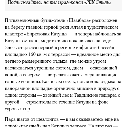
Подписывайтесь на телеграм-канал «РБК Стиль»
Пятизвездочный бутик-отель «Шамбала» расположен
на берегу главной горной реки Алтая в туристическом
кластере «Бирюзовая Катунь» — и теперь наблюдать за
Катунью можно, медитативно покачиваясь на воде.
Здесь открылся первый в регионе инфинити-бассейн
площадью 160 кв. м с террасой — идеальное место для
летнего размеренного отдыха, где можно утром
наслаждаться утренним светом, днем — освежающей
водой, а вечером — встречать закаты, окрашивающие
горные вершины. Как и сам отель, новая зона отдыха на
панорамной площадке органично вписана в природу: с
одной стороны — хвойный лес и Тавдинские пещеры, с
другой — стремительное течение Катуни на фоне
суровых гор.
Пара шагов от шезлонгов — и вы оказываетесь еще на
одной «парящей» над Катунью террасе. На этот раз —