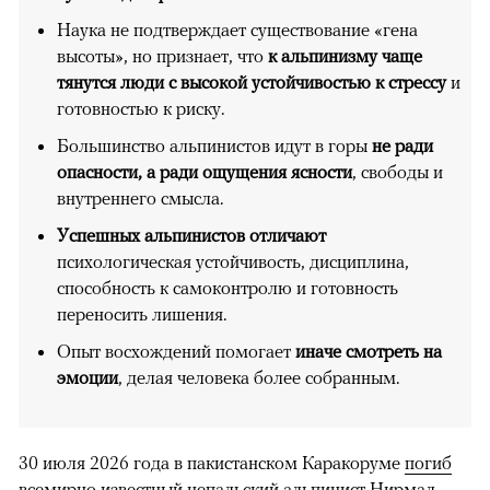
Наука не подтверждает существование «гена
высоты», но признает, что
к альпинизму чаще
тянутся люди с высокой устойчивостью к стрессу
и
готовностью к риску.
Большинство альпинистов идут в горы
не ради
опасности, а ради ощущения ясности
, свободы и
внутреннего смысла.
Успешных альпинистов отличают
психологическая устойчивость, дисциплина,
способность к самоконтролю и готовность
переносить лишения.
Опыт восхождений помогает
иначе смотреть на
эмоции
, делая человека более собранным.
30 июля 2026 года в пакистанском Каракоруме
погиб
всемирно известный непальский альпинист Нирмал