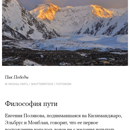
Пик Победы
© MICHAL KNITL / SHUTTERSTOCK / FOTODOM
Философия пути
Евгения Полякова, поднимавшаяся на Килиманджаро,
Эльбрус и Монблан, говорит, что ее первое
восхождение началось вовсе не с желания испытать