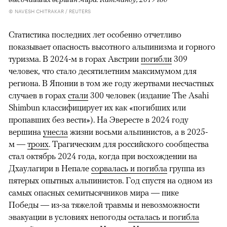
© NAVESH CHITRAKAR / REUTERS
Статистика последних лет особенно отчетливо
показывает опасность высотного альпинизма и горного
туризма. В 2024-м в горах Австрии
погибли
309
человек, что стало десятилетним максимумом для
региона. В Японии в том же году жертвами несчастных
случаев в горах
стали
300 человек (издание The Asahi
Shimbun классифицирует их как «погибших или
пропавших без вести»). На Эвересте в 2024 году
вершина
унесла
жизни восьми альпинистов, а в 2025-
м —
троих
. Трагическим для российского сообщества
стал октябрь 2024 года, когда при восхождении на
Дхаулагири в Непале
сорвалась и погибла
группа из
пятерых опытных альпинистов. Год спустя на одном из
самых опасных семитысячников мира — пике
Победы — из-за тяжелой травмы и невозможности
эвакуации в условиях непогоды
осталась и погибла