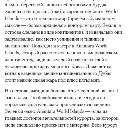
4 км от береговой линии с небоскребами Бурдж-
Халифа и Бурдж-аль-Араб, а картина меняется. World
Islands — это отдельный мир (причем в буквальном
смысле — форма архипелага повторяет карту Земли, а
острова сделаны в виде континентов), и изначально они
задумывались как место уединения и тишины в
мегаполисе. Подходя на катере к Anantara World
Islands, который расположен на южно-американском
«континенте», видишь зеленый оазис джунглей и
чувствуешь прохладу морского бриза. Даже летом,
когда в каменном мешке континентального Дубая
стоит невыносимая жара под плюс пятьдесят.
На острове высадили больше 4 тыс. растений, из них 1
тыс. пальм. Их облюбовали птицы, и сегодня по
дорожкам сада вальяжно прогуливаются павлины.
Зеленый оазис Anantara World Islands — одна из
главных достопримечательностей курорта, за которой
сюда специально приезжают с материка. Ведь курорт