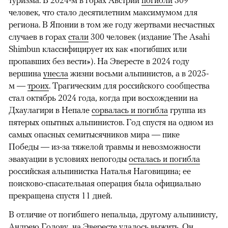
туризма. В 2024-м в горах Австрии
погибли
309
человек, что стало десятилетним максимумом для
региона. В Японии в том же году жертвами несчастных
случаев в горах
стали
300 человек (издание The Asahi
Shimbun классифицирует их как «погибших или
пропавших без вести»). На Эвересте в 2024 году
вершина
унесла
жизни восьми альпинистов, а в 2025-
м —
троих
. Трагическим для российского сообщества
стал октябрь 2024 года, когда при восхождении на
Дхаулагири в Непале
сорвалась и погибла
группа из
пятерых опытных альпинистов. Год спустя на одном из
самых опасных семитысячников мира — пике
Победы — из-за тяжелой травмы и невозможности
эвакуации в условиях непогоды
осталась и погибла
российская альпинистка Наталья Наговицина; ее
поисково-спасательная операция была официально
прекращена спустя 11 дней.
В отличие от погибшего непальца, другому альпинисту,
Андрею Голову, на Эвересте удалось выжить. Он