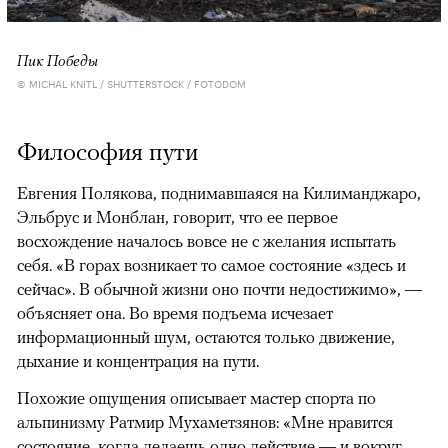
Пик Победы
© MICHAL KNITL / SHUTTERSTOCK / FOTODOM
Философия пути
Евгения Полякова, поднимавшаяся на Килиманджаро,
Эльбрус и Монблан, говорит, что ее первое
восхождение началось вовсе не с желания испытать
себя. «В горах возникает то самое состояние «здесь и
сейчас». В обычной жизни оно почти недостижимо», —
объясняет она. Во время подъема исчезает
информационный шум, остаются только движение,
дыхание и концентрация на пути.
Похожие ощущения описывает мастер спорта по
альпинизму Ратмир Мухаметзянов: «Мне нравится
состояние, когда делаешь одно действие — и вокруг