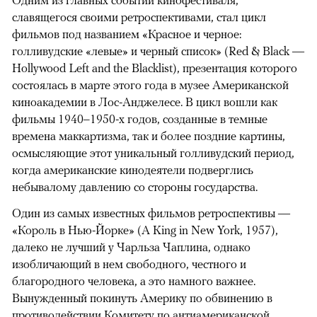
славящегося своими ретроспективами, стал цикл
фильмов под названием «Красное и черное:
голливудские «левые» и черный список» (Red & Black —
Hollywood Left and the Blacklist), презентация которого
состоялась в марте этого года в музее Американской
киноакадемии в Лос-Анджелесе. В цикл вошли как
фильмы 1940–1950-х годов, созданные в темные
времена маккартизма, так и более поздние картины,
осмысляющие этот уникальный голливудский период,
когда американские кинодеятели подверглись
небывалому давлению со стороны государства.
Один из самых известных фильмов ретроспективы —
«Король в Нью-Йорке» (A King in New York, 1957),
далеко не лучший у Чарльза Чаплина, однако
изобличающий в нем свободного, честного и
благородного человека, а это намного важнее.
Вынужденный покинуть Америку по обвинению в
противодействии Комитету по антиамериканской