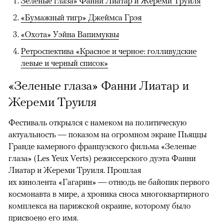
Зеленые глаза» Фанни Лиатар и Жереми Труиля
«Бумажный тигр» Джеймса Грэя
«Охота» Уэйна Вапимуквы
Ретроспектива «Красное и черное: голливудские
левые и черный список»
«Зеленые глаза» Фанни Лиатар и
Жереми Труиля
Фестиваль открылся с намеком на политическую
актуальность — показом на огромном экране Пьяццы
Гранде камерного французского фильма «Зеленые
глаза» (Les Yeux Verts) режиссерского дуэта Фанни
Лиатар и Жереми Труиля. Прошлая
их кинолента «Гагарин» — отнюдь не байопик первого
космонавта в мире, а хроника сноса многоквартирного
комплекса на парижской окраине, которому было
присвоено его имя.