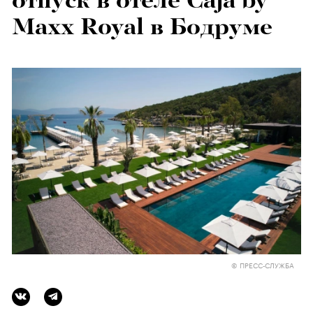
отпуск в отеле Caja by
Maxx Royal в Бодруме
© ПРЕСС-СЛУЖБА