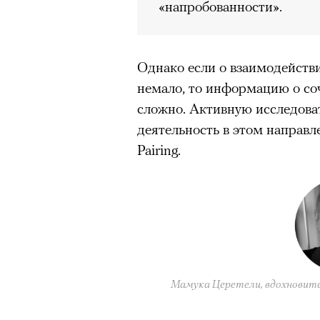
«напробованности».
00:00
/
00:00
очнувшийся Нур) точно не б
обострения мигрантского кри
Однако если о взаимодейств
немало, то информацию о со
сложно. Активную исследова
Адресованн
деятельность в этом направл
добросерд
Pairing.
точно не б
дни очередн
мигрантск
Мамука Церетели, вдохновител