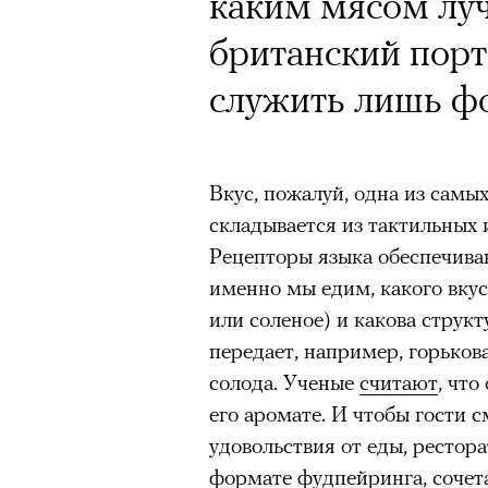
Кинокритик Стас
каким мясом луч
первых показах 
британский порт
темы
служить лишь ф
Вкус, пожалуй, одна из самы
складывается из тактильных
Подписывайтесь на телег
Рецепторы языка обеспечива
именно мы едим, какого вкус
или соленое) и какова структ
Зеленые глаза» Фанни Лиат
передает, например, горьков
«Бумажный тигр» Джеймса 
солода. Ученые
считают
, что
его аромате. И чтобы гости 
«Охота» Уэйна Вапимуквы
удовольствия от еды, рестор
Ретроспектива «Красное и че
формате фудпейринга, сочет
список»