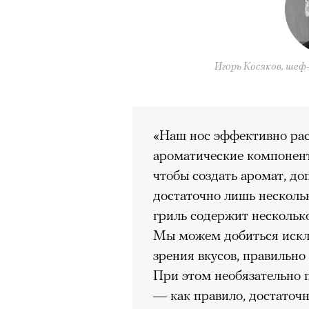
здоровьем касается синдром
отстраненности, или резигн
редкого психогенного заболе
Игорь Косяков, шеф-
воздействием тяжелейшего ст
перестает двигаться, говорит
мир. Это и происходит с па
Алами), братом главной гер
«Наш нос эффективно рас
М’Зауки), когда их родителя
ароматические компонент
жительство в одной из благо
чтобы создать аромат, до
Безутешная Шая пытается пр
достаточно лишь несколь
наглотавшись таблеток, прон
гриль содержит несколько
их мать тонет при переправе 
Мы можем добиться исклю
зрения вкусов, правильн
При всей скромности художе
При этом необязательно 
адресованный европейцам до
— как правило, достаточ
можете нас спасти!» — сообща