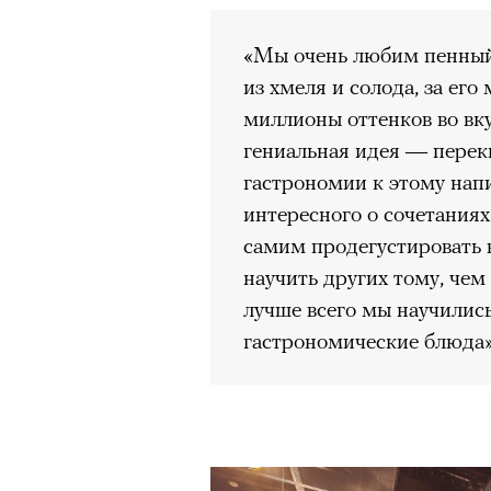
«Мы очень любим пенный
из хмеля и солода, за ег
миллионы оттенков во вку
гениальная идея — перек
гастрономии к этому напи
интересного о сочетания
самим продегустировать 
научить других тому, чем
лучше всего мы научились
гастрономические блюда»
Кадр из фильма «Зеленые глаза»
© JUNE FILMS