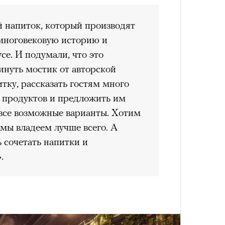
Кира 
Умный
доск
 напиток, который производят
осваи
штук
о многовековую историю и
Trave
се. И подумали, что это
инуть мостик от авторской
тку, рассказать гостям много
х продуктов и предложить им
все возможные варианты. Хотим
 мы владеем лучше всего. А
 сочетать напитки и
.
Сможе
отвеч