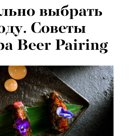
льно выбрать
026: что
юду. Советы
на открытии
а Beer Pairing
 авторского