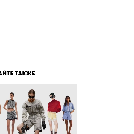
рно-2025: перестрелки в
йне и горизонтальные танцы в
ыне
лаборации, которые нельзя
стить
АЙТЕ ТАКЖЕ