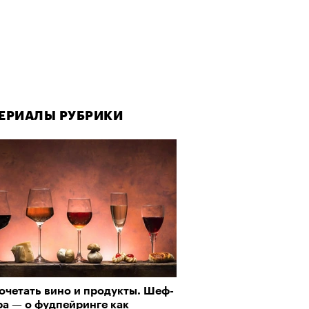
ЕРИАЛЫ РУБРИКИ
ЕРИАЛЫ РУБРИКИ
Визионеры» и masters:dom
ели первую резиденцию
очетать вино и продукты. Шеф-
рно-2025: Япония наносит
ра — о фудпейринге как
ной удар