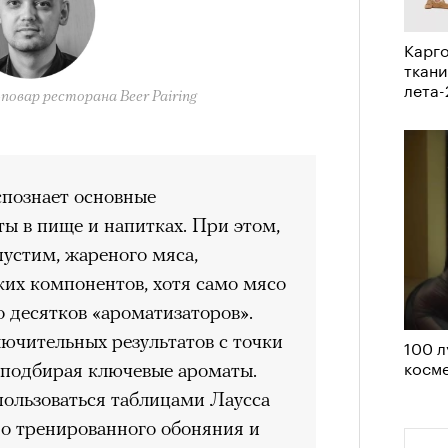
а
Карго
ации, —
ткани
вания, при котором подросток под
лета
повар ресторана Beer Pairing
ресса полностью уходит в себя,
ь, есть и реагировать на внешний
рнем по имени Нур (Саид Эль
оини Шаи (Дуа Бутарбуш
познает основные
м отказали в получении вида на
ы в пище и напитках. При этом,
получных европейских стран.
пустим, жареного мяса,
обудить Нура к жизни:
ких компонентов, хотя само мясо
икает в его ужасные сны, в которых
 десятков «ароматизаторов».
в Европу.
чительных результатов с точки
100 л
косме
о подбирая ключевые ароматы.
ЧИТ
ственной составляющей фильма его
пользоваться таблицами Лаусса
бросердечный призыв («Только вы
но тренированного обоняния и
ет для тех, кто не понял,