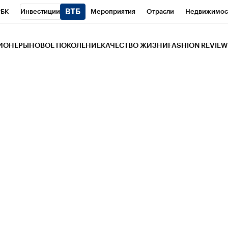
РБК
Инвестиции
Мероприятия
Отрасли
Недвижимос
и
Телеканал
РБК Вино
Спорт
Школа управления РБК
РБ
ЗИОНЕРЫ
НОВОЕ ПОКОЛЕНИЕ
КАЧЕСТВО ЖИЗНИ
FASHION REVIEW
РБК Life
Тренды
Визионеры
Национальные проекты
Горо
 Бизнес-среда
Дискуссионный клуб
Исследования
Кредитны
Газета
Спецпроекты СПб
Конференции СПб
Спецпроекты
трагентов
Политика
Экономика
Бизнес
Технологии и мед
ой валюты