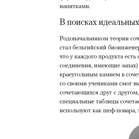
напитками.
«Зеленые глаза» Фа
В поисках идеальных
Труиля
Родоначальником теории соч
Фестиваль открылся с намек
стал бельгийский биоинженер
показом на огромном экран
что у каждого продукта есть
камерного французского филь
соединения, имеющие запах)
Verts) режиссерского дуэта
краеугольным камнем в соче
Прошлая их кинолента «Гага
со своими учениками смог вы
космонавта в мире, а хроник
сочетающихся друг с другом, 
комплекса на парижской окр
специальные таблицы сочетае
имя.
используют как шеф-повара, 
Новый фильм уступает «Гага
видели кино про детей из эм
российских), которые впадал