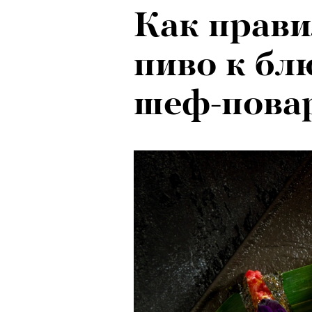
Как прави
Локарно-2
пиво к бл
показали 
шеф-повар
фестиваля
кино