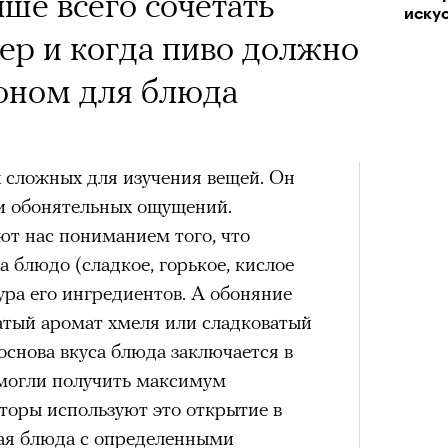
 Тыркин рассказывает о
ше всего сочетать
иску
на остросоциальные
ер и когда пиво должно
Кира 
доск
оном для блюда
штук
х сложных для изучения вещей. Он
 и обонятельных ощущений.
рам-канал «РБК Стиль»
ют нас пониманием того, что
Лока
а блюдо (сладкое, горькое, кислое
Корей
ура его ингредиентов. А обоняние
взро
ар и Жереми Труиля
атый аромат хмеля или сладковатый
Сможе
Грэя
 основа вкуса блюда заключается в
отвеч
смогли получить максимум
аторы используют это открытие в
рное: голливудские левые и черный
ая блюда с определенными