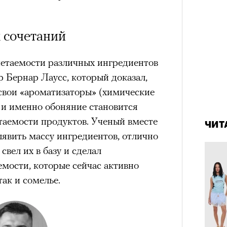
нни Лиатар и Жереми
 сочетаний
Лока
етаемости различных ингредиентов
бассе
ом на политическую актуальность —
пуст
 Бернар Лаусс, который доказал,
е Пьяццы Гранде
 свои «ароматизаторы» (химические
ма «Зеленые глаза» (Les Yeux
4 кол
 и именно обоняние становится
 Фанни Лиатар и Жереми Труиля.
пропу
таемости продуктов. Ученый вместе
рин» — отнюдь не байопик первого
ЧИТ
явить массу ингредиентов, отлично
а сноса многоквартирного
свел их в базу и сделал
аине, которому было присвоено его
мости, которые сейчас активно
так и сомелье.
рину» в оригинальности: мы уже
игрантских семей (даже
и в кому. В этом случае проблема со