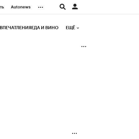
...
ть
Autonews
К Образование
ВПЕЧАТЛЕНИЯ
ЕДА И ВИНО
ЕЩЁ
д
Стиль
е рейтинги
иа
Финансы