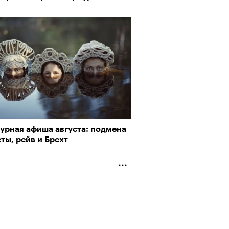
турная афиша августа: подмена
ты, рейв и Брехт