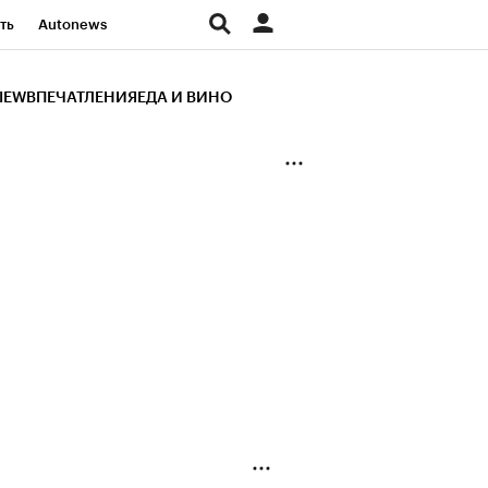
ть
Autonews
К Образование
IEW
ВПЕЧАТЛЕНИЯ
ЕДА И ВИНО
д
Стиль
Крипто
и
Франшизы
Газета
ов
Политика
ты