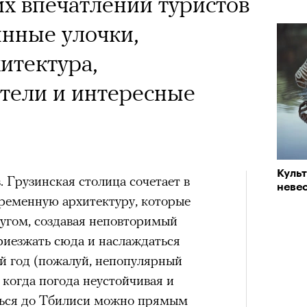
х впечатлений туристов
инные улочки,
итектура,
тели и интересные
Куль
 Грузинская столица сочетает в
невес
ременную архитектуру, которые
ругом, создавая неповторимый
риезжать сюда и наслаждаться
й год (пожалуй, непопулярный
 когда погода неустойчивая и
ться до Тбилиси можно прямым