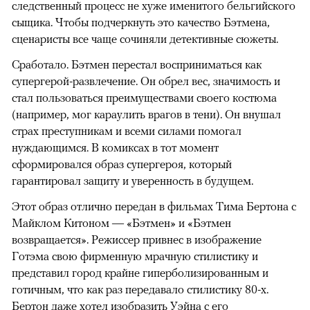
следственный процесс не хуже именитого бельгийского
сыщика. Чтобы подчеркнуть это качество Бэтмена,
сценаристы все чаще сочиняли детективные сюжеты.
Сработало. Бэтмен перестал восприниматься как
супергерой-развлечение. Он обрел вес, значимость и
стал пользоваться преимуществами своего костюма
(например, мог караулить врагов в тени). Он внушал
страх преступникам и всеми силами помогал
нуждающимся. В комиксах в тот момент
сформировался образ супергероя, который
гарантировал защиту и уверенность в будущем.
Этот образ отлично передан в фильмах Тима Бертона с
Майклом Китоном — «Бэтмен» и «Бэтмен
возвращается». Режиссер привнес в изображение
Готэма свою фирменную мрачную стилистику и
представил город крайне гиперболизированным и
готичным, что как раз передавало стилистику 80-х.
Бертон даже хотел изобразить Уэйна с его