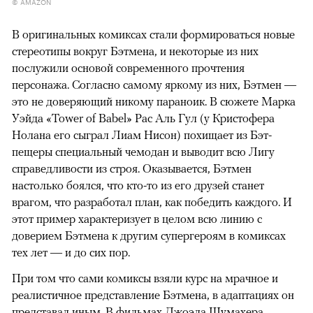
© AMAZON
В оригинальных комиксах стали формироваться новые
стереотипы вокруг Бэтмена, и некоторые из них
послужили основой современного прочтения
персонажа. Согласно самому яркому из них, Бэтмен —
это не доверяющий никому параноик. В сюжете Марка
Уэйда «Tower of Babel» Рас Аль Гул (у Кристофера
Нолана его сыграл Лиам Нисон) похищает из Бэт-
пещеры специальный чемодан и выводит всю Лигу
справедливости из строя. Оказывается, Бэтмен
настолько боялся, что кто-то из его друзей станет
врагом, что разработал план, как победить каждого. И
этот пример характеризует в целом всю линию с
доверием Бэтмена к другим супергероям в комиксах
тех лет — и до сих пор.
При том что сами комиксы взяли курс на мрачное и
реалистичное представление Бэтмена, в адаптациях он
представал иным. В фильмах Джоэла Шумахера,