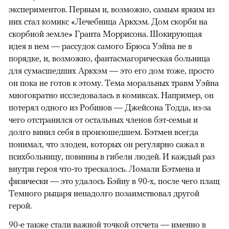
экспериментов. Первым и, возможно, самым ярким из
них стал комикс «Лечебница Аркхэм. Дом скорби на
скорбной земле» Гранта Моррисона. Шокирующая
идея в нем — рассудок самого Брюса Уэйна не в
порядке, и, возможно, фантасмагорическая больница
для сумасшедших Аркхэм — это его дом тоже, просто
он пока не готов к этому. Тема моральных травм Уэйна
многократно исследовалась в комиксах. Например, он
потерял одного из Робинов — Джейсона Тодда, из-за
чего отстранился от остальных членов бэт-семьи и
долго винил себя в произошедшем. Бэтмен всегда
понимал, что злодеи, которых он регулярно сажал в
психбольницу, повинны в гибели людей. И каждый раз
внутри героя что-то трескалось. Ломали Бэтмена и
физически — это удалось Бэйну в 90-х, после чего плащ
Темного рыцаря ненадолго позаимствовал другой
герой.
90-е также стали важной точкой отсчета — именно в