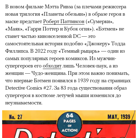
В новом фильме Мэтта Ривза (за плечами режиссера
новая трилогия «Планеты обезьян») в образе героя в
маске предстает
Роберт Паттинсон
(«Сумерки»,
«Маяк», «Гарри Поттер и Кубок огня»). «Бэтмен» не
станет частью киновселенной DC — это
самостоятельная история подобно «Джокеру» Тодда
Филлипса. В 2022 году «Темный рыцарь» — один из
самых популярных героев комиксов. Из мужчин-
супергероев его
обходит
лишь Человек-паук, а из
женщин — Чудо-женщина. При этом важно понимать,
что впервые Бэтмен появился в 1939 году на страницах
Detective Comics #27. За 83 года существования образ
супергероя в костюме летучей мыши изменился до
неузнаваемости.