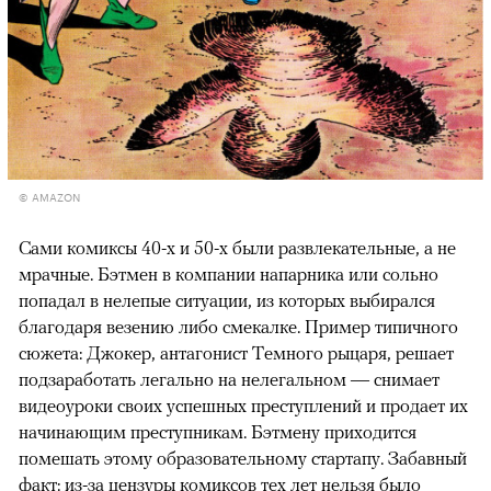
© AMAZON
Сами комиксы 40-х и 50-х были развлекательные, а не
мрачные. Бэтмен в компании напарника или сольно
попадал в нелепые ситуации, из которых выбирался
благодаря везению либо смекалке. Пример типичного
сюжета: Джокер, антагонист Темного рыцаря, решает
подзаработать легально на нелегальном — снимает
видеоуроки своих успешных преступлений и продает их
начинающим преступникам. Бэтмену приходится
помешать этому образовательному стартапу. Забавный
факт: из-за цензуры комиксов тех лет нельзя было