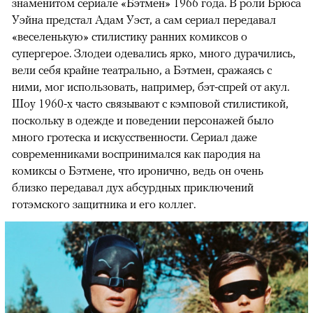
знаменитом сериале «Бэтмен» 1966 года. В роли Брюса
Уэйна предстал Адам Уэст, а сам сериал передавал
«веселенькую» стилистику ранних комиксов о
супергерое. Злодеи одевались ярко, много дурачились,
вели себя крайне театрально, а Бэтмен, сражаясь с
ними, мог использовать, например, бэт-спрей от акул.
Шоу 1960-х часто связывают с кэмповой стилистикой,
поскольку в одежде и поведении персонажей было
много гротеска и искусственности. Сериал даже
современниками воспринимался как пародия на
комиксы о Бэтмене, что иронично, ведь он очень
близко передавал дух абсурдных приключений
готэмского защитника и его коллег.