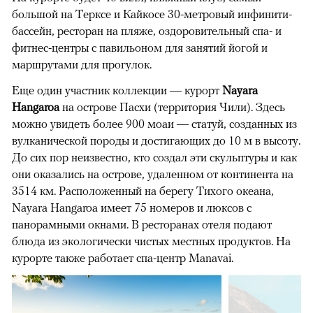
большой на Терксе и Кайкосе 30-метровый инфинити-
бассейн, ресторан на пляже, оздоровительный спа- и
фитнес-центры с павильоном для занятий йогой и
маршрутами для прогулок.
Еще один участник коллекции — курорт
Nayara
Hangaroa
на острове Пасхи (территория Чили). Здесь
можно увидеть более 900 моаи — статуй, созданных из
вулканической породы и достигающих до 10 м в высоту.
До сих пор неизвестно, кто создал эти скульптуры и как
они оказались на острове, удаленном от континента на
3514 км. Расположенный на берегу Тихого океана,
Nayara Hangaroa имеет 75 номеров и люксов с
панорамными окнами. В ресторанах отеля подают
блюда из экологически чистых местных продуктов. На
курорте также работает спа-центр Manavai.