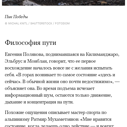
Пик Победы
© MICHAL KNITL / SHUTTERSTOCK / FOTODOM
Философия пути
Евгения Полякова, поднимавшаяся на Килиманджаро,
Эльбрус и Монблан, говорит, что ее первое
восхождение началось вовсе не с желания испытать
себя. «В горах возникает то самое состояние «здесь и
сейчас». В обычной жизни оно почти недостижимо», —
объясняет она. Во время подъема исчезает
информационный шум, остаются только движение,
дыхание и концентрация на пути.
Похожие ощущения описывает мастер спорта по
альпинизму Ратмир Мухаметзянов: «Мне нравится
состояние, когда делаешь одно действие — и вокруг