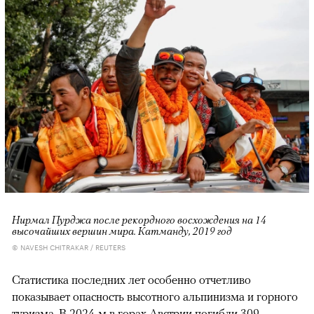
Нирмал Пурджа после рекордного восхождения на 14
высочайших вершин мира. Катманду, 2019 год
© NAVESH CHITRAKAR / REUTERS
Статистика последних лет особенно отчетливо
показывает опасность высотного альпинизма и горного
туризма. В 2024-м в горах Австрии
погибли
309