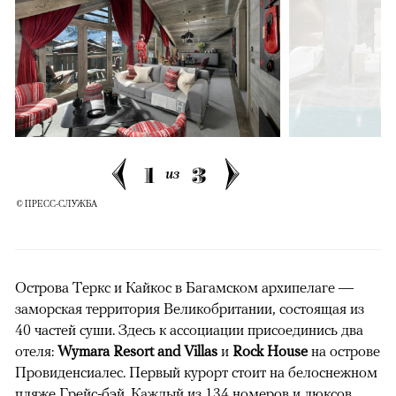
1
3
из
© ПРЕСС-СЛУЖБА
Острова Теркс и Кайкос в Багамском архипелаге —
заморская территория Великобритании, состоящая из
40 частей суши. Здесь к ассоциации присоединись два
отеля:
Wymara Resort and Villas
и
Rock House
на острове
Провиденсиалес. Первый курорт стоит на белоснежном
пляже Грейс-бэй. Каждый из 134 номеров и люксов