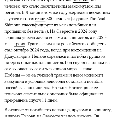
человек, что стало десятилетним максимумом для
региона. В Японии в том же году жертвами несчастных
случаев в горах
стали
300 человек (издание The Asahi
Shimbun классифицирует их как «погибших или
пропавших без вести»). На Эвересте в 2024 году
вершина
унесла
жизни восьми альпинистов, а в 2025-
м —
троих
. Трагическим для российского сообщества
стал октябрь 2024 года, когда при восхождении на
Дхаулагири в Непале
сорвалась и погибла
группа из
пятерых опытных альпинистов. Год спустя на одном из
самых опасных семитысячников мира — пике
Победы — из-за тяжелой травмы и невозможности
эвакуации в условиях непогоды
осталась и погибла
российская альпинистка Наталья Наговицина; ее
поисково-спасательная операция была официально
прекращена спустя 11 дней.
В отличие от погибшего непальца, другому альпинисту,
Андрею Голову, на Эвересте удалось выжить. Он