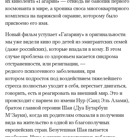
их кинолента «Гагарин» — отнюдь не байопик первого
космонавта в мире, а хроника сноса многоквартирного
комплекса на парижской окраине, которому было
присвоено его имя.
Новый фильм уступает «Гагарину» в оригинальности:
мы уже видели кино про детей из эмигрантских семей
(даже российских), которые впадали в кому. В этом
случае проблема со здоровьем касается синдрома
отстраненности, или резигнации, —
редкого психогенного заболевания, при
котором подросток под воздействием тяжелейшего
стресса полностью уходит в себя, перестает двигаться,
говорить, есть и реагировать на внешний мир. Это и
происходит с парнем по имени Нур (Саид Эль Алами),
братом главной героини Шаи (Дуа Бутарбуш
М’Зауки), когда их родителям отказали в получении
вида на жительство в одной из благополучных
европейских стран. Безутешная Шая пытается