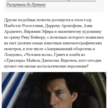
Распутина до Путина
Другие подобные почести достанутся в этом году
Изабелле Росселлини, Даррену Аронофски, Азии
Ардженто, Виржини Эфира и знаменитому художнику
по гриму Рику Бейкеру, с помощью которого появились
на свет десятки самых известных кинематографических
монстров, в том числе «Американский оборотень в
Лондоне», «Человек-волк», Гринч и зомби из
«Триллера» Майкла Джексона. Впрочем, кого сегодня
пугают эти милые ностальгические персонажи?