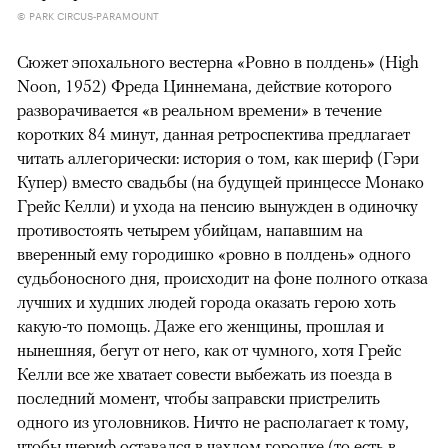
© PARK CIRCUS-PARAMOUNT
Сюжет эпохального вестерна «Ровно в полдень» (High
Noon, 1952) Фреда Циннемана, действие которого
разворачивается «в реальном времени» в течение
коротких 84 минут, данная ретроспектива предлагает
читать аллегорически: история о том, как шериф (Гэри
Купер) вместо свадьбы (на будущей принцессе Монако
Грейс Келли) и ухода на пенсию вынужден в одиночку
противостоять четырем убийцам, напавшим на
вверенный ему городишко «ровно в полдень» одного
судьбоносного дня, происходит на фоне полного отказа
лучших и худших людей города оказать герою хоть
какую-то помощь. Даже его женщины, прошлая и
нынешняя, бегут от него, как от чумного, хотя Грейс
Келли все же хватает совести выбежать из поезда в
последний момент, чтобы заправски пристрелить
одного из уголовников. Ничто не располагает к тому,
чтобы шериф оставался в чахлом городке (то есть в