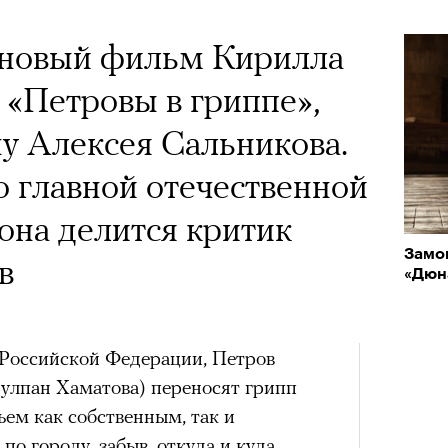
 новый фильм Кирилла
«Петровы в гриппе»,
у Алексея Сальникова.
 главной отечественной
она делится критик
Замок
в
«Дюн
 Российской Федерации, Петров
Чулпан Хаматова) переносят грипп
ьем как собственным, так и
о городу, забыв, откуда и куда