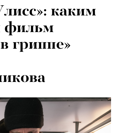
Улисс»: каким
я фильм
в гриппе»
никова