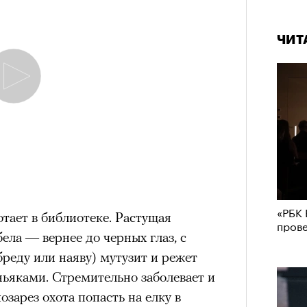
ЧИТ
«РБК 
отает в библиотеке. Растущая
пров
ела — вернее до черных глаз, с
бреду или наяву) мутузит и режет
ьяками. Стремительно заболевает и
зарез охота попасть на елку в