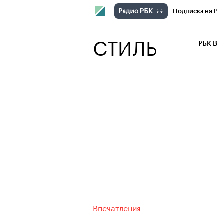
Подписка на 
РБК Компани
СТИЛЬ
РБК 
РБК Курсы
РБК Бизнес-с
Спецпроекты
Экономика
Впечатления