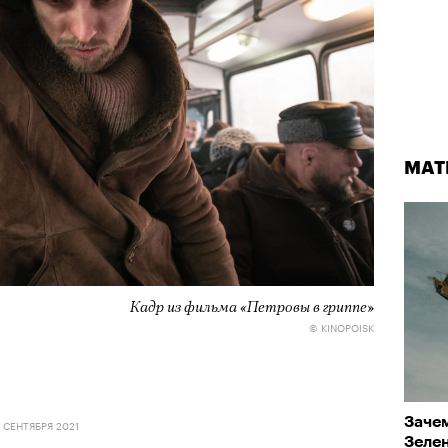
МАТ
Кадр из фильма «Петровы в гриппе»
© KINOPOISK
Заче
0 СЕНТЯБРЯ 2021
Зеле