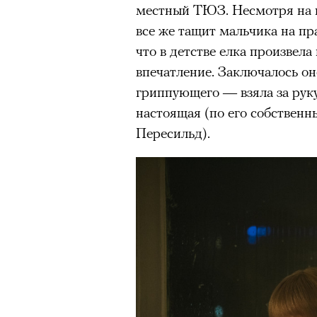
местный ТЮЗ. Несмотря на п
все же тащит мальчика на пра
что в детстве елка произвела
впечатление. Заключалось он
гриппующего — взяла за руку
настоящая (по его собствен
Пересильд).