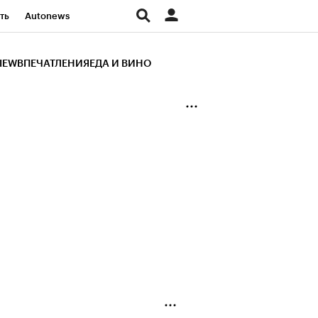
ть
Autonews
К Образование
IEW
ВПЕЧАТЛЕНИЯ
ЕДА И ВИНО
д
Стиль
Крипто
и
Франшизы
Газета
ов
Политика
ты