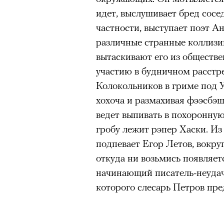
идет, выслушивает бред сосед
частности, выступает поэт А
различные странные коллизи
вытаскивают его из обществе
участию в будничном расстр
Колокольников в гриме под У
хохоча и размахивая фээсбэш
ведет выпивать в похоронную
гробу лежит рэпер Хаски. И
подпевает Егор Летов, вокру
откуда ни возьмись появляе
начинающий писатель-неудач
которого слесарь Петров пре