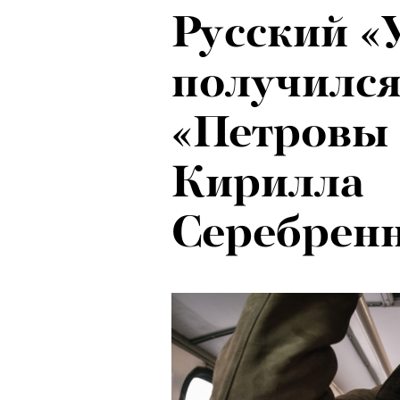
Русский «
получилс
«Петровы 
Кирилла
Серебрен