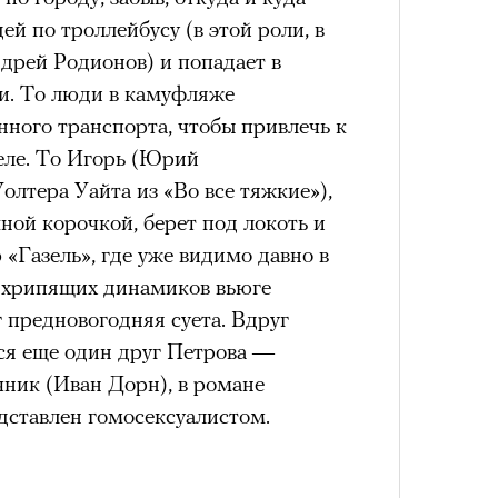
ей по троллейбусу (в этой роли, в
ндрей Родионов) и попадает в
и. То люди в камуфляже
нного транспорта, чтобы привлечь к
еле. То Игорь (Юрий
олтера Уайта из «Во все тяжкие»),
ной корочкой, берет под локоть и
 «Газель», где уже видимо давно в
з хрипящих динамиков вьюге
г предновогодняя суета. Вдруг
тся еще один друг Петрова —
ник (Иван Дорн), в романе
дставлен гомосексуалистом.